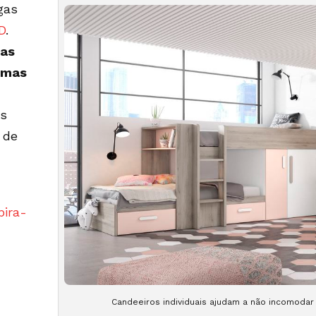
gas
D
.
das
 mas
às
 de
pira-
Candeeiros individuais ajudam a não incomodar