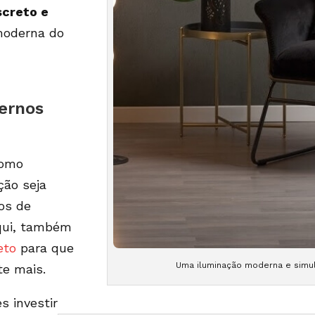
screto e
moderna do
ernos
como
ção seja
ros de
qui, também
eto
para que
Uma iluminação moderna e simu
te mais.
s investir