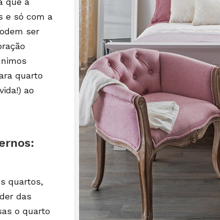
a que a
s e só com a
odem ser
oração
eunimos
ara quarto
ida!) ao
ernos:
s quartos,
nder das
sas o quarto