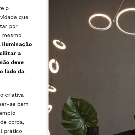
re o
ividade que
tar por
ou mesmo
 iluminação
ilitar a
 não deve
o lado da
o criativa
 ser-se bem
xemplo
de corda,
l prático