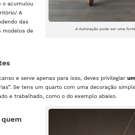
u o acumulou
itório/ A
endendo das
A iluminação pode ser uma fort
es modelos de
tes
canso e serve apenas para isso, deves privilegiar
um
“frias”. Se tens um quarto com uma decoração simpl
ado e trabalhado, como o do exemplo abaixo.
a quem