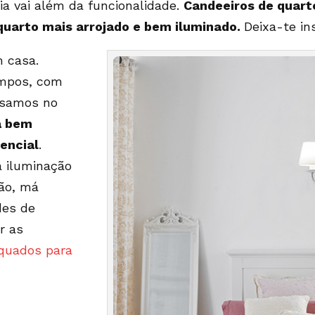
cia vai além da funcionalidade.
Candeeiros de quar
quarto mais arrojado e bem iluminado.
Deixa-te ins
m casa.
empos, com
ssamos no
a bem
sencial
.
á iluminação
ão, má
des de
r as
quados para