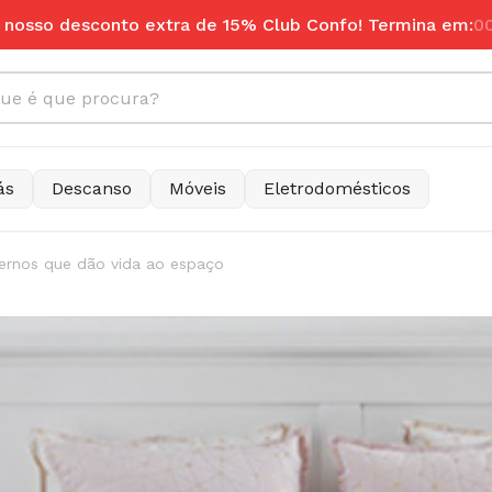
 nosso desconto extra de 15% Club Confo! Termina em:
0
quisar:
ás
Descanso
Móveis
Eletrodomésticos
ernos que dão vida ao espaço