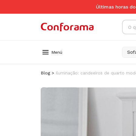
Últimas horas do
Pes
Sof
Blog
>
Iluminação: candeeiros de quarto mod