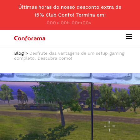
Últimas horas do nosso desconto extra de
15% Club Confo! Termina em:
000
00
00
00
d
hr
m
se
ay
s
in
c
Blog
>
Desfrute das vantagens de um setup gaming
completo. Descubra como!