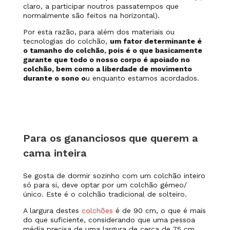
claro, a participar noutros passatempos que
normalmente são feitos na horizontal).
Por esta razão, para além dos materiais ou
tecnologias do colchão,
um fator determinante é
o tamanho do colchão, pois é o que basicamente
garante que todo o nosso corpo é apoiado no
colchão, bem como a liberdade de movimento
durante o sono o
u enquanto estamos acordados.
Para os gananciosos que querem a
cama inteira
Se gosta de dormir sozinho com um colchão inteiro
só para si, deve optar por um colchão gémeo/
único. Este é o colchão tradicional de solteiro.
A largura destes
colchões
é de 90 cm, o que é mais
do que suficiente, considerando que uma pessoa
média precisa de uma largura de cerca de 75 cm