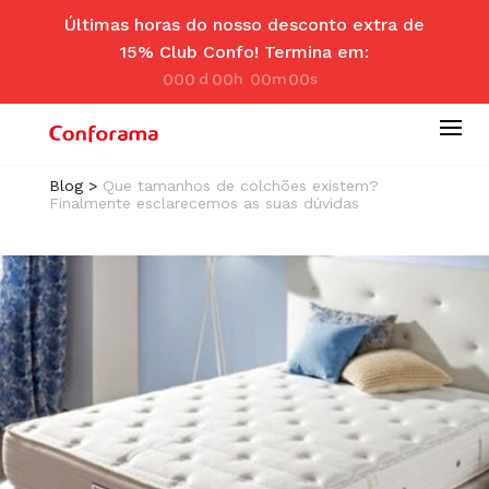
Últimas horas do nosso desconto extra de
15% Club Confo! Termina em:
000
00
00
00
d
hr
m
se
ay
s
in
c
Blog
>
Que tamanhos de colchões existem?
Finalmente esclarecemos as suas dúvidas