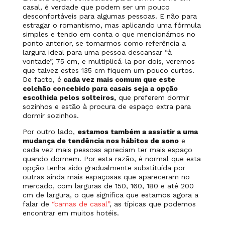
casal, é verdade que podem ser um pouco
desconfortáveis para algumas pessoas. E não para
estragar o romantismo, mas aplicando uma fórmula
simples e tendo em conta o que mencionámos no
ponto anterior, se tomarmos como referência a
largura ideal para uma pessoa descansar “à
vontade”, 75 cm, e multiplicá-la por dois, veremos
que talvez estes 135 cm fiquem um pouco curtos.
De facto, é
cada vez mais comum que este
colchão concebido para casais seja a opção
escolhida pelos solteiros,
que preferem dormir
sozinhos e estão à procura de espaço extra para
dormir sozinhos.
Por outro lado,
estamos também a assistir a uma
mudança de tendência nos hábitos de sono
e
cada vez mais pessoas apreciam ter mais espaço
quando dormem. Por esta razão, é normal que esta
opção tenha sido gradualmente substituída por
outras ainda mais espaçosas que apareceram no
mercado, com larguras de 150, 160, 180 e até 200
cm de largura, o que significa que estamos agora a
falar de
“camas de casal”
, as típicas que podemos
encontrar em muitos hotéis.