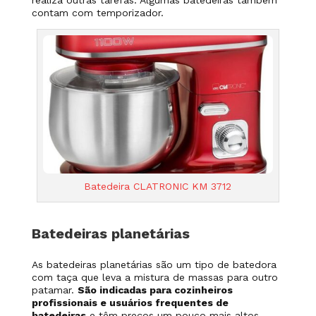
realiza outras tarefas. Algumas batedeiras também
contam com temporizador.
Batedeira CLATRONIC KM 3712
Batedeiras planetárias
As batedeiras planetárias são um
tipo de batedora
com taça que leva a mistura de massas para outro
patamar.
São indicadas para cozinheiros
profissionais e usuários frequentes de
batedeiras
e têm preços um pouco mais altos.