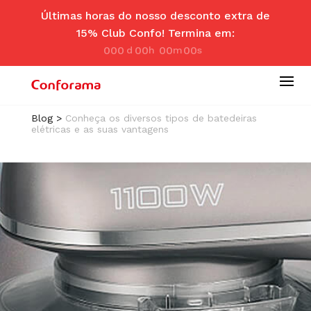
Últimas horas do nosso desconto extra de
15% Club Confo! Termina em:
000
00
00
00
d
hr
m
se
ay
s
in
c
Blog
>
Conheça os diversos tipos de batedeiras
elétricas e as suas vantagens