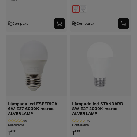
Comparar
Comparar
Adicionar
Adici
ao
ao
carrinho
carri
Lâmpada led ESFÉRICA
Lâmpada led STANDARD
6W E27 6000K marca
8W E27 3000K marca
ALVERLAMP
ALVERLAMP
(0)
(0)
Conforama
Conforama
,90
€
,90
€
1
1