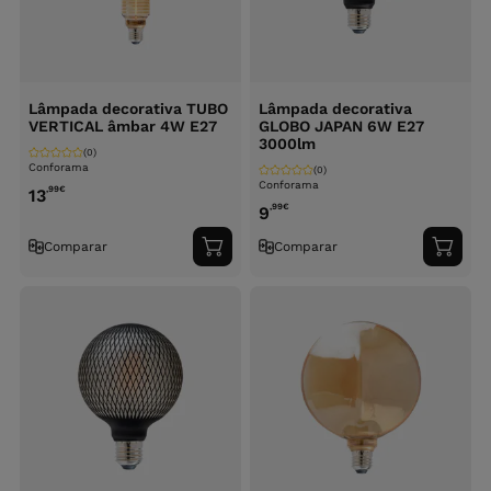
Lâmpada decorativa TUBO
Lâmpada decorativa
VERTICAL âmbar 4W E27
GLOBO JAPAN 6W E27
3000lm
(0)
Conforama
(0)
Conforama
,99
€
13
,99
€
9
Comparar
Comparar
Adicionar
Adici
ao
ao
carrinho
carri