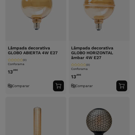
Lâmpada decorativa
Lâmpada decorativa
GLOBO ABIERTA 4W E27
GLOBO HORIZONTAL
âmbar 4W E27
(0)
Conforama
(0)
Conforama
,99
€
13
,99
€
13
Comparar
Comparar
Adicionar
Adici
ao
ao
carrinho
carri