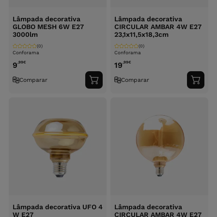
Lâmpada decorativa
Lâmpada decorativa
GLOBO MESH 6W E27
CIRCULAR AMBAR 4W E27
3000lm
23,1x11,5x18,3cm
(0)
(0)
Conforama
Conforama
,99
€
,99
€
9
19
Comparar
Comparar
Adicionar
Adici
ao
ao
carrinho
carri
Lâmpada decorativa UFO 4
Lâmpada decorativa
W E27
CIRCULAR AMBAR 4W E27