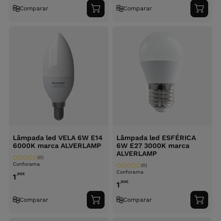
Comparar
Comparar
Adicionar
Adici
ao
ao
carrinho
carri
Lâmpada led VELA 6W E14
Lâmpada led ESFÉRICA
6000K marca ALVERLAMP
6W E27 3000K marca
ALVERLAMP
(0)
Conforama
(0)
Conforama
,90
€
1
,90
€
1
Comparar
Comparar
Adicionar
Adici
ao
ao
carrinho
carri