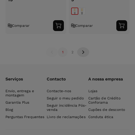
Comparar
Comparar
Adicionar
Adici
ao
ao
carrinho
carri
1
2
Serviços
Contacto
A nossa empresa
Envio, entrega e
Contacte-nos
Lojas
montagem
Seguir o meu pedido
Cartão de Crédito
Garantia Plus
Conforama
Seguir incidência Pós-
Blog
venda
Cupões de desconto
Perguntas Frequentes
Livro de reclamações
Conduta ética