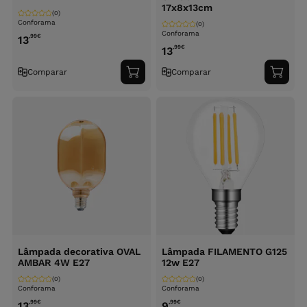
17x8x13cm
(0)
Conforama
(0)
Conforama
,99
€
13
,99
€
13
Comparar
Comparar
Adicionar
Adici
ao
ao
carrinho
carri
Lâmpada decorativa OVAL
Lâmpada FILAMENTO G125
AMBAR 4W E27
12w E27
(0)
(0)
Conforama
Conforama
,99
€
,99
€
13
9