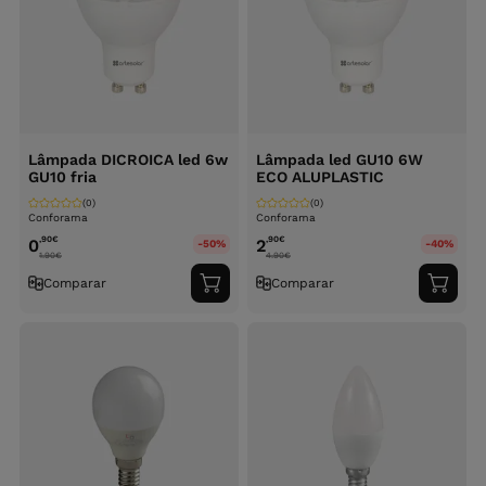
Lâmpada DICROICA led 6w
Lâmpada led GU10 6W
GU10 fria
ECO ALUPLASTIC
(0)
(0)
Conforama
Conforama
,90
€
,90
€
0
2
-50%
-40%
1.90
€
4.90
€
Comparar
Comparar
Adicionar
Adici
ao
ao
carrinho
carri