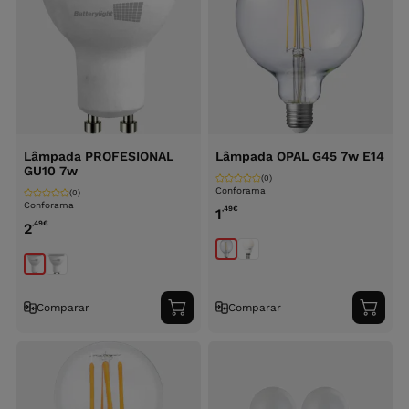
Lâmpada PROFESIONAL
Lâmpada OPAL G45 7w E14
GU10 7w
(0)
Conforama
(0)
Conforama
,49
€
1
,49
€
2
Comparar
Comparar
Adicionar
Adici
ao
ao
carrinho
carri