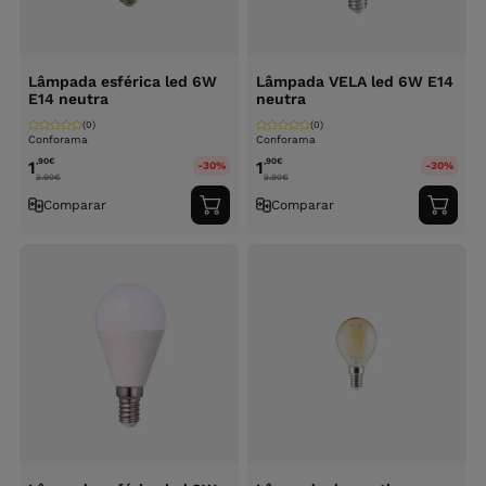
Lâmpada esférica led 6W
Lâmpada VELA led 6W E14
E14 neutra
neutra
(0)
(0)
Conforama
Conforama
,90
€
,90
€
1
1
-30%
-30%
2.90
€
2.90
€
Comparar
Comparar
Adicionar
Adici
ao
ao
carrinho
carri