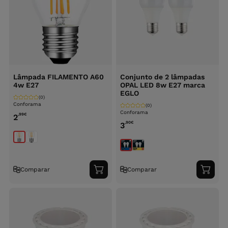
Lâmpada FILAMENTO A60
Conjunto de 2 lâmpadas
4w E27
OPAL LED 8w E27 marca
EGLO
(0)
Conforama
(0)
Conforama
,99
€
2
,90
€
3
Comparar
Comparar
Adicionar
Adici
ao
ao
carrinho
carri