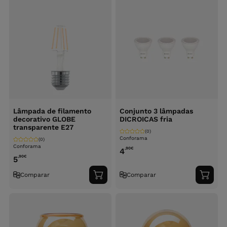
Lâmpada de filamento
Conjunto 3 lâmpadas
decorativo GLOBE
DICROICAS fria
transparente E27
(0)
Conforama
(0)
Conforama
,90
€
4
,90
€
5
Comparar
Comparar
Adicionar
Adici
ao
ao
carrinho
carri