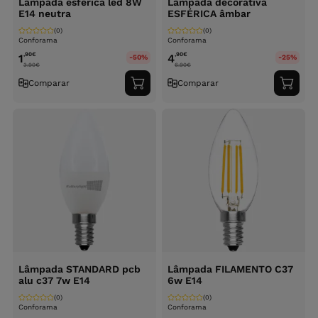
Lâmpada esférica led 8W
Lâmpada decorativa
E14 neutra
ESFÉRICA âmbar
(0)
(0)
Conforama
Conforama
,90
€
,90
€
1
4
-50%
-25%
3.90
€
6.90
€
Comparar
Comparar
Adicionar
Adici
ao
ao
carrinho
carri
Lâmpada STANDARD pcb
Lâmpada FILAMENTO C37
alu c37 7w E14
6w E14
(0)
(0)
Conforama
Conforama