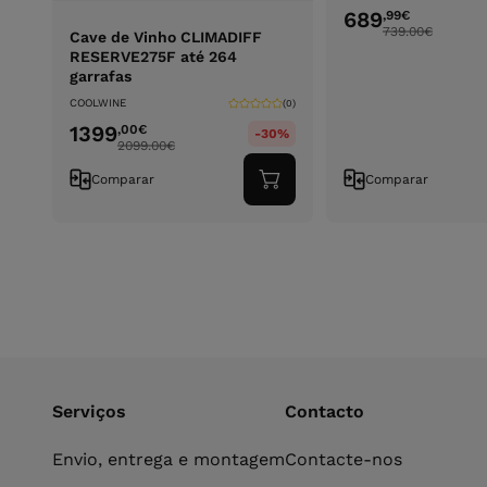
689
,99
€
739.00
€
Cave de Vinho CLIMADIFF
RESERVE275F até 264
garrafas
COOLWINE
(0)
1399
,00
€
-30%
2099.00
€
Comparar
Comparar
Adicionar
ao
carrinho
Serviços
Contacto
Envio, entrega e montagem
Contacte-nos