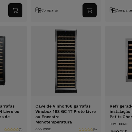
Comparar
Compara
Adicionar
Adicionar
ao
ao
carrinho
carrinho
garrafas
Cave de Vinho 166 garrafas
Refrigerad
N Livre ou
Vinobox 168 GC 1T Preto Livre
instalação
as de
ou Encastre
Petits Cha
Monotemperatura
HOME HOME
COOLWINE
(0)
(0)
,90
€