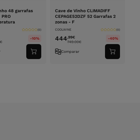
nho 48 garrafas
Cave de Vinho CLIMADIFF
8 PRO
CEPAGE52DZF 52 Garrafas 2
ratura
zonas - F
COOLWINE
(0)
(0)
444
,99
€
-10%
-40%
€
749.00
€
r
Comparar
Adicionar
Adicionar
ao
ao
carrinho
carrinho