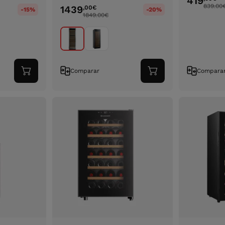
419
839.00
1439
,00
€
-15%
-20%
1849.00
€
Comparar
Compara
Adicionar
Adicionar
ao
ao
carrinho
carrinho