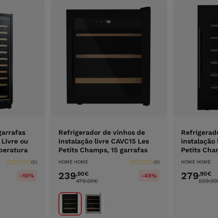
garrafas
Refrigerador de vinhos de
Refrigerad
 Livre ou
instalação livre CAVC15 Les
instalação
peratura
Petits Champs, 15 garrafas
Petits Cha
HOME HOME
HOME HOME
(0)
(0)
239
279
,90
€
,90
€
-10%
-45%
479.00
€
559.00