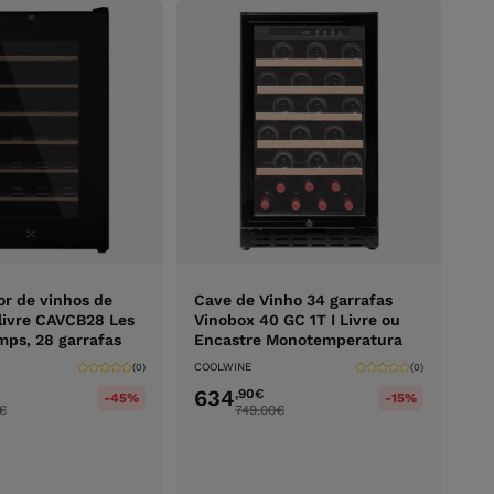
or de vinhos de
Cave de Vinho 34 garrafas
 livre CAVCB28 Les
Vinobox 40 GC 1T I Livre ou
mps, 28 garrafas
Encastre Monotemperatura
COOLWINE
(0)
(0)
634
,90
€
-45%
-15%
€
749.00
€