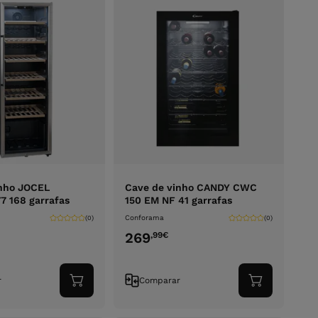
inho JOCEL
Cave de vinho CANDY CWC
 168 garrafas
150 EM NF 41 garrafas
Conforama
(0)
(0)
269
,99
€
r
Comparar
Adicionar
Adicionar
ao
ao
carrinho
carrinho