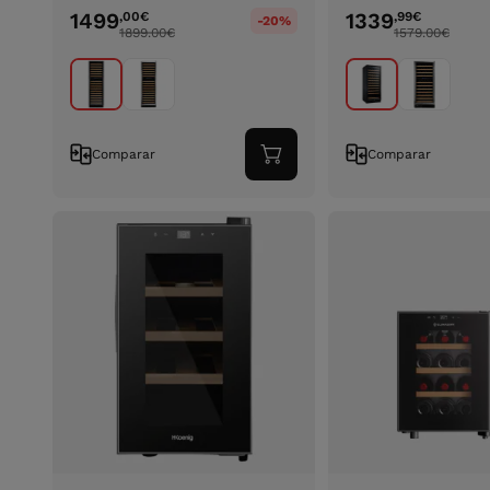
1499
1339
,00
€
,99
€
-20%
1899.00
€
1579.00
€
Comparar
Comparar
Adicionar
ao
carrinho