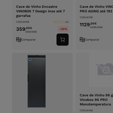
Cave de Vinho Encastre
Cave de Vinho VIN
VINOBOX 7 Design Inox até 7
PRO AGING até 192 
garrafas
COOLWINE
COOLWINE
(0)
1129
,00
€
1349.00
€
359
,00
€
-35%
559.00
€
Comparar
Comparar
Adicionar
ao
carrinho
Cave de Vinho 96 g
Vinobox 96 PRO
Monotemperatura
COOLWINE