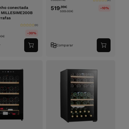
(0)
519
,99
€
nho conectada
-10%
599.00
€
 MILLESIME200B
rrafas
(0)
-30%
00
€
r
Comparar
Adicionar
Adicionar
ao
ao
carrinho
carrinho