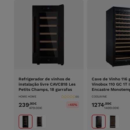
Refrigerador de vinhos de
Cave de Vinho 116 
instalação livre CAVCB18 Les
Vinobox 110 GC 1T I
Petits Champs, 18 garrafas
Encastre Monotem
HOME HOME
COOLWINE
(0)
239
1274
,90
€
,99
€
-45%
479.00
€
1499.00
€