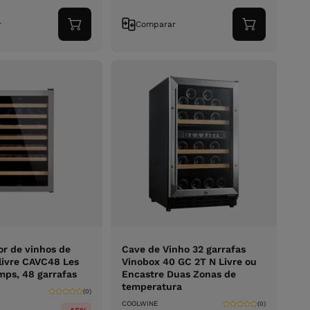
r
Comparar
Adicionar
Adicionar
ao
ao
carrinho
carrinho
or de vinhos de
Cave de Vinho 32 garrafas
 livre CAVC48 Les
Vinobox 40 GC 2T N Livre ou
mps, 48 garrafas
Encastre Duas Zonas de
temperatura
(0)
COOLWINE
(0)