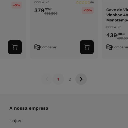
COOLWINE
(0)
-5%
379
,99
€
Cave de Vi
-10%
439.90
€
Vinobox 4
Monotempe
COOLWINE
439
,00
€
499.00
Comparar
Compara
Adicionar
Adicionar
ao
ao
carrinho
carrinho
1
2
A nossa empresa
Lojas