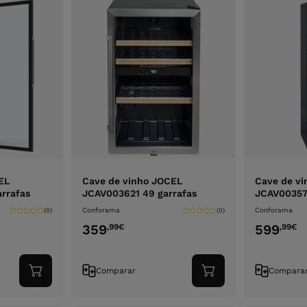
EL
Cave de vinho JOCEL
Cave de v
rrafas
JCAV003621 49 garrafas
JCAV003577
Conforama
Conforama
(0)
(0)
359
599
,99
€
,99
€
Comparar
Compara
Adicionar
Adicionar
ao
ao
carrinho
carrinho