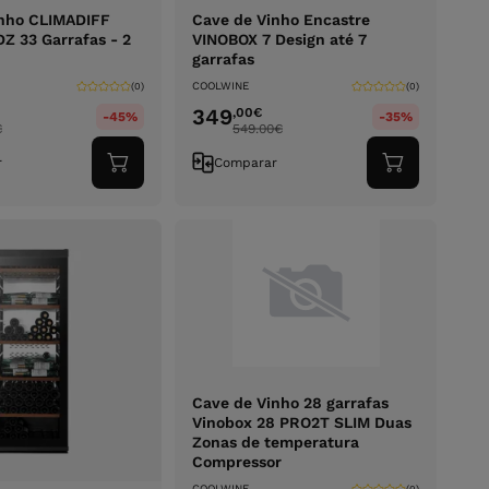
inho CLIMADIFF
Cave de Vinho Encastre
 33 Garrafas - 2
VINOBOX 7 Design até 7
garrafas
COOLWINE
(0)
(0)
349
,00
€
-45%
-35%
€
549.00
€
r
Comparar
Adicionar
Adicionar
ao
ao
carrinho
carrinho
Cave de Vinho 28 garrafas
Vinobox 28 PRO2T SLIM Duas
Zonas de temperatura
Compressor
COOLWINE