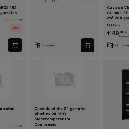
899.00
€
OBOX 192
Cave de Vi
garrafas
CLIMADIFF
até 204 ga
(0)
COOLWINE
-15%
1149
,00
€
1699.
Comparar
Compara
Adicionar
Adicionar
ao
ao
carrinho
carrinho
arrafas
Cave de Vinho 24 garrafas
Vinobox 24 PRO
Monotemperatura
Compressor
(0)