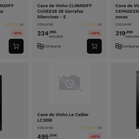
MADIFF
Cave de Vinho CLIMADIFF
Cave de V
as
CUVEE28 28 Garrafas
CEPAGE33DZ
Silencioso - E
zonas
COOLWINE
COOLWINE
(0)
(0)
234
319
,99
€
,99
€
-35%
-40%
409.90
€
599.00
Comparar
Compara
Adicionar
Adicionar
ao
ao
carrinho
carrinho
Cave de Vinho Le Cellier
LC28BI
COOLWINE
(0)
495
,00
€
-40%