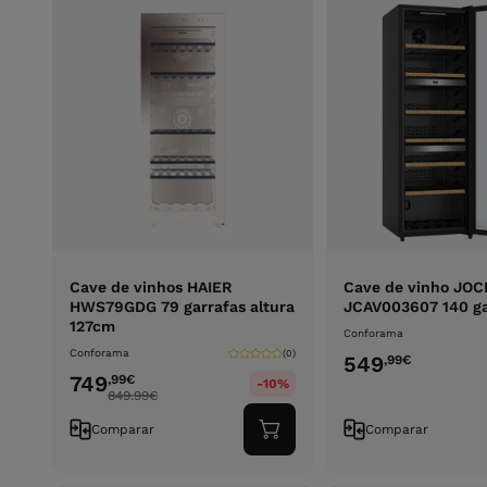
Cave de vinhos HAIER
Cave de vinho JOC
HWS79GDG 79 garrafas altura
JCAV003607 140 ga
127cm
Conforama
Conforama
(0)
549
,99
€
749
,99
€
-10%
849.99
€
Comparar
Comparar
Adicionar
ao
carrinho