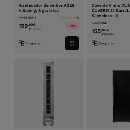
Arrefecedor de vinhos AGE8
Cave de Vinho CLI
H.Koenig, 8 garrafas
CUVEE12 12 Garraf
Silencioso - E
HOME HOME
(0)
COOLWINE
159
,90
€
-45%
319.00
€
155
,00
€
239.90
€
Comparar
Comparar
Adicionar
ao
carrinho