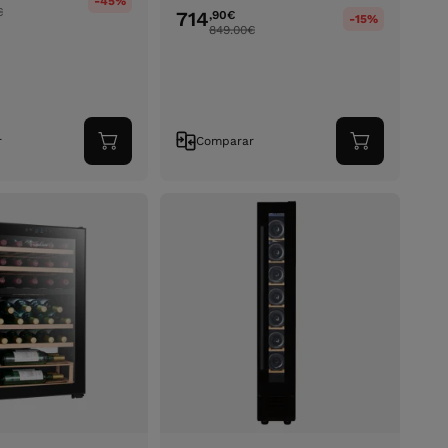
-45%
€
714
,90
€
-15%
849.00
€
r
Comparar
Adicionar
Adicionar
ao
ao
carrinho
carrinho