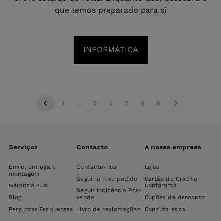
que temos preparado para si
INFORMÁTICA
1
...
5
6
7
8
9
Serviços
Contacto
A nossa empresa
Envio, entrega e
Contacte-nos
Lojas
montagem
Seguir o meu pedido
Cartão de Crédito
Garantia Plus
Conforama
Seguir incidência Pós-
Blog
venda
Cupões de desconto
Perguntas Frequentes
Livro de reclamações
Conduta ética