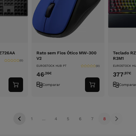
3Z726AA
Rato sem Fios Ótico MW-300
Teclado R
V2
R3M1
(0)
EUROSTOCK HUB PT
EUROSTOCK HU
(0)
46
377
,26
€
,97
€
Comparar
Compara
Adicionar
Adicionar
ao
ao
carrinho
carrinho
1
...
4
5
6
7
8