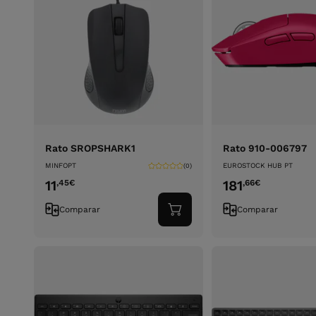
Rato SROPSHARK1
Rato 910-006797
MINFOPT
EUROSTOCK HUB PT
(0)
11
181
,45
€
,66
€
Comparar
Comparar
Adicionar
ao
carrinho