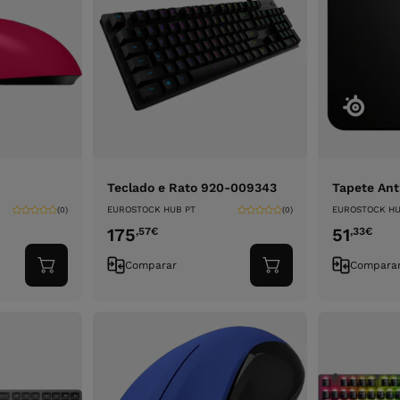
Teclado e Rato 920-009343
Tapete Ant
EUROSTOCK HUB PT
EUROSTOCK HU
(0)
(0)
175
51
,57
€
,33
€
Comparar
Compara
Adicionar
Adicionar
ao
ao
carrinho
carrinho