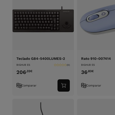
Teclado G84-5400LUMES-2
Rato 910-007414
BIGHUB ES
BIGHUB ES
(0)
206
36
,32
€
,83
€
Comparar
Comparar
Adicionar
ao
carrinho