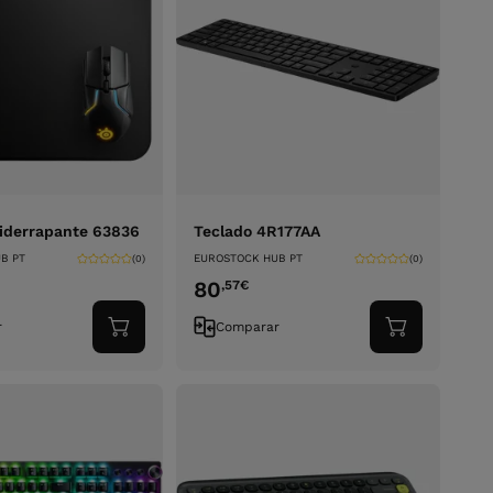
iderrapante 63836
Teclado 4R177AA
B PT
EUROSTOCK HUB PT
(0)
(0)
80
,57
€
r
Comparar
Adicionar
Adicionar
ao
ao
carrinho
carrinho