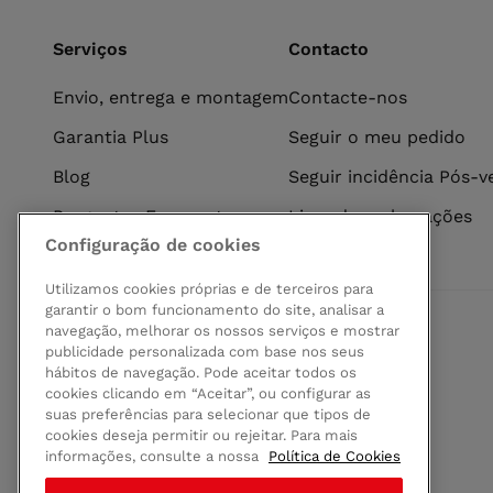
Serviços
Contacto
Envio, entrega e montagem
Contacte-nos
Garantia Plus
Seguir o meu pedido
Blog
Seguir incidência Pós-
Perguntas Frequentes
Livro de reclamações
Configuração de cookies
Utilizamos cookies próprias e de terceiros para
garantir o bom funcionamento do site, analisar a
navegação, melhorar os nossos serviços e mostrar
Pagamento seguro
publicidade personalizada com base nos seus
hábitos de navegação. Pode aceitar todos os
cookies clicando em “Aceitar”, ou configurar as
suas preferências para selecionar que tipos de
cookies deseja permitir ou rejeitar. Para mais
informações, consulte a nossa
Política de Cookies