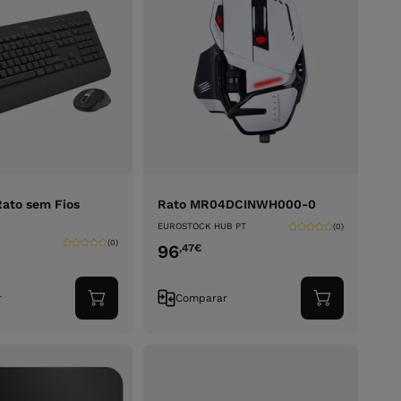
Rato sem Fios
Rato MR04DCINWH000-0
EUROSTOCK HUB PT
(0)
(0)
96
,47
€
r
Comparar
Adicionar
Adicionar
ao
ao
carrinho
carrinho