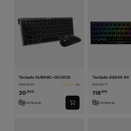
Teclado SUBKBC-OCO020
Teclado SGK50 S4
BIGHUB ES
BIGHUB PT
(0)
30
118
,00
€
,81
€
Comparar
Comparar
Adicionar
ao
carrinho