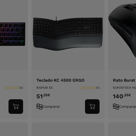
Teclado KC 4500 ERGO
Rato Burst 
BIGHUB ES
EUROSTOCK HU
(0)
(0)
51
140
,25
€
,35
€
Comparar
Compara
Adicionar
Adicionar
ao
ao
carrinho
carrinho