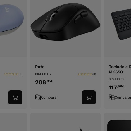
Rato
Teclado e 
MK650
BIGHUB ES
(0)
(0)
BIGHUB ES
208
,85
€
117
,59
€
Comparar
Compara
Adicionar
Adicionar
ao
ao
carrinho
carrinho