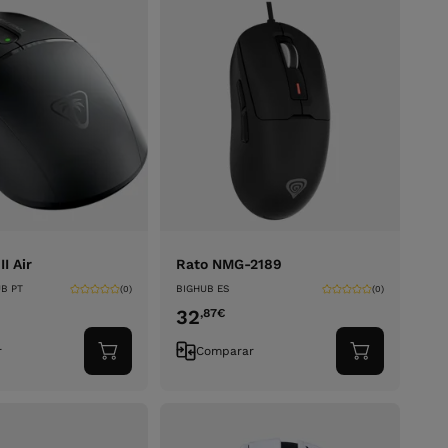
II Air
Rato NMG-2189
B PT
BIGHUB ES
(0)
(0)
32
,87
€
r
Comparar
Adicionar
Adicionar
ao
ao
carrinho
carrinho