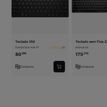
Teclado 350
Teclado sem Fios 
EUROSTOCK HUB PT
BIGHUB ES
(0)
80
175
,18
€
,51
€
Comparar
Comparar
Adicionar
ao
carrinho