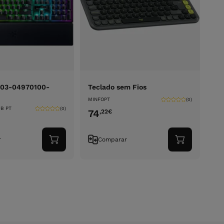
Z03-04970100-
Teclado sem Fios
MINFOPT
(0)
B PT
(0)
74
,22
€
r
Comparar
Adicionar
Adicionar
ao
ao
carrinho
carrinho