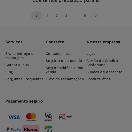
que temos preparado para si
1
2
3
4
5
Serviços
Contacto
A nossa empresa
Envio, entrega e
Contacte-nos
Lojas
montagem
Seguir o meu pedido
Cartão de Crédito
Garantia Plus
Conforama
Seguir incidência Pós-
Blog
venda
Cupões de desconto
Perguntas Frequentes
Livro de reclamações
Conduta ética
Pagamento seguro