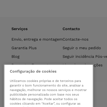
Serviços
Contacto
Envio, entrega e montagem
Contacte-nos
Garantia Plus
Seguir o meu pedido
Blog
Seguir incidência Pós-
Perguntas Frequentes
Livro de reclamações
Configuração de cookies
Utilizamos cookies próprias e de terceiros para
garantir o bom funcionamento do site, analisar a
navegação, melhorar os nossos serviços e mostrar
Pagamento seguro
publicidade personalizada com base nos seus
hábitos de navegação. Pode aceitar todos os
cookies clicando em “Aceitar”, ou configurar as