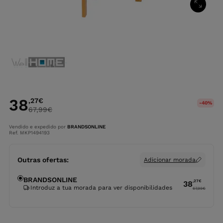
38
,27
€
-40%
67,99
€
Vendido e expedido por
BRANDSONLINE
Ref. MKP1494193
Outras ofertas:
Adicionar morada
BRANDSONLINE
,27
€
38
Introduz a tua morada para ver disponibilidades
67,99
€