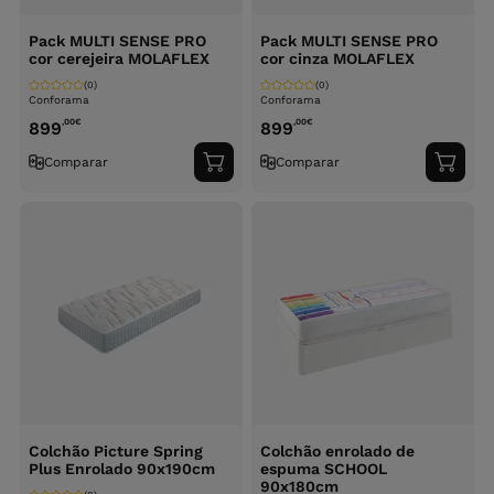
Pack MULTI SENSE PRO
Pack MULTI SENSE PRO
cor cerejeira MOLAFLEX
cor cinza MOLAFLEX
(0)
(0)
Conforama
Conforama
,00
€
,00
€
899
899
Comparar
Comparar
Adicionar
Adici
ao
ao
carrinho
carri
Colchão Picture Spring
Colchão enrolado de
Plus Enrolado 90x190cm
espuma SCHOOL
90x180cm