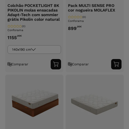
Colchão POCKETLIGHT 8K
Pack MULTI SENSE PRO
PIKOLIN molas ensacadas
cor nogueira MOLAFLEX
Adapt-Tech com sommier
(0)
grátis Pikolin color natural
Conforama
(0)
,00
€
899
Conforama
,00
€
1155
140x190 cm
Comparar
Comparar
Adicionar
Adici
ao
ao
carrinho
carri