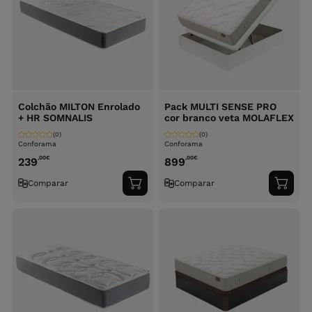
Colchão MILTON Enrolado
Pack MULTI SENSE PRO
+ HR SOMNALIS
cor branco veta MOLAFLEX
(0)
(0)
Conforama
Conforama
,00
€
,00
€
239
899
Comparar
Comparar
Adicionar
Adici
ao
ao
carrinho
carri