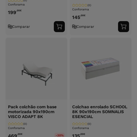
(0)
Conforama
(0)
Conforama
,00
€
199
,00
€
145
Comparar
Comparar
Adicionar
Adici
ao
ao
carrinho
carri
Pack colchão com base
Colchao enrolado SCHOOL
motorizada 90x190cm
8K 90x190cm SOMNALIS
VISCO ADAPT 8K
ESENCIAL
(0)
(0)
Conforama
Conforama
,00
€
,00
€
469
135
-30%