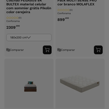
Colchão PEGASUS 8K
Pack MULTI SENSE PRO
BULTEX material celular
cor branco MOLAFLEX
com sommier grátis Pikolin
(0)
color cerejeira
Conforama
(0)
,00
€
899
Conforama
,00
€
2309
180x200 cm
Comparar
Comparar
Adicionar
Adici
ao
ao
carrinho
carri