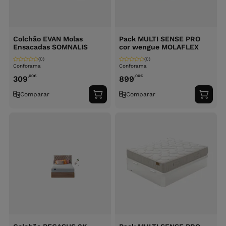
Colchão EVAN Molas
Pack MULTI SENSE PRO
Ensacadas SOMNALIS
cor wengue MOLAFLEX
(0)
(0)
Conforama
Conforama
,00
€
,00
€
309
899
Comparar
Comparar
Adicionar
Adici
ao
ao
carrinho
carri