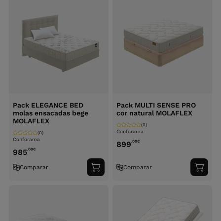
Pack ELEGANCE BED
Pack MULTI SENSE PRO
molas ensacadas bege
cor natural MOLAFLEX
MOLAFLEX
(0)
Conforama
(0)
Conforama
,00
€
899
,00
€
985
Comparar
Comparar
Adicionar
Adici
ao
ao
carrinho
carri