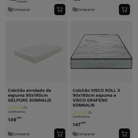
670.00
€
Comparar
Comparar
Adicionar
Adici
ao
ao
carrinho
carri
Colchão enrolado de
Colchão VISCO ROLL X
espuma 90x190cm
90x190cm espuma e
GELPURE SOMNALIS
VISCO GRAFENO
SOMNALIS
(0)
Conforama
(0)
Conforama
,90
€
149
,00
€
147
Comparar
Comparar
Adicionar
Adici