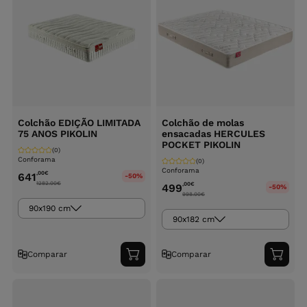
Colchão EDIÇÃO LIMITADA
Colchão de molas
75 ANOS PIKOLIN
ensacadas HERCULES
POCKET PIKOLIN
(0)
Conforama
(0)
Conforama
,00
€
641
-50%
1282.00
€
,00
€
499
-50%
998.00
€
90x190 cm
90x182 cm
Comparar
Comparar
Adicionar
Adici
ao
ao
carrinho
carri