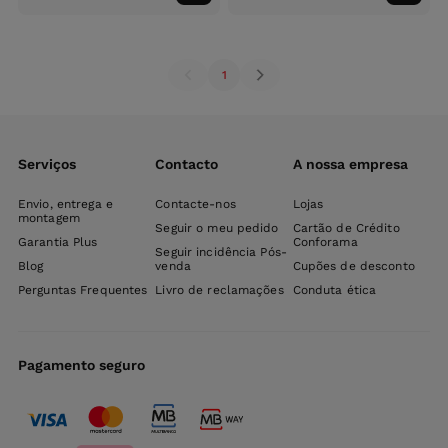
ao
ao
carrinho
carri
1
Serviços
Contacto
A nossa empresa
Envio, entrega e
Contacte-nos
Lojas
montagem
Seguir o meu pedido
Cartão de Crédito
Garantia Plus
Conforama
Seguir incidência Pós-
Blog
venda
Cupões de desconto
Perguntas Frequentes
Livro de reclamações
Conduta ética
Pagamento seguro