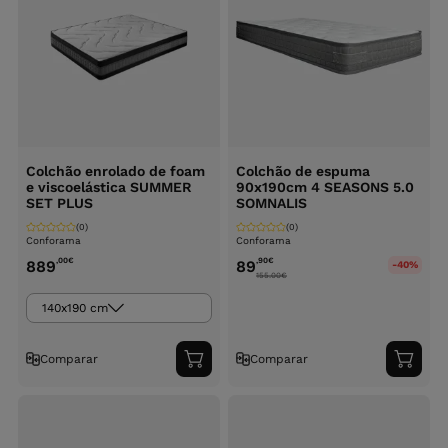
Colchão enrolado de foam
Colchão de espuma
e viscoelástica SUMMER
90x190cm 4 SEASONS 5.0
SET PLUS
SOMNALIS
(0)
(0)
Conforama
Conforama
,00
€
,90
€
889
89
-40%
155.00
€
140x190 cm
Comparar
Comparar
Adicionar
Adici
ao
ao
carrinho
carri