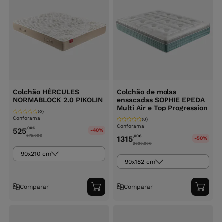
Colchão HÉRCULES
Colchão de molas
NORMABLOCK 2.0 PIKOLIN
ensacadas SOPHIE EPEDA
Multi Air e Top Progression
(0)
Conforama
(0)
Conforama
,00
€
525
-40%
875.00
€
,00
€
1315
-50%
2630.00
€
90x210 cm
90x182 cm
Comparar
Comparar
Adicionar
Adici
ao
ao
carrinho
carri