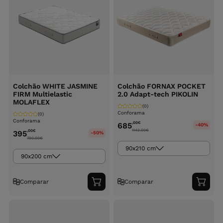
Colchão WHITE JASMINE
Colchão FORNAX POCKET
FIRM Multielastic
2.0 Adapt-tech PIKOLIN
MOLAFLEX
(0)
Conforama
(0)
Conforama
,00
€
685
-40%
1142.00
€
,00
€
395
-50%
790.00
€
90x210 cm
90x200 cm
Comparar
Comparar
Adicionar
Adici
ao
ao
carrinho
carri