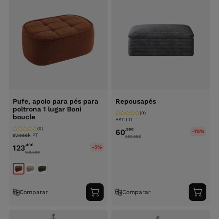
Pufe, apoio para pés para
Repousapés
poltrona 1 lugar Boni
(0)
boucle
ESTILO
(0)
,99
€
60
-75%
sweeek PT
260.99
€
,49
€
123
-5%
129.99
€
Comparar
Comparar
Adicionar
Adici
ao
ao
carrinho
carri