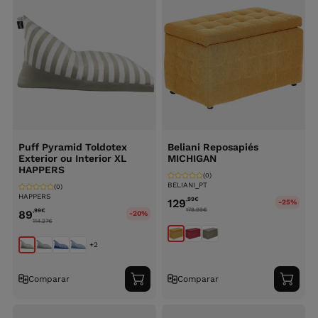
Puff Pyramid Toldotex
Beliani Reposapiés
Exterior ou Interior XL
MICHIGAN
HAPPERS
(0)
BELIANI_PT
(0)
HAPPERS
,99
€
129
-25%
178.99
€
,99
€
89
-20%
114.27
€
+2
Comparar
Comparar
Adicionar
Adici
ao
ao
carrinho
carri