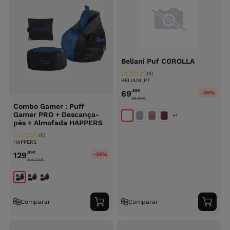
Beliani Puf COROLLA
(0)
BELIANI_PT
,99
€
69
-25%
98.99
€
Combo Gamer : Puff
Gamer PRO + Descança-
+1
pés + Almofada HAPPERS
(0)
HAPPERS
,99
€
129
-35%
206.24
€
Comparar
Comparar
Adicionar
Adici
ao
ao
carrinho
carri