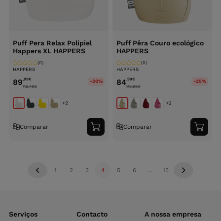
Puff Pera Relax Polipiel
Puff Pêra Couro ecológico
Happers XL HAPPERS
HAPPERS
(0)
(0)
HAPPERS
HAPPERS
,99
€
,99
€
89
84
-20%
-25%
112.49
€
119.99
€
+2
+2
Comparar
Comparar
Adicionar
Adici
ao
ao
carrinho
carri
1
2
3
4
5
6
...
15
Serviços
Contacto
A nossa empresa