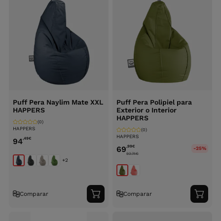
Puff Pera Naylim Mate XXL
Puff Pera Polipiel para
HAPPERS
Exterior o Interior
HAPPERS
(0)
HAPPERS
(0)
HAPPERS
,49
€
94
,99
€
69
-25%
93.74
€
+2
Comparar
Comparar
Adicionar
Adici
ao
ao
carrinho
carri