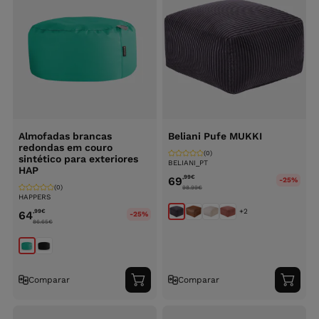
Almofadas brancas
Beliani Pufe MUKKI
redondas em couro
(0)
sintético para exteriores
BELIANI_PT
HAP
,99
€
69
-25%
(0)
98.99
€
HAPPERS
+2
,99
€
64
-25%
86.65
€
Comparar
Comparar
Adicionar
Adici
ao
ao
carrinho
carri