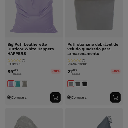
Big Puff Leatherette
Puff otomano dobrável de
Outdoor White Happers
veludo quadrado para
HAPPERS
armazenamento
(0)
(0)
HAPPERS
NYANA STORE
,99
€
,90
€
89
21
-20%
-45%
112.49
€
39.90
€
Comparar
Comparar
Adicionar
Adici
ao
ao
carrinho
carri