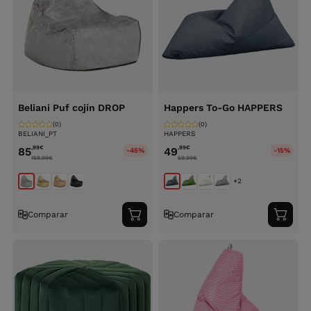
Beliani Puf cojín DROP
Happers To-Go HAPPERS
(0)
(0)
BELIANI_PT
HAPPERS
,99
€
,99
€
85
49
-45%
-15%
168.99
€
59.99
€
+2
Comparar
Comparar
Adicionar
Adici
ao
ao
carrinho
carri