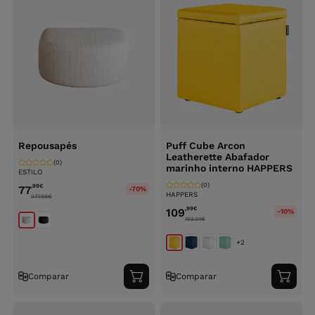
Repousapés
Puff Cube Arcon
Leatherette Abafador
(0)
marinho interno HAPPERS
ESTILO
(0)
,99
€
77
-70%
HAPPERS
277.99
€
,99
€
109
-10%
122.21
€
+2
Comparar
Comparar
Adicionar
Adici
ao
ao
carrinho
carri