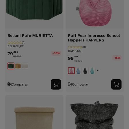
Beliani Pufe MURIETTA
Puff Pear Impresso School
Happers HAPPERS
(0)
BELIANI_PT
(0)
HAPPERS
,99
€
79
-30%
118.99
€
,99
€
99
-15%
119.99
€
+1
Comparar
Comparar
Adicionar
Adici
ao
ao
carrinho
carri