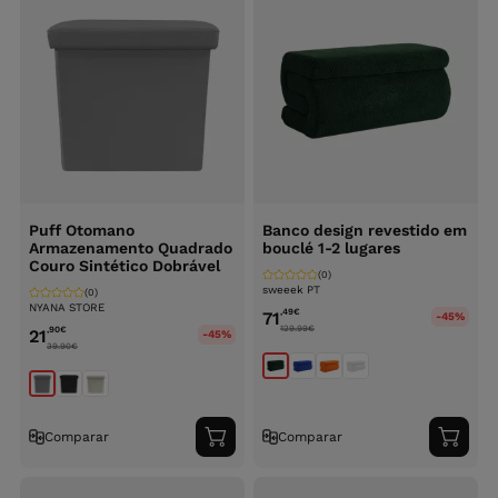
Puff Otomano
Banco design revestido em
Armazenamento Quadrado
bouclé 1-2 lugares
Couro Sintético Dobrável
(0)
sweeek PT
(0)
NYANA STORE
,49
€
71
-45%
129.99
€
,90
€
21
-45%
39.90
€
Comparar
Comparar
Adicionar
Adici
ao
ao
carrinho
carri