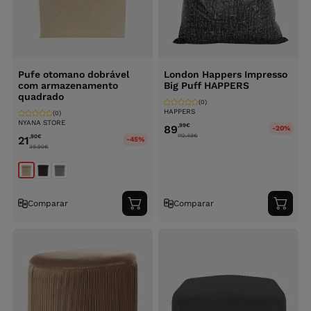
Pufe otomano dobrável
London Happers Impresso
com armazenamento
Big Puff HAPPERS
quadrado
(0)
HAPPERS
(0)
NYANA STORE
,99
€
89
-20%
112.49
€
,90
€
21
-45%
39.90
€
Comparar
Comparar
Adicionar
Adici
ao
ao
carrinho
carri