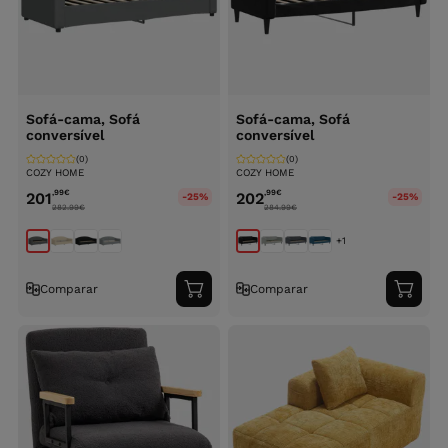
Sofá-cama, Sofá
Sofá-cama, Sofá
conversível
conversível
(0)
(0)
COZY HOME
COZY HOME
,99
€
,99
€
201
202
-25%
-25%
282.99
€
284.99
€
+1
Comparar
Comparar
Adicionar
Adici
ao
ao
carrinho
carri