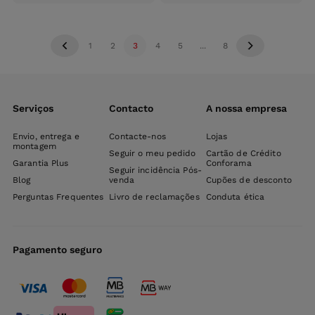
carrinho
carri
1
2
3
4
5
...
8
Serviços
Contacto
A nossa empresa
Envio, entrega e
Contacte-nos
Lojas
montagem
Seguir o meu pedido
Cartão de Crédito
Garantia Plus
Conforama
Seguir incidência Pós-
Blog
venda
Cupões de desconto
Perguntas Frequentes
Livro de reclamações
Conduta ética
Pagamento seguro