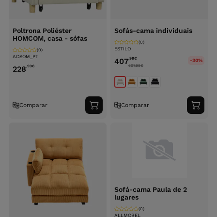
Poltrona Poliéster
Sofás-cama individuais
HOMCOM, casa - sófas
(0)
ESTILO
(0)
AOSOM_PT
,99
€
407
-30%
607.99
€
,99
€
228
Comparar
Comparar
Adicionar
Adici
ao
ao
carrinho
carri
Sofá-cama Paula de 2
lugares
(0)
ALLMOBEL