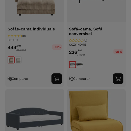
Sofás-cama individuais
Sofá-cama, Sofá
conversível
(0)
ESTILO
(0)
COZY HOME
,99
€
444
-30%
644.99
€
,99
€
226
-25%
317.99
€
Comparar
Comparar
Adicionar
Adici
ao
ao
carrinho
carri