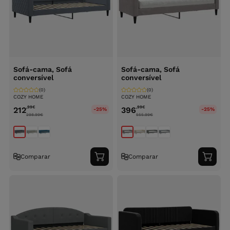
Sofá-cama, Sofá
Sofá-cama, Sofá
conversível
conversível
(0)
(0)
COZY HOME
COZY HOME
,99
€
,99
€
212
396
-25%
-25%
298.99
€
555.99
€
Comparar
Comparar
Adicionar
Adici
ao
ao
carrinho
carri