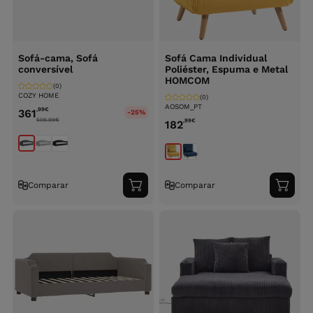
Sofá-cama, Sofá
Sofá Cama Individual
conversível
Poliéster, Espuma e Metal
HOMCOM
(0)
COZY HOME
(0)
AOSOM_PT
,99
€
361
-25%
506.99
€
,99
€
182
Comparar
Comparar
Adicionar
Adici
ao
ao
carrinho
carri