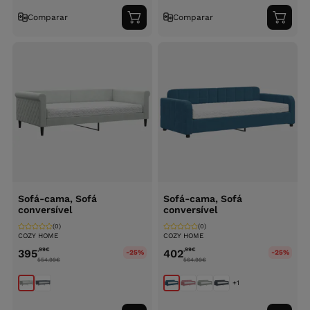
Comparar
Comparar
Adicionar
Adici
ao
ao
carrinho
carri
Sofá-cama, Sofá
Sofá-cama, Sofá
conversível
conversível
(0)
(0)
COZY HOME
COZY HOME
,99
€
,99
€
395
402
-25%
-25%
554.99
€
564.99
€
+1