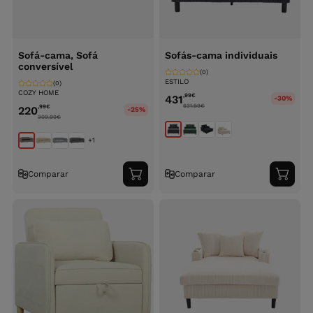
Sofá-cama, Sofá
Sofás-cama individuais
conversível
(0)
ESTILO
(0)
COZY HOME
,99
€
431
-30%
631.99
€
,99
€
220
-25%
309.99
€
+1
Comparar
Comparar
Adicionar
Adici
ao
ao
carrinho
carri