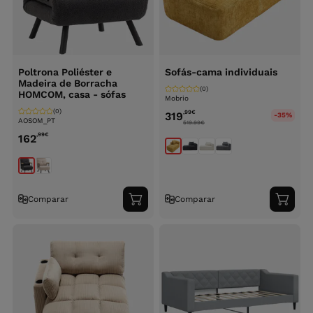
Poltrona Poliéster e
Sofás-cama individuais
Madeira de Borracha
(0)
HOMCOM, casa - sófas
Mobrio
(0)
,99
€
319
-35%
AOSOM_PT
519.99
€
,99
€
162
Comparar
Comparar
Adicionar
Adici
ao
ao
carrinho
carri