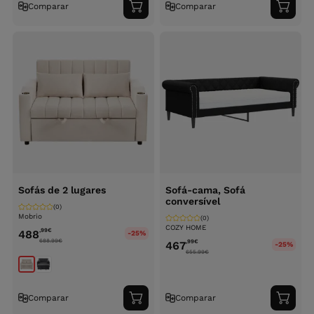
Comparar
Comparar
Adicionar
Adici
ao
ao
carrinho
carri
Sofás de 2 lugares
Sofá-cama, Sofá
conversível
(0)
Mobrio
(0)
COZY HOME
,99
€
488
-25%
688.99
€
,99
€
467
-25%
655.99
€
Comparar
Comparar
Adicionar
Adici
ao
ao