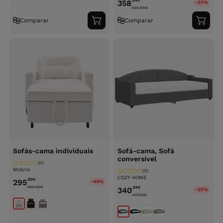
,99
€
358
-25%
502.99
€
Comparar
Comparar
Adicionar
Adici
ao
ao
carrinho
carri
Sofás-cama individuais
Sofá-cama, Sofá
conversível
(0)
Mobrio
(0)
COZY HOME
,99
€
295
-40%
495.99
€
,99
€
340
-25%
477.99
€