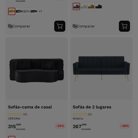
310.99
€
+1
Comparar
Comparar
Adicionar
Adici
ao
ao
carrinho
carri
Sofás-cama de casal
Sofás de 2 lugares
(0)
(0)
VERONA
Mobrio
,99
€
,99
€
315
267
-35%
-40%
515.99
€
467.99
€