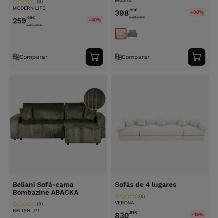
Mobrio
(0)
MODERN LIFE
,99
€
398
-30%
598.99
€
,99
€
259
-40%
449.98
€
Comparar
Comparar
Adicionar
Adici
ao
ao
carrinho
carri
Beliani Sofá-cama
Sofás de 4 lugares
Bombazine ABACKA
(0)
VERONA
(0)
BELIANI_PT
,99
€
830
-15%