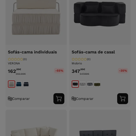
Sofás-cama individuais
Sofás-cama de casal
(0)
(0)
VERONA
Mobrio
,99
€
,99
€
162
347
-55%
-35%
362.99
€
547.99
€
Comparar
Comparar
Adicionar
Adici
ao
ao
carrinho
carri