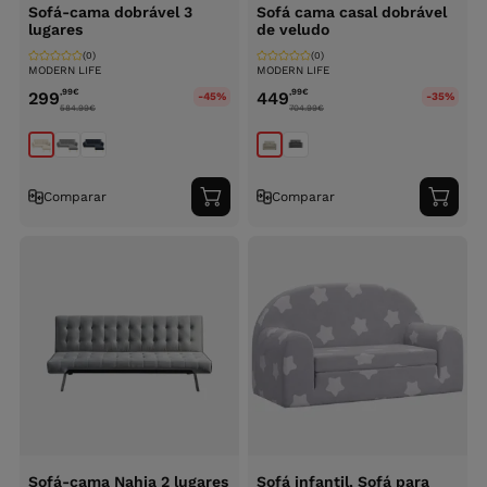
Sofá-cama dobrável 3
Sofá cama casal dobrável
lugares
de veludo
(0)
(0)
MODERN LIFE
MODERN LIFE
,99
€
,99
€
299
449
-45%
-35%
584.99
€
704.99
€
Comparar
Comparar
Adicionar
Adici
ao
ao
carrinho
carri
Sofá-cama Nahia 2 lugares
Sofá infantil, Sofá para