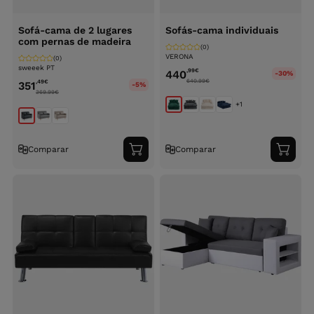
Sofá-cama de 2 lugares
Sofás-cama individuais
com pernas de madeira
(0)
VERONA
(0)
sweeek PT
,99
€
440
-30%
640.99
€
,49
€
351
-5%
369.99
€
+1
Comparar
Comparar
Adicionar
Adici
ao
ao
carrinho
carri