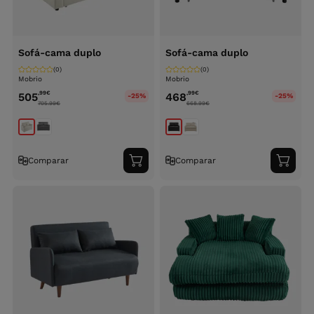
Sofá-cama duplo
Sofá-cama duplo
(0)
(0)
Mobrio
Mobrio
,99
€
,99
€
505
468
-25%
-25%
705.99
€
668.99
€
Comparar
Comparar
Adicionar
Adici
ao
ao
carrinho
carri