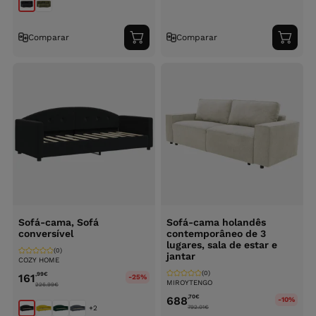
Comparar
Comparar
Adicionar
Adici
ao
ao
carrinho
carri
Sofá-cama, Sofá
Sofá-cama holandês
conversível
contemporâneo de 3
lugares, sala de estar e
(0)
jantar
COZY HOME
(0)
,99
€
161
-25%
MIROYTENGO
226.99
€
,70
€
688
-10%
+2
792.01
€