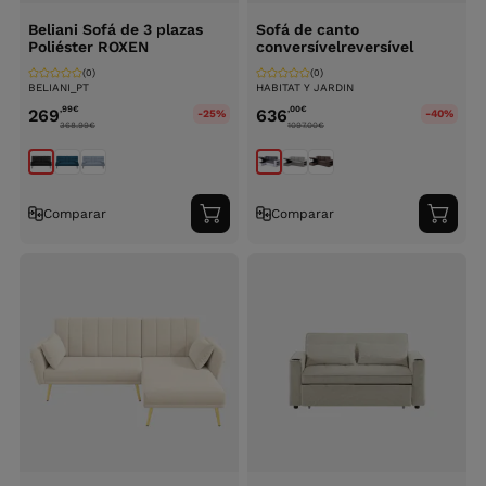
Beliani Sofá de 3 plazas
Sofá de canto
Poliéster ROXEN
conversívelreversível
(0)
(0)
BELIANI_PT
HABITAT Y JARDIN
,99
€
,00
€
269
636
-25%
-40%
368.99
€
1097.00
€
Comparar
Comparar
Adicionar
Adici
ao
ao
carrinho
carri