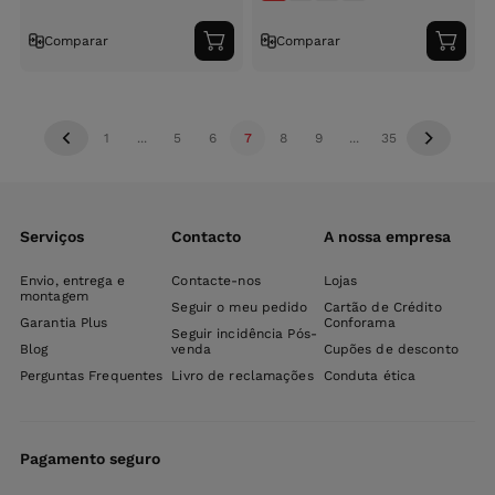
Comparar
Comparar
Adicionar
Adici
ao
ao
carrinho
carri
1
...
5
6
7
8
9
...
35
Serviços
Contacto
A nossa empresa
Envio, entrega e
Contacte-nos
Lojas
montagem
Seguir o meu pedido
Cartão de Crédito
Garantia Plus
Conforama
Seguir incidência Pós-
Blog
venda
Cupões de desconto
Perguntas Frequentes
Livro de reclamações
Conduta ética
Pagamento seguro