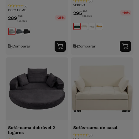
(0)
VERONA
(0)
COZY HOME
,99
€
295
-40%
495.99
€
,99
€
289
-25%
405.99
€
Comparar
Comparar
Adicionar
Adici
ao
ao
carrinho
carri
Sofá-cama dobrável 2
Sofás-cama de casal
lugares
(0)