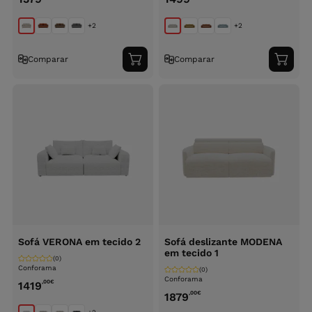
+2
+2
Comparar
Comparar
Adicionar
Adici
ao
ao
carrinho
carri
Sofá VERONA em tecido 2
Sofá deslizante MODENA
em tecido 1
(0)
Conforama
(0)
Conforama
,00
€
1419
,00
€
1879