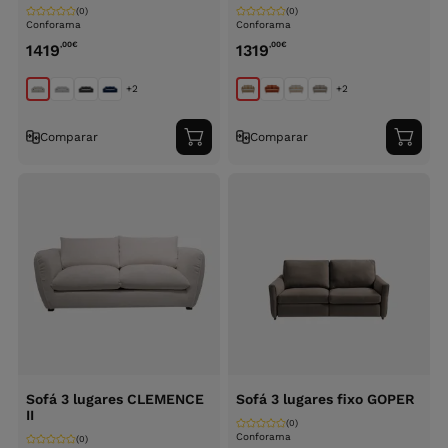
(0)
(0)
Conforama
Conforama
,00
€
,00
€
1419
1319
+2
+2
Comparar
Comparar
Adicionar
Adici
ao
ao
carrinho
carri
Sofá 3 lugares CLEMENCE
Sofá 3 lugares fixo GOPER
II
(0)
Conforama
(0)