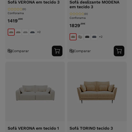
Sofá VERONA em tecido 3
Sofá deslizante MODENA
em tecido 3
(0)
Conforama
(0)
Conforama
,00
€
1419
,00
€
1829
+2
+2
Comparar
Comparar
Adicionar
Adici
ao
ao
carrinho
carri
Sofá VERONA em tecido 1
Sofá TORINO tecido 3