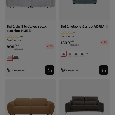
Sofá de 3 lugares relax
Sofá relax elétrico ADRIA II
elétrico NUBE
(0)
Conforama
(0)
Conforama
,00
€
1399
-15%
1699.00
€
,00
€
899
-25%
1199.00
€
+2
Comparar
Comparar
Adicionar
Adici
ao
ao
carrinho
carri