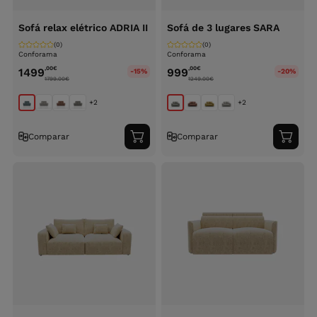
Sofá relax elétrico ADRIA II
Sofá de 3 lugares SARA
(0)
(0)
Conforama
Conforama
,00
€
,00
€
1499
999
-15%
-20%
1799.00
€
1249.00
€
+2
+2
Comparar
Comparar
Adicionar
Adici
ao
ao
carrinho
carri