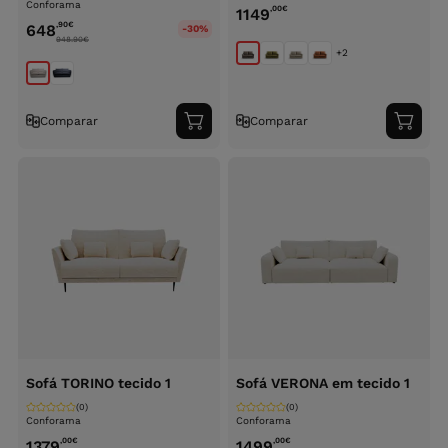
Conforama
,00
€
1149
,90
€
648
-30%
948.90
€
+2
Comparar
Comparar
Adicionar
Adici
ao
ao
carrinho
carri
Sofá TORINO tecido 1
Sofá VERONA em tecido 1
(0)
(0)
Conforama
Conforama
,00
€
,00
€
1379
1499