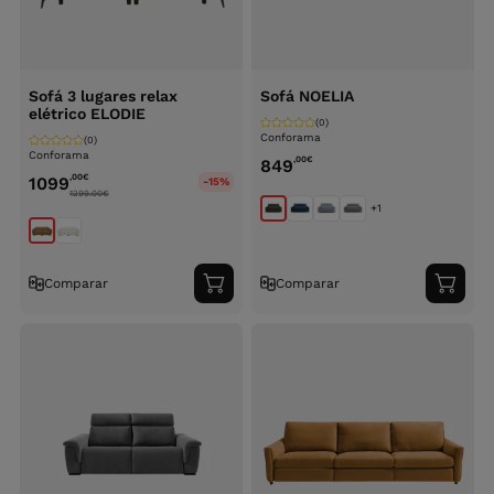
Sofá 3 lugares relax
Sofá NOELIA
elétrico ELODIE
(0)
Conforama
(0)
Conforama
,00
€
849
,00
€
1099
-15%
1299.00
€
+1
Comparar
Comparar
Adicionar
Adici
ao
ao
carrinho
carri