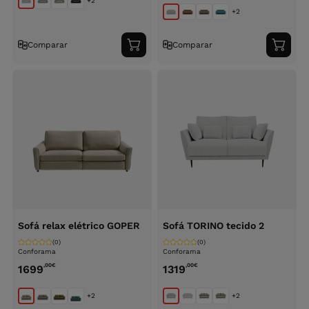
+2
+2
Comparar
Comparar
Adicionar
Adici
ao
ao
carrinho
carri
Sofá relax elétrico GOPER
Sofá TORINO tecido 2
(0)
(0)
Conforama
Conforama
,00
€
,00
€
1699
1319
+2
+2