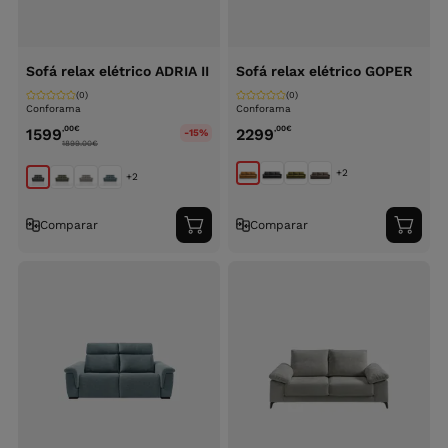
Sofá relax elétrico ADRIA II
Sofá relax elétrico GOPER
(0)
(0)
Conforama
Conforama
,00
€
,00
€
1599
2299
-15%
1899.00
€
+2
+2
Comparar
Comparar
Adicionar
Adici
ao
ao
carrinho
carri