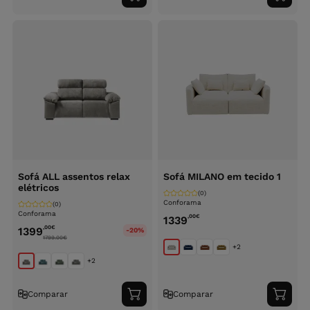
ao
ao
carrinho
carri
Sofá ALL assentos relax
Sofá MILANO em tecido 1
elétricos
(0)
Conforama
(0)
Conforama
,00
€
1339
,00
€
1399
-20%
1799.00
€
+2
+2
Comparar
Comparar
Adicionar
Adici
ao
ao