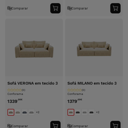
Comparar
Comparar
Adicionar
Adici
ao
ao
carrinho
carri
Sofá VERONA em tecido 3
Sofá MILANO em tecido 3
(0)
(0)
Conforama
Conforama
,00
€
,00
€
1339
1379
+2
+2
Comparar
Comparar
Adicionar
Adici