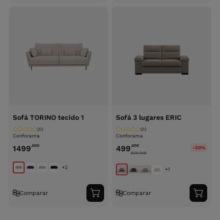
carrinho
carri
Sofá TORINO tecido 1
Sofá 3 lugares ERIC
(0)
(0)
Conforama
Conforama
,00
€
,00
€
1499
499
-20%
629.00
€
+2
+1
Comparar
Comparar
Adicionar
Adici
ao
ao
carrinho
carri