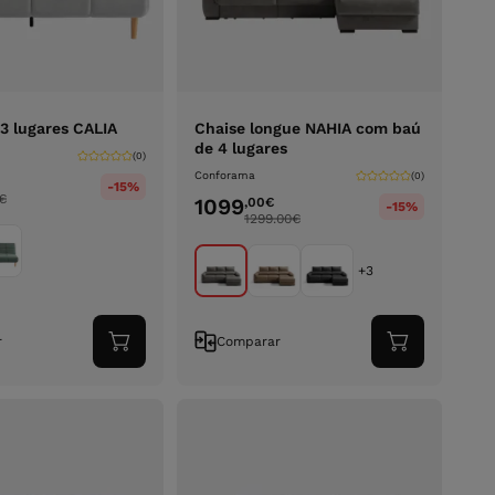
3 lugares CALIA
Chaise longue NAHIA com baú
de 4 lugares
(0)
Conforama
(0)
-15%
€
1099
,00
€
-15%
1299.00
€
+3
r
Comparar
Adicionar
Adicionar
ao
ao
carrinho
carrinho