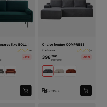
ugares fixo BOLL II
Chaise longue COMPRESS
Conforama
(0)
(0)
398
,90
€
-15%
-30%
€
598.90
€
r
Comparar
Adicionar
Adicionar
ao
ao
carrinho
carrinho