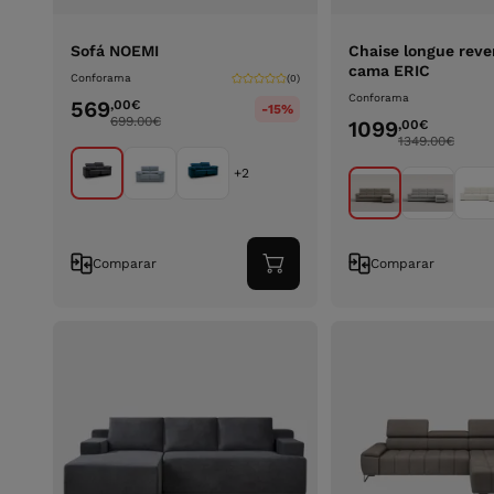
Sofá NOEMI
Chaise longue reve
cama ERIC
Conforama
(0)
Conforama
569
,00
€
-15%
699.00
€
1099
,00
€
1349.00
€
+2
Comparar
Comparar
Adicionar
ao
carrinho