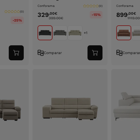
Conforama
Conforama
(0)
(0)
329
899
,00
€
,00
€
-15%
399.00
€
1119.00
-25%
+1
Comparar
Compara
Adicionar
Adicionar
ao
ao
carrinho
carrinho