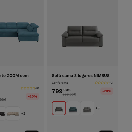
anto ZOOM com
Sofá cama 3 lugares NIMBUS
Conforama
(0)
(0)
799
,00
€
-20%
999.00
€
-20%
.00
€
+3
+2