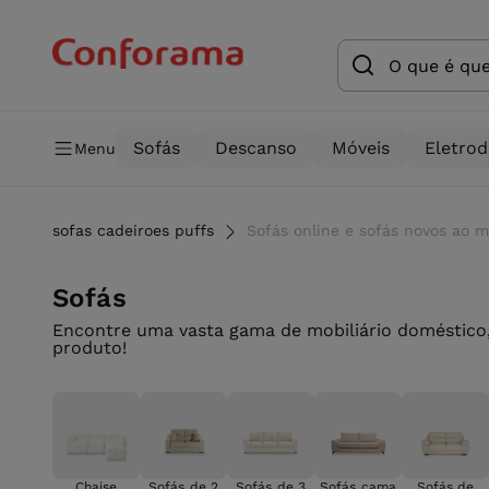
Sofás
Descanso
Móveis
Eletro
Menu
sofas cadeiroes puffs
Sofás online e sofás novos ao 
Sofás
Encontre uma vasta gama de mobiliário doméstico,
produto!
Chaise
Sofás de 2
Sofás de 3
Sofás cama
Sofás de