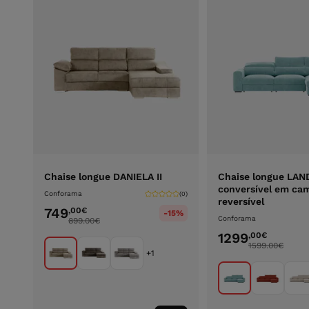
Chaise longue DANIELA II
Chaise longue LA
conversível em ca
Conforama
(0)
reversível
749
,00
€
-15%
Conforama
899.00
€
1299
,00
€
1599.00
€
+1