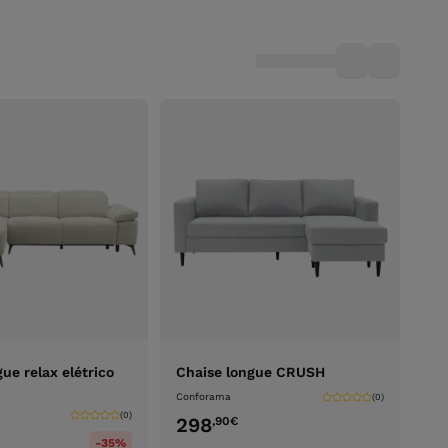
ue relax elétrico
Chaise longue CRUSH
Conforama
(0)
(0)
298
,90
€
-35%