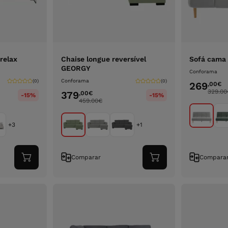
relax
Chaise longue reversível
Sofá cama 
GEORGY
Conforama
Conforama
(0)
(0)
269
,00
€
329.00
379
,00
€
-15%
-15%
459.00
€
+3
+1
Comparar
Compara
Adicionar
Adicionar
ao
ao
carrinho
carrinho