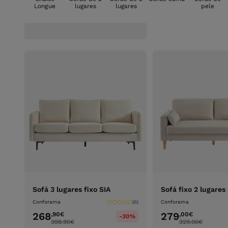
Longue
lugares
lugares
pele
Sofá 3 lugares fixo SIA
Sofá fixo 2 lugare
Conforama
Conforama
(0)
268
279
,90
€
,00
€
-30%
398.90
€
329.00
€