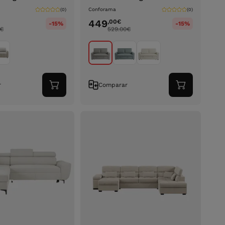
Conforama
(0)
(0)
449
,00
€
-15%
-15%
€
529.00
€
r
Comparar
Adicionar
Adicionar
ao
ao
carrinho
carrinho