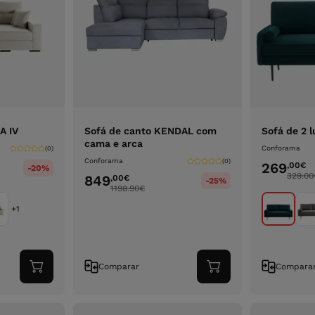
A IV
Sofá de canto KENDAL com
Sofá de 2 l
cama e arca
Conforama
(0)
Conforama
(0)
269
,00
€
-20%
329.00
849
,00
€
-25%
1198.90
€
+1
Comparar
Compara
Adicionar
Adicionar
ao
ao
carrinho
carrinho