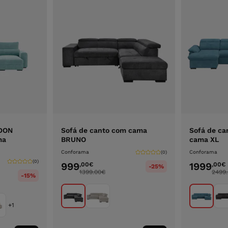
NDON
Sofá de canto com cama
Sofá de c
ma
BRUNO
cama XL
Conforama
Conforama
(0)
(0)
999
1999
,00
€
,00
€
-25%
1399.00
€
2499
-15%
+1