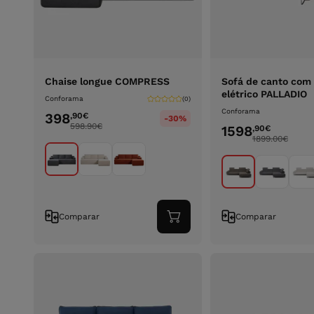
Chaise longue COMPRESS
Sofá de canto com 
elétrico PALLADIO
Conforama
(0)
Conforama
398
,90
€
-30%
598.90
€
1598
,90
€
1899.00
€
Comparar
Comparar
Adicionar
ao
carrinho