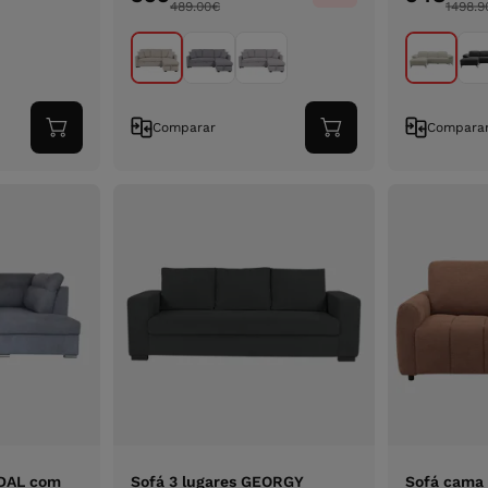
489.00
€
1498.9
Comparar
Compara
Adicionar
Adicionar
ao
ao
carrinho
carrinho
NDAL com
Sofá 3 lugares GEORGY
Sofá cama 