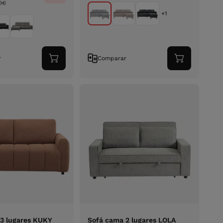
0
€
+1
r
Comparar
Adicionar
Adicionar
ao
ao
carrinho
carrinho
3 lugares KUKY
Sofá cama 2 lugares LOLA