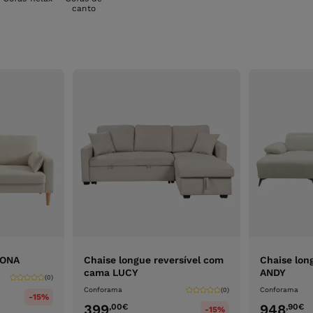
canto
s ONA
Chaise longue reversível com
Chaise long
cama LUCY
ANDY
(0)
Conforama
Conforama
(0)
-15%
399
948
,00
€
,90
€
-15%