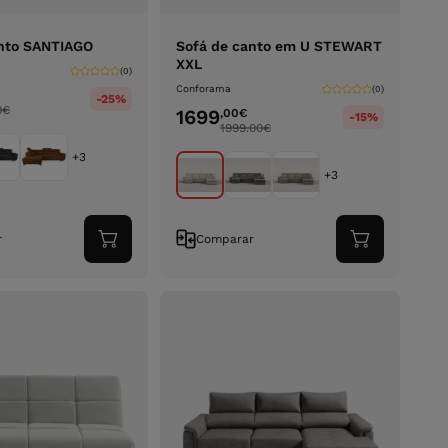
anto SANTIAGO
Sofá de canto em U STEWART
XXL
(0)
Conforama
(0)
-25%
0
€
1699
,00
€
-15%
1999.00
€
+3
+3
r
Comparar
Adicionar
Adicionar
ao
ao
carrinho
carrinho