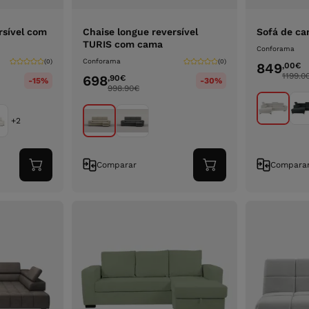
rsível com
Chaise longue reversível
Sofá de c
TURIS com cama
Conforama
Conforama
(0)
(0)
849
,00
€
1199.0
698
,90
€
-15%
-30%
998.90
€
+2
Comparar
Compara
Adicionar
Adicionar
ao
ao
carrinho
carrinho