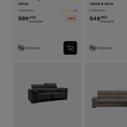
cinza
cama e arca
Conforama
Conforama
(0)
999
848
,00
€
,90
€
-25%
1349.00
€
1198.90
€
Comparar
Comparar
Adicionar
ao
carrinho