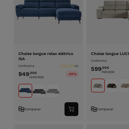
Chaise longue relax elétrico
Chaise longue LUCI
ISA
Conforama
Conforama
(0)
599
,00
€
749.00
€
949
,00
€
-20%
1249.00
€
Comparar
Comparar
Adicionar
ao
carrinho