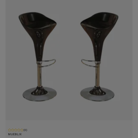
(0)
MUEBLIX
M