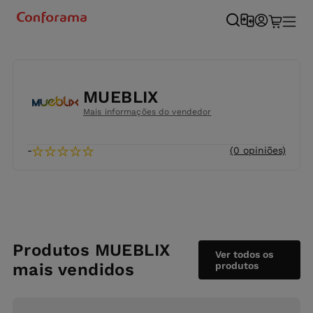
MUEBLIX
Mais informações do vendedor
★
★
★
★
★
-
(0 opiniões)
Produtos MUEBLIX
Ver todos os
mais vendidos
produtos