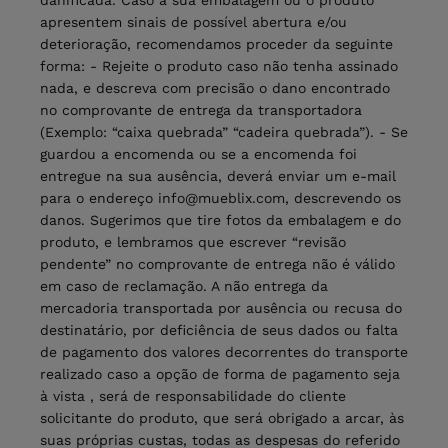
danificada. Caso a sua embalagem ou o produto
apresentem sinais de possível abertura e/ou
deterioração, recomendamos proceder da seguinte
forma: - Rejeite o produto caso não tenha assinado
nada, e descreva com precisão o dano encontrado
no comprovante de entrega da transportadora
(Exemplo: “caixa quebrada” “cadeira quebrada”). - Se
guardou a encomenda ou se a encomenda foi
entregue na sua ausência, deverá enviar um e-mail
para o endereço
info@mueblix.com
, descrevendo os
danos. Sugerimos que tire fotos da embalagem e do
produto, e lembramos que escrever “revisão
pendente” no comprovante de entrega não é válido
em caso de reclamação. A não entrega da
mercadoria transportada por ausência ou recusa do
destinatário, por deficiência de seus dados ou falta
de pagamento dos valores decorrentes do transporte
realizado caso a opção de forma de pagamento seja
à vista , será de responsabilidade do cliente
solicitante do produto, que será obrigado a arcar, às
suas próprias custas, todas as despesas do referido