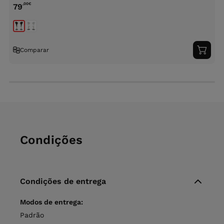
,00
€
79
3
Comparar
Adici
ao
carri
Condições
Condições de entrega
Modos de entrega:
Padrão