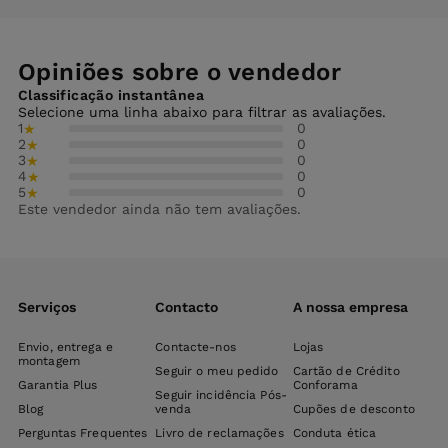
Opiniões sobre o vendedor
Classificação instantânea
Selecione uma linha abaixo para filtrar as avaliações.
1
0
★
2
0
★
3
0
★
4
0
★
5
0
★
Este vendedor ainda não tem avaliações.
Serviços
Contacto
A nossa empresa
Envio, entrega e
Contacte-nos
Lojas
montagem
Seguir o meu pedido
Cartão de Crédito
Garantia Plus
Conforama
Seguir incidência Pós-
Blog
venda
Cupões de desconto
Perguntas Frequentes
Livro de reclamações
Conduta ética