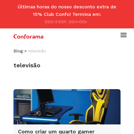
Últimas horas do nosso desconto extra de
15% Club Confo! Termina em:
000
00
00
00
d
hr
m
se
ay
s
in
c
Blog
>
televisão
televisão
Como criar um quarto gamer