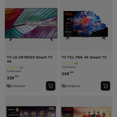
TV LG UR78003 Smart TV
TV TCL P6K 4K Smart TV
4K
(0)
Conforama
(0)
Conforama
,00
€
249
,00
€
339
Comparar
Comparar
Adicionar
Adici
ao
ao
carrinho
carri