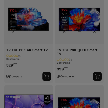
TV TCL P6K 4K Smart TV
TV TCL P8K QLED Smart
TV
(0)
Conforama
(0)
Conforama
,00
€
529
,00
€
399
Comparar
Comparar
Adicionar
Adici
ao
ao
carrinho
carri