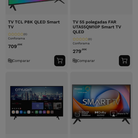
TV TCL P8K QLED Smart
TV 55 polegadas FAR
TV
UTA55QM10P Smart TV
QLED
(0)
Conforama
(0)
Conforama
,00
€
709
,00
€
279
Comparar
Comparar
Adicionar
Adici
ao
ao
carrinho
carri