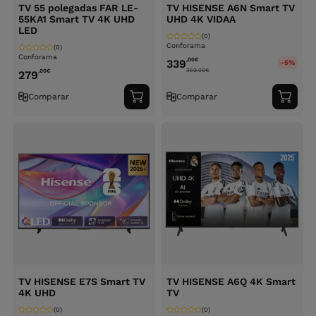
TV 55 polegadas FAR LE-
TV HISENSE A6N Smart TV
55KA1 Smart TV 4K UHD
UHD 4K VIDAA
LED
(0)
Conforama
(0)
Conforama
,00
€
339
-5%
359.00
€
,00
€
279
Comparar
Comparar
Adicionar
Adici
ao
ao
carrinho
carri
TV HISENSE E7S Smart TV
TV HISENSE A6Q 4K Smart
4K UHD
TV
(0)
(0)