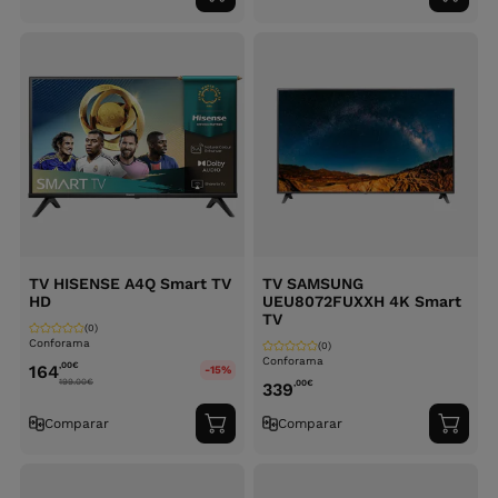
ao
ao
carrinho
carri
TV HISENSE A4Q Smart TV
TV SAMSUNG
HD
UEU8072FUXXH 4K Smart
TV
(0)
Conforama
(0)
Conforama
,00
€
164
-15%
199.00
€
,00
€
339
Comparar
Comparar
Adicionar
Adici
ao
ao
carrinho
carri