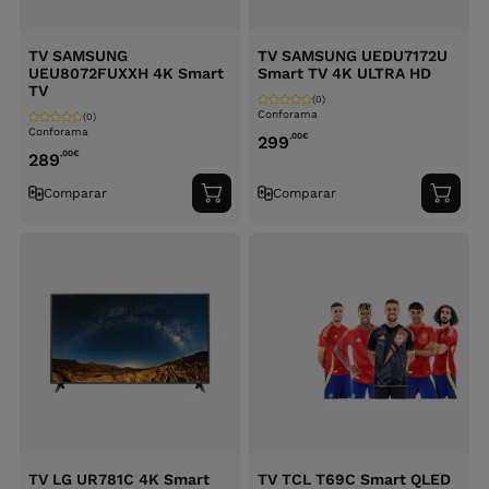
TV SAMSUNG
TV SAMSUNG UEDU7172U
UEU8072FUXXH 4K Smart
Smart TV 4K ULTRA HD
TV
(0)
Conforama
(0)
Conforama
,00
€
299
,00
€
289
Comparar
Comparar
Adicionar
Adici
ao
ao
carrinho
carri
TV LG UR781C 4K Smart
TV TCL T69C Smart QLED