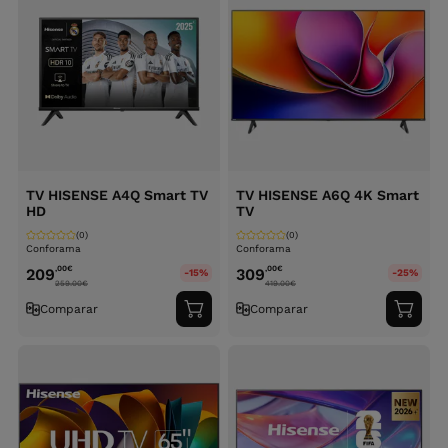
TV HISENSE A4Q Smart TV
TV HISENSE A6Q 4K Smart
HD
TV
(0)
(0)
Conforama
Conforama
,00
€
,00
€
209
309
-15%
-25%
259.00
€
419.00
€
Comparar
Comparar
Adicionar
Adici
ao
ao
carrinho
carri