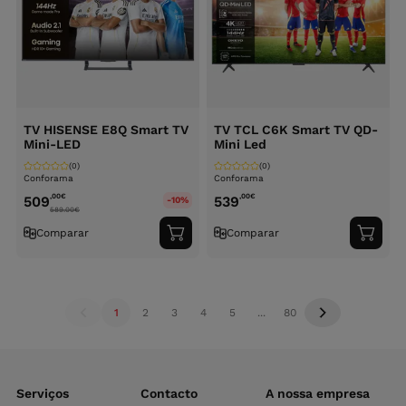
TV HISENSE E8Q Smart TV
TV TCL C6K Smart TV QD-
Mini-LED
Mini Led
(0)
(0)
Conforama
Conforama
,00
€
,00
€
509
539
-10%
589.00
€
Comparar
Comparar
Adicionar
Adici
ao
ao
carrinho
carri
1
2
3
4
5
...
80
Serviços
Contacto
A nossa empresa