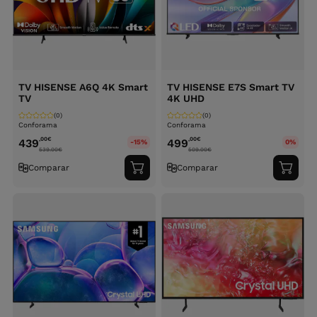
TV HISENSE A6Q 4K Smart
TV HISENSE E7S Smart TV
TV
4K UHD
(0)
(0)
Conforama
Conforama
,00
€
,00
€
439
499
-15%
0%
539.00
€
509.00
€
Comparar
Comparar
Adicionar
Adici
ao
ao
carrinho
carri