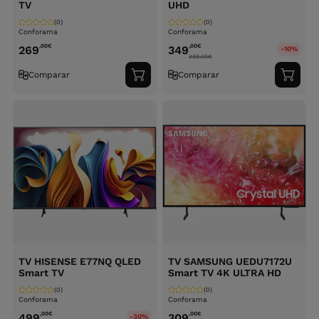
TV
UHD
(0)
(0)
Conforama
Conforama
,00
€
,00
€
269
349
-10%
389.00
€
Comparar
Comparar
Adicionar
Adici
ao
ao
carrinho
carri
TV HISENSE E77NQ QLED
TV SAMSUNG UEDU7172U
Smart TV
Smart TV 4K ULTRA HD
(0)
(0)
Conforama
Conforama
,00
€
,00
€
499
309
-30%