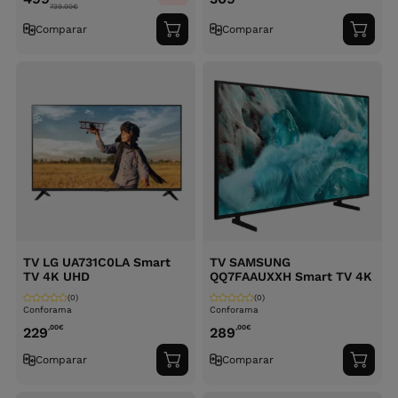
739.00
€
Comparar
Comparar
Adicionar
Adici
ao
ao
carrinho
carri
TV LG UA731C0LA Smart
TV SAMSUNG
TV 4K UHD
QQ7FAAUXXH Smart TV 4K
(0)
(0)
Conforama
Conforama
,00
€
,00
€
229
289
Comparar
Comparar
Adicionar
Adici
ao
ao
carrinho
carri