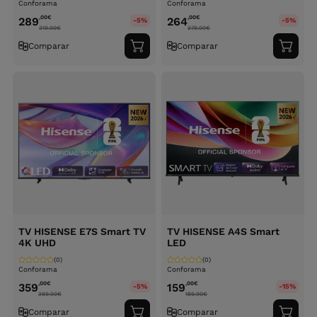
Conforama
Conforama
,00
€
,00
€
289
264
-5%
-5%
319.00
€
279.00
€
Comparar
Comparar
Adicionar
Adici
ao
ao
carrinho
carri
TV HISENSE E7S Smart TV
TV HISENSE A4S Smart
4K UHD
LED
(0)
(0)
Conforama
Conforama
,00
€
,00
€
359
159
-5%
-15%
389.00
€
189.00
€
Comparar
Comparar
Adicionar
Adici