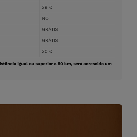
39 €
NO
GRÁTIS
GRÁTIS
30 €
istância igual ou superior a 50 km, será acrescido um