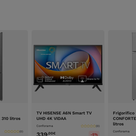
TV HISENSE A6N Smart TV
Frigorífico
10 litros
UHD 4K VIDAA
CONFORTEC
litros
Conforama
(0)
Conforama
(0)
339
,00
€
-5%