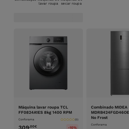
lavar roupa
secar roupa
Máquina lavar roupa TCL
Combinado MIDEA
FF0824A1ES 8kg 1400 RPM
MDRB424FGD46OE 3
No Frost
Conforama
(0)
Conforama
309
,00
€
-10%