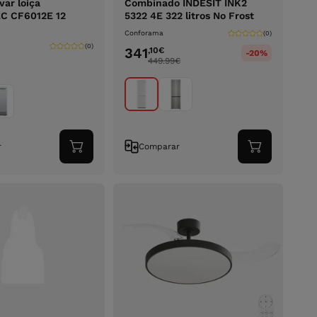
var loiça
Combinado INDESIT INK2
C CF6012E 12
5322 4E 322 litros No Frost
Conforama
(0)
(0)
341
,10
€
-20%
449.99
€
r
Comparar
Adicionar
Adicionar
ao
ao
carrinho
carrinho