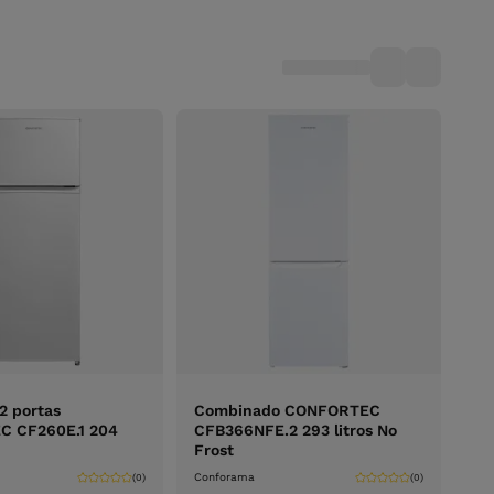
 2 portas
Combinado CONFORTEC
 CF260E.1 204
CFB366NFE.2 293 litros No
Frost
Conforama
(0)
(0)