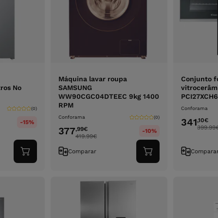
Máquina lavar roupa
Conjunto f
ros No
SAMSUNG
vitrocerâ
WW90CGC04DTEEC 9kg 1400
PCI27XCH
RPM
Conforama
(0)
Conforama
(0)
341
,10
€
-15%
399.99
377
,99
€
-10%
419.99
€
Comparar
Compara
Adicionar
Adicionar
ao
ao
carrinho
carrinho