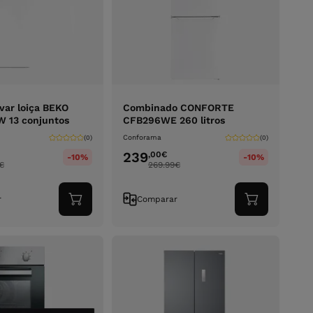
var loiça BEKO
Combinado CONFORTE
 13 conjuntos
CFB296WE 260 litros
Conforama
(0)
(0)
239
,00
€
-10%
-10%
€
269.99
€
r
Comparar
Adicionar
Adicionar
ao
ao
carrinho
carrinho