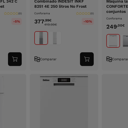
FL 342 C
Combinado INDESIT INKF
Máquina la
ost
8251 4E 250 litros No Frost
CONFORTE
conjuntos
Conforama
(0)
(0)
Conforama
377
,99
€
-5%
-10%
419.99
€
249
,00
€
Comparar
Compara
Adicionar
Adicionar
ao
ao
carrinho
carrinho