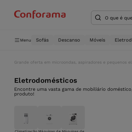
Sofás
Descanso
Móveis
Eletro
Menu
Grande oferta em microondas, aspiradores e pequenos e
Eletrodomésticos
Encontre uma vasta gama de mobiliário doméstico,
produto!
Climatização
Máquinas de
Máquinas de