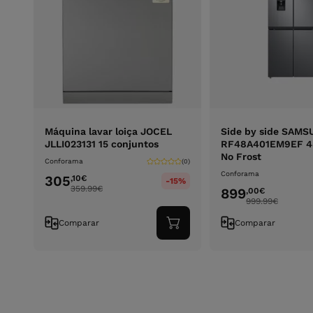
Máquina lavar loiça JOCEL
Side by side SAM
JLLI023131 15 conjuntos
RF48A401EM9EF 48
No Frost
Conforama
(0)
Conforama
305
,10
€
-15%
359.99
€
899
,00
€
999.99
€
Comparar
Comparar
Adicionar
ao
carrinho