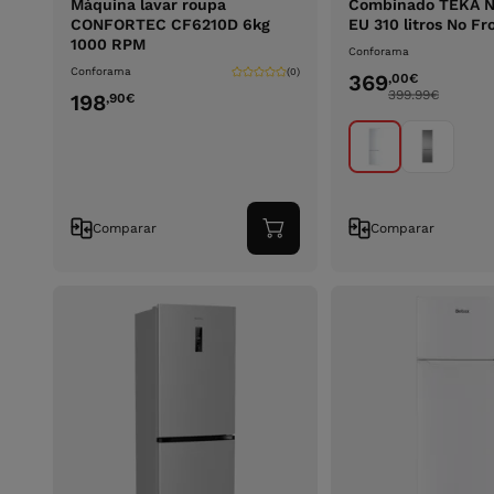
Máquina lavar roupa
Combinado TEKA N
CONFORTEC CF6210D 6kg
EU 310 litros No Fr
1000 RPM
Conforama
Conforama
(0)
369
,00
€
399.99
€
198
,90
€
Comparar
Comparar
Adicionar
ao
carrinho