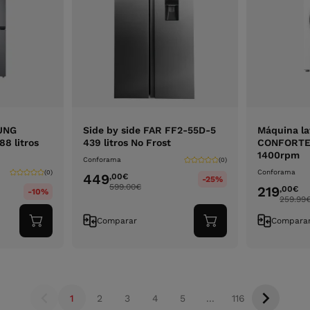
SUNG
Side by side FAR FF2-55D-5
Máquina la
8 litros
439 litros No Frost
CONFORTEC
1400rpm
Conforama
(0)
Conforama
(0)
449
,00
€
-25%
599.00
€
219
,00
€
-10%
259.99
Comparar
Compara
Adicionar
Adicionar
ao
ao
carrinho
carrinho
1
2
3
4
5
...
116