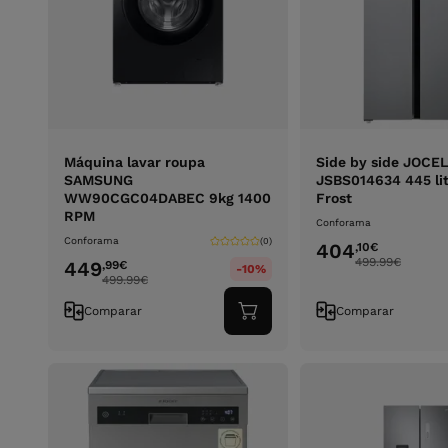
Máquina lavar roupa
Side by side JOCEL
SAMSUNG
JSBS014634 445 lit
WW90CGC04DABEC 9kg 1400
Frost
RPM
Conforama
Conforama
(0)
404
,10
€
499.99
€
449
,99
€
-10%
499.99
€
Comparar
Comparar
Adicionar
ao
carrinho