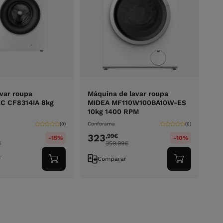
var roupa
Máquina de lavar roupa
 CF8314IA 8kg
MIDEA MF110W100BA10W-ES
10kg 1400 RPM
Conforama
(0)
(0)
323
,99
€
-15%
-10%
€
359.99
€
r
Comparar
Adicionar
Adicionar
ao
ao
carrinho
carrinho