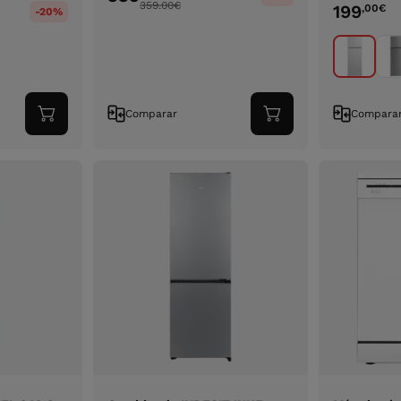
359.00
€
199
,00
€
-20%
Comparar
Compara
Adicionar
Adicionar
ao
ao
carrinho
carrinho