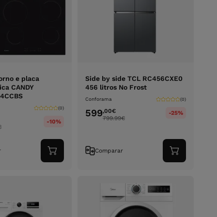
orno e placa
Side by side TCL RC456CXE0
mica CANDY
456 litros No Frost
64CCBS
Conforama
(0)
(0)
599
,00
€
-25%
799.99
€
-10%
€
r
Comparar
Adicionar
Adicionar
ao
ao
carrinho
carrinho