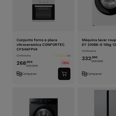
Conjunto forno e placa
Máquina lavar rou
vitroceramica CONFORTEC
EY 210B8-S 10kg 1
CFS46FPV4
Conforama
Conforama
(0)
332
,99
€
369.99
€
268
,90
€
-15%
328.90
€
Comparar
Comparar
Adicionar
ao
carrinho