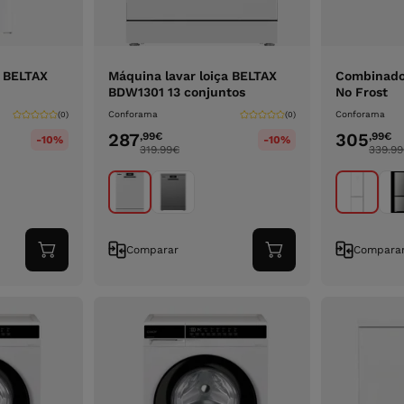
s BELTAX
Máquina lavar loiça BELTAX
Combinado 
BDW1301 13 conjuntos
No Frost
Conforama
Conforama
(0)
(0)
287
305
,99
€
,99
€
-10%
-10%
319.99
€
339.99
Comparar
Compara
Adicionar
Adicionar
ao
ao
carrinho
carrinho