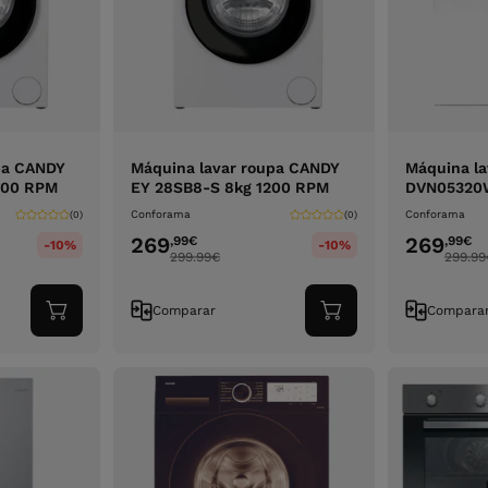
pa CANDY
Máquina lavar roupa CANDY
Máquina la
200 RPM
EY 28SB8-S 8kg 1200 RPM
DVN05320W
Conforama
Conforama
(0)
(0)
269
269
,99
€
,99
€
-10%
-10%
299.99
€
299.99
Comparar
Compara
Adicionar
Adicionar
ao
ao
carrinho
carrinho