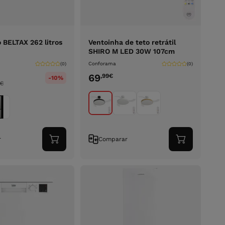
BELTAX 262 litros
Ventoinha de teto retrátil
SHIRO M LED 30W 107cm
Conforama
(0)
(0)
69
,99
€
-10%
€
r
Comparar
Adicionar
Adicionar
ao
ao
carrinho
carrinho