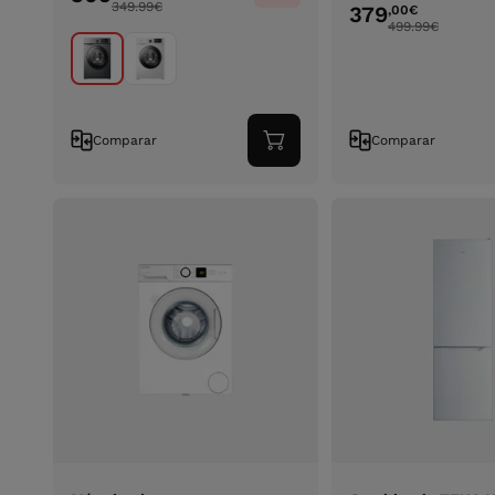
349.99
€
379
,00
€
499.99
€
Comparar
Comparar
Adicionar
ao
carrinho