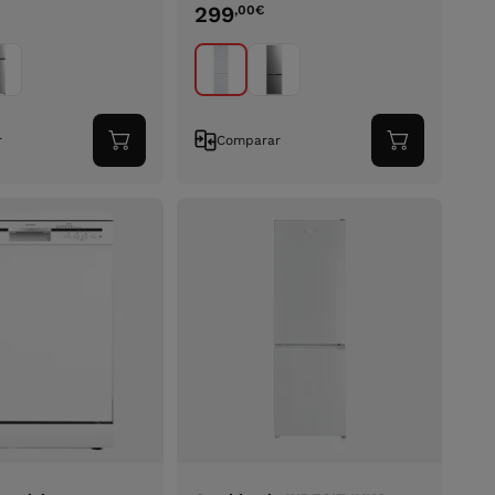
299
,00
€
r
Comparar
Adicionar
Adicionar
ao
ao
carrinho
carrinho