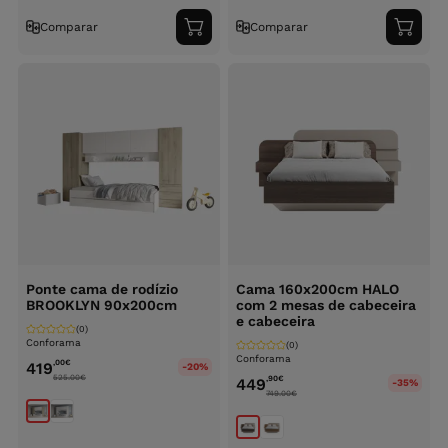
Comparar
Comparar
Adicionar
Adici
ao
ao
carrinho
carri
Ponte cama de rodízio
Cama 160x200cm HALO
BROOKLYN 90x200cm
com 2 mesas de cabeceira
e cabeceira
(0)
Conforama
(0)
Conforama
,00
€
419
-20%
525.00
€
,90
€
449
-35%
749.00
€