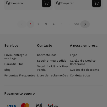
Comparar
Comparar
Adicionar
Adici
ao
ao
carrinho
carri
1
2
3
4
5
...
501
Serviços
Contacto
A nossa empresa
Envio, entrega e
Contacte-nos
Lojas
montagem
Seguir o meu pedido
Cartão de Crédito
Garantia Plus
Conforama
Seguir incidência Pós-
Blog
venda
Cupões de desconto
Perguntas Frequentes
Livro de reclamações
Conduta ética
Pagamento seguro