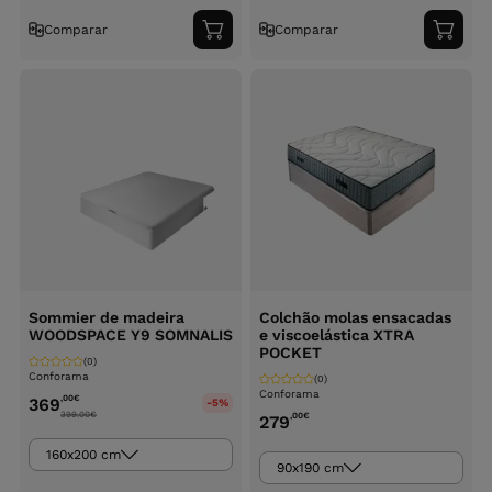
Comparar
Comparar
Adicionar
Adici
ao
ao
carrinho
carri
Sommier de madeira
Colchão molas ensacadas
WOODSPACE Y9 SOMNALIS
e viscoelástica XTRA
POCKET
(0)
Conforama
(0)
Conforama
,00
€
369
-5%
399.00
€
,00
€
279
160x200 cm
90x190 cm