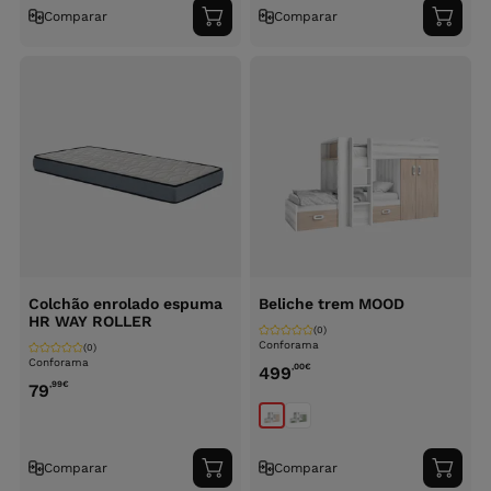
Comparar
Comparar
Adicionar
Adici
ao
ao
carrinho
carri
Colchão enrolado espuma
Beliche trem MOOD
HR WAY ROLLER
(0)
Conforama
(0)
Conforama
,00
€
499
,99
€
79
Comparar
Comparar
Adicionar
Adici