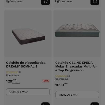
Comparar
Comparar
Adicionar
Adici
ao
ao
carrinho
carri
Colchão de viscoelástica
Colchão CELINE EPEDA
DREAMY SOMNALIS
Molas Ensacadas Multi Air
e Top Progression
(0)
Conforama
(0)
Conforama
,50
€
129
-60%
325.50
€
,00
€
1699
90x190 cm
180x200 cm