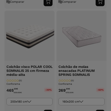
Comparar
Comparar
Adicionar
Adici
ao
ao
carrinho
carri
Colchão visco POLAR COOL
Colchão de molas
SOMNALIS 25 cm firmeza
ensacadas PLATINUM
média-alta
SPRING SOMNALIS
(0)
(0)
Conforama
Conforama
,50
€
,50
€
465
269
-30%
-60%
699.99
€
675.50
€
200x180 cm
160x200 cm