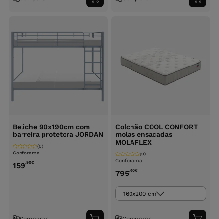
Adicionar
Adici
ao
ao
carrinho
carri
Beliche 90x190cm com
Colchão COOL CONFORT
barreira protetora JORDAN
molas ensacadas
MOLAFLEX
(0)
Conforama
(0)
Conforama
,90
€
159
,00
€
795
160x200 cm
Comparar
Comparar