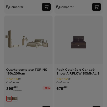
Comparar
Comparar
Adicionar
Adici
ao
ao
carrinho
carri
Quarto completo TORINO
Pack Colchão e Canapé
160x200cm
Snow AIRFLOW SOMNALIS
(0)
(0)
Conforama
Conforama
,00
€
,00
€
899
679
-25%
1250.00
€