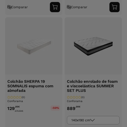
Comparar
Comparar
Adicionar
Adici
ao
ao
carrinho
carri
Colchão SHERPA 19
Colchão enrolado de foam
SOMNALIS espuma com
e viscoelástica SUMMER
almofada
SET PLUS
(0)
(0)
Conforama
Conforama
,00
€
,00
€
129
889
-50%
271.00
€
140x190 cm