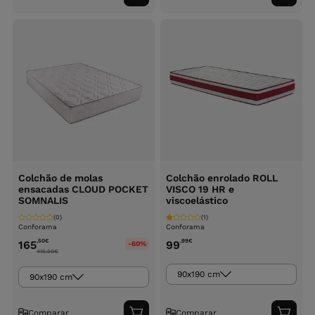
ao
ao
carrinho
carri
Colchão de molas
Colchão enrolado ROLL
ensacadas CLOUD POCKET
VISCO 19 HR e
SOMNALIS
viscoelástico
(0)
(1)
Conforama
Conforama
,50
€
,99
€
165
99
-60%
415.50
€
90x190 cm
90x190 cm
Comparar
Comparar