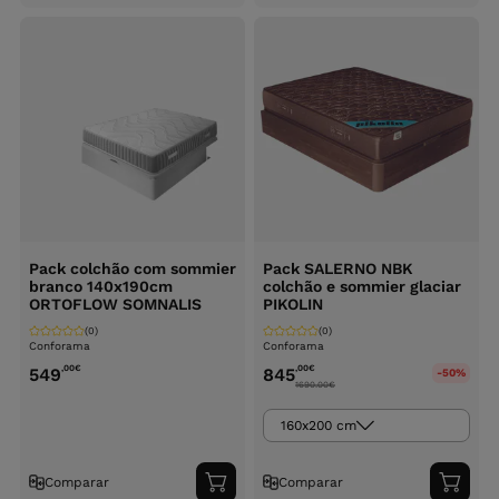
ao
ao
carrinho
carri
Pack colchão com sommier
Pack SALERNO NBK
branco 140x190cm
colchão e sommier glaciar
ORTOFLOW SOMNALIS
PIKOLIN
(0)
(0)
Conforama
Conforama
,00
€
,00
€
549
845
-50%
1690.00
€
160x200 cm
Comparar
Comparar
Adicionar
Adici