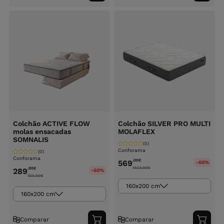
ao
ao
carrinho
carri
Colchão ACTIVE FLOW
Colchão SILVER PRO MULTI
molas ensacadas
MOLAFLEX
SOMNALIS
(0)
Conforama
(0)
Conforama
,00
€
569
-60%
1423.00
€
,00
€
289
-60%
725.00
€
160x200 cm
160x200 cm
Comparar
Comparar
Adicionar
Adici