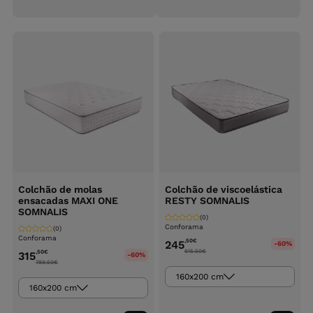
Colchão de molas
Colchão de viscoelástica
ensacadas MAXI ONE
RESTY SOMNALIS
SOMNALIS
(0)
Conforama
(0)
Conforama
,50
€
245
-60%
615.50
€
,50
€
315
-60%
789.50
€
160x200 cm
160x200 cm