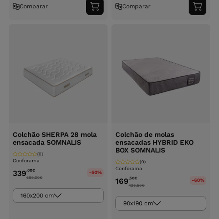
Comparar
Comparar
Adicionar
Adici
ao
ao
carrinho
carri
Colchão SHERPA 28 mola
Colchão de molas
ensacada SOMNALIS
ensacadas HYBRID EKO
BOX SOMNALIS
(0)
Conforama
(0)
Conforama
,00
€
339
-50%
699.00
€
,50
€
169
-60%
425.50
€
160x200 cm
90x190 cm