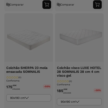
Comparar
Comparar
Adicionar
Adici
ao
ao
carrinho
carri
Colchão SHERPA 23 mola
Colchão visco LUXE HOTEL
ensacada SOMNALIS
28 SOMNALIS 28 cm 4 cm
visco gel
(0)
Conforama
(0)
Conforama
,00
€
175
-50%
379.00
€
,50
€
185
-30%
280.00
€
90x190 cm
90x190 cm