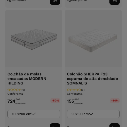
Adicionar
Adici
ao
ao
carrinho
carri
Colchão de molas
Colchão SHERPA F23
ensacadas MODERN
espuma de alta densidade
HILDING
SOMNALIS
(0)
(0)
Conforama
Conforama
,00
€
,00
€
724
155
-50%
-50%
1448.00
€
319.00
€
160x200 cm
90x190 cm