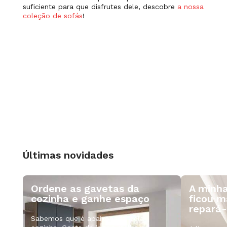
suficiente para que disfrutes dele, descobre
a nossa
coleção de sofás
!
Últimas novidades
Ordene as gavetas da
A minha
cozinha e ganhe espaço
ficou m
repará-
Sabemos que é apaixonado pela