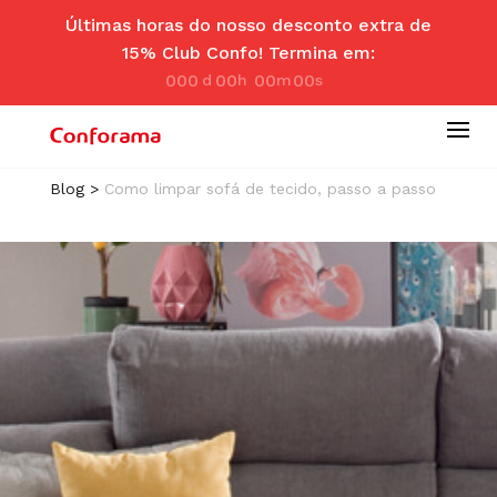
Últimas horas do nosso desconto extra de
15% Club Confo! Termina em:
000
00
00
00
d
hr
m
se
ay
s
in
c
Blog
>
Como limpar sofá de tecido, passo a passo