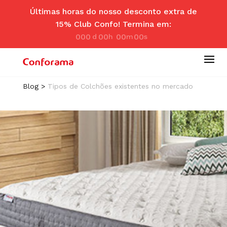
Últimas horas do nosso desconto extra de
15% Club Confo! Termina em:
000
00
00
00
d
hr
m
se
ay
s
in
c
Blog
>
Tipos de Colchões existentes no mercado