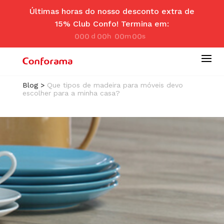
Últimas horas do nosso desconto extra de
15% Club Confo! Termina em:
000
00
00
00
d
hr
m
se
ay
s
in
c
Blog
>
Que tipos de madeira para móveis devo
escolher para a minha casa?