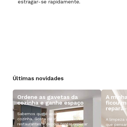
estragar-se rapidamente.
Últimas novidades
Ordene as gavetas da
A minha
cozinha e ganhe espaço
ficou m
repará-
Sabemos que é apaixonado pela
cozinha. Gosta de ir aos melhores
A limpeza 
restaurantes e depois tentar replicar
que pensa