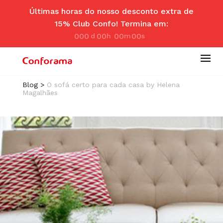
Últimas horas do nosso desconto extra de
15% Club Confo! Termina em:
000
00
00
00
d
hr
m
se
ay
s
in
c
Blog
>
O sofá certo para cada casa by Helena
Magalhães