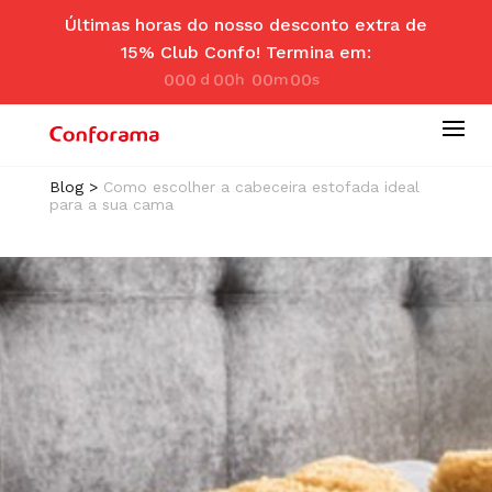
Últimas horas do nosso desconto extra de
15% Club Confo! Termina em:
000
00
00
00
d
hr
m
se
ay
s
in
c
Blog
>
Como escolher a cabeceira estofada ideal
para a sua cama