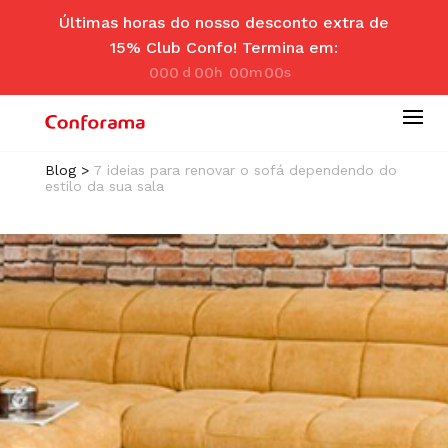
Últimas horas do nosso desconto extra de
15% Club Confo! Termina em:
000
00
00
00
d
hr
m
se
ay
s
in
c
Blog
>
7 ideias para renovar o sofá dependendo do
estilo da sua sala