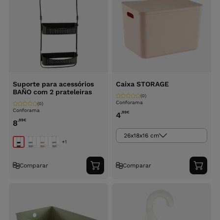
Suporte para acessórios
Caixa STORAGE
BAÑO com 2 prateleiras
(0)
Conforama
(0)
Conforama
,99
€
4
,99
€
8
26x18x16 cm
+1
Comparar
Comparar
Adicionar
Adici
ao
ao
carrinho
carri