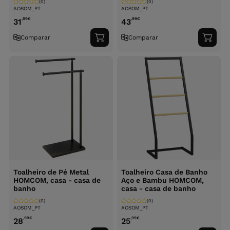
(0)
(0)
AOSOM_PT
AOSOM_PT
,99
€
,99
€
31
43
Comparar
Comparar
Adicionar
Adici
ao
ao
carrinho
carri
Toalheiro de Pé Metal
Toalheiro Casa de Banho
HOMCOM, casa - casa de
Aço e Bambu HOMCOM,
banho
casa - casa de banho
(0)
(0)
AOSOM_PT
AOSOM_PT
,99
€
,99
€
28
25