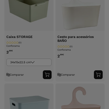
Caixa STORAGE
Cesto para acessórios
BAÑO
(0)
Conforama
(0)
Conforama
,99
€
3
,99
€
2
34x15x22.5 cm
Comparar
Comparar
Adicionar
Adici
ao
ao
carrinho
carri