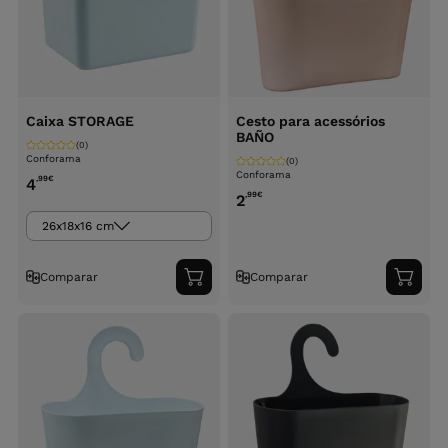
Caixa STORAGE
Cesto para acessórios
BAÑO
(0)
Conforama
(0)
Conforama
,99
€
4
,99
€
2
26x18x16 cm
Comparar
Comparar
Adicionar
Adici
ao
ao
carrinho
carri