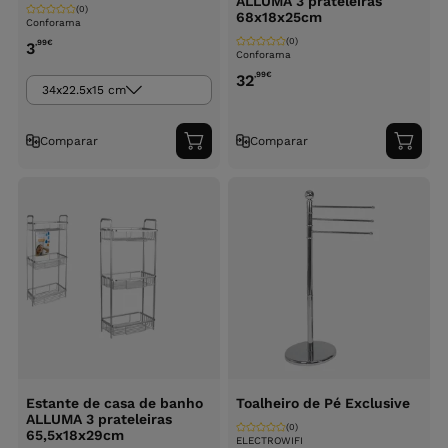
ALLUMA 3 prateleiras
(0)
68x18x25cm
Conforama
(0)
,99
€
3
Conforama
,99
€
32
34x22.5x15 cm
Comparar
Comparar
Adicionar
Adici
ao
ao
carrinho
carri
Estante de casa de banho
Toalheiro de Pé Exclusive
ALLUMA 3 prateleiras
(0)
65,5x18x29cm
ELECTROWIFI