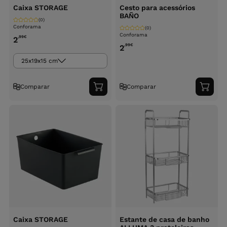
Caixa STORAGE
Cesto para acessórios
BAÑO
(0)
Conforama
(0)
Conforama
,99
€
2
,99
€
2
25x19x15 cm
Comparar
Comparar
Adicionar
Adici
ao
ao
carrinho
carri
Caixa STORAGE
Estante de casa de banho