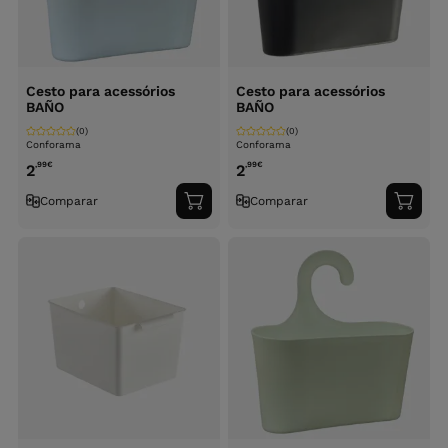
Cesto para acessórios
Cesto para acessórios
BAÑO
BAÑO
(0)
(0)
Conforama
Conforama
,99
€
,99
€
2
2
Comparar
Comparar
Adicionar
Adici
ao
ao
carrinho
carri