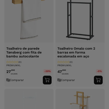
Toalheiro de parede
Toalheiro Omalo com 2
Tønsberg com fita de
barras em forma
bambu autocolante
escalonada em aço
(0)
(0)
PREMIUMXL
PREMIUMXL
,99
€
,99
€
27
47
-20%
-5%
34.99
€
50.99
€
Comparar
Comparar
Adicionar
Adici
ao
ao
carrinho
carri