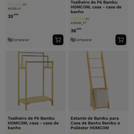
Toalheiro de Pé Bambu
(0)
HOMCOM, casa - casa de
MUEBLIX
banho
,00
€
35
(0)
AOSOM_PT
,99
€
36
Comparar
Comparar
Adicionar
Adici
ao
ao
carrinho
carri
Toalheiro de Pé Bambu
Estante de Bambu para
HOMCOM, casa - casa de
Casa de Banho Bambu e
banho
Poliéster HOMCOM