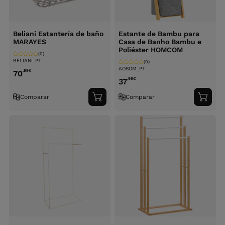
Beliani Estantería de baño
Estante de Bambu para
MARAYES
Casa de Banho Bambu e
Poliéster HOMCOM
(0)
BELIANI_PT
(0)
AOSOM_PT
,99
€
70
,99
€
37
Comparar
Comparar
Adicionar
Adici
ao
ao
carrinho
carri