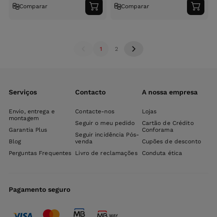
Comparar
Comparar
Adicionar
Adici
ao
ao
carrinho
carri
1
2
Serviços
Contacto
A nossa empresa
Envio, entrega e
Contacte-nos
Lojas
montagem
Seguir o meu pedido
Cartão de Crédito
Garantia Plus
Conforama
Seguir incidência Pós-
Blog
venda
Cupões de desconto
Perguntas Frequentes
Livro de reclamações
Conduta ética
Pagamento seguro