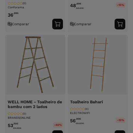
(0)
,60
€
48
-15%
Conforama
58.81
€
,99
€
36
Comparar
Comparar
Adicionar
Adici
ao
ao
carrinho
carri
WELL HOME - Toalheiro de
Toalheiro Bahari
bambu com 2 lados
(0)
ELECTROWIFI
(0)
BRANDSONLINE
,90
€
56
-15%
68.85
€
,50
€
53
-40%
89.99
€