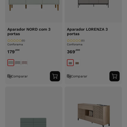
Aparador NORD com 3
Aparador LORENZA 3
portas
portas
(0)
(0)
Conforama
Conforama
,00
€
,00
€
179
369
Comparar
Comparar
Adicionar
Adici
ao
ao
carrinho
carri