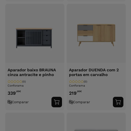
carrinho
carri
Aparador baixo BRAUNA
Aparador DUENDA com 2
cinza antracite e pinho
portas em carvalho
(0)
(0)
Conforama
Conforama
,00
€
,00
€
339
219
Comparar
Comparar
Adicionar
Adici
ao
ao
carrinho
carri