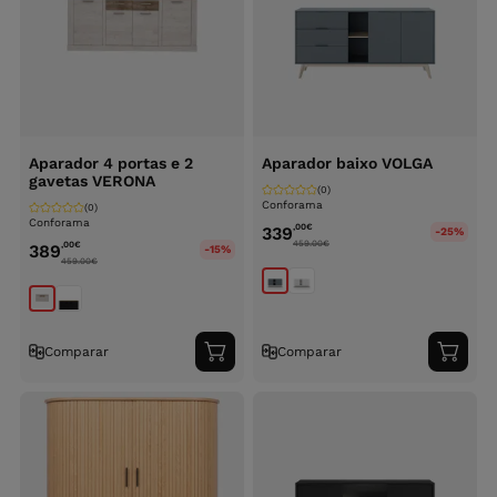
Aparador 4 portas e 2
Aparador baixo VOLGA
gavetas VERONA
(0)
Conforama
(0)
Conforama
,00
€
339
-25%
459.00
€
,00
€
389
-15%
459.00
€
Comparar
Comparar
Adicionar
Adici
ao
ao
carrinho
carri