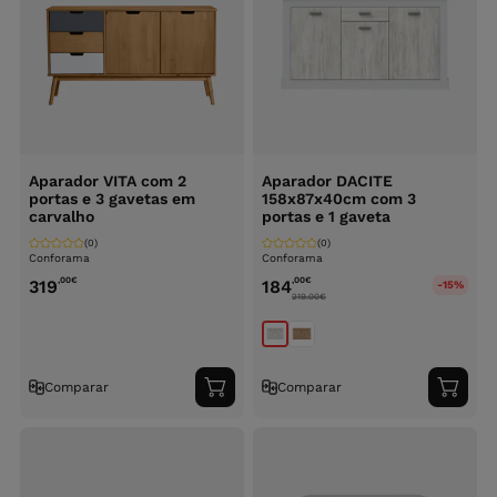
Aparador VITA com 2
Aparador DACITE
portas e 3 gavetas em
158x87x40cm com 3
carvalho
portas e 1 gaveta
(0)
(0)
Conforama
Conforama
,00
€
,00
€
319
184
-15%
219.00
€
Comparar
Comparar
Adicionar
Adici
ao
ao
carrinho
carri