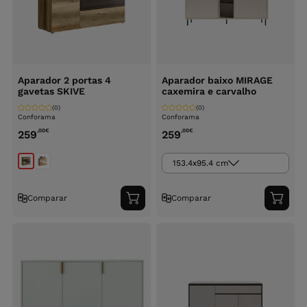
Aparador 2 portas 4
Aparador baixo MIRAGE
gavetas SKIVE
caxemira e carvalho
(0)
(0)
Conforama
Conforama
,00
€
,00
€
259
259
153.4x95.4 cm
Comparar
Comparar
Adicionar
Adici
ao
ao
carrinho
carri