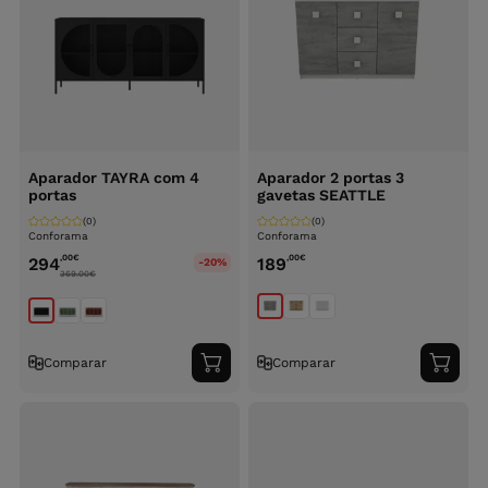
Aparador TAYRA com 4
Aparador 2 portas 3
portas
gavetas SEATTLE
(0)
(0)
Conforama
Conforama
,00
€
,00
€
294
189
-20%
369.00
€
Comparar
Comparar
Adicionar
Adici
ao
ao
carrinho
carri