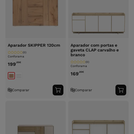
Aparador SKIPPER 120cm
Aparador com portas e
gaveta CLAP carvalho e
(0)
branco
Conforama
(0)
,00
€
199
Conforama
,00
€
169
Comparar
Comparar
Adicionar
Adici
ao
ao
carrinho
carri