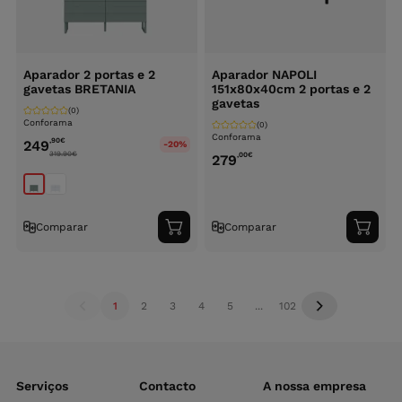
Aparador 2 portas e 2
Aparador NAPOLI
gavetas BRETANIA
151x80x40cm 2 portas e 2
gavetas
(0)
Conforama
(0)
Conforama
,90
€
249
-20%
319.90
€
,00
€
279
Comparar
Comparar
Adicionar
Adici
ao
ao
carrinho
carri
1
2
3
4
5
...
102
Serviços
Contacto
A nossa empresa