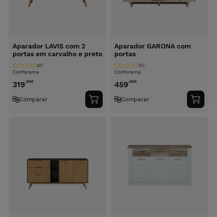
Aparador LAVIS com 2
Aparador GARONA com
portas em carvalho e preto
portas
(0)
(0)
Conforama
Conforama
,00
€
,00
€
319
459
Comparar
Comparar
Adicionar
Adici
ao
ao
carrinho
carri