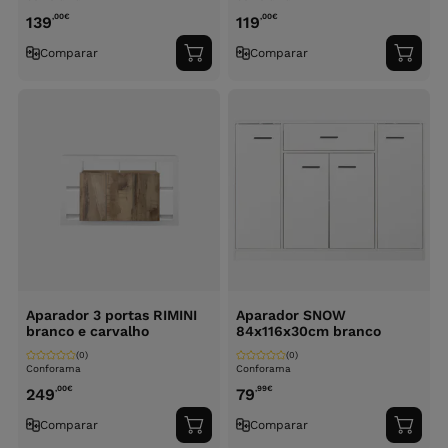
,00
€
,00
€
139
119
Comparar
Comparar
Adicionar
Adici
ao
ao
carrinho
carri
Aparador 3 portas RIMINI
Aparador SNOW
branco e carvalho
84x116x30cm branco
(0)
(0)
Conforama
Conforama
,00
€
,99
€
249
79
Comparar
Comparar
Adicionar
Adici
ao
ao