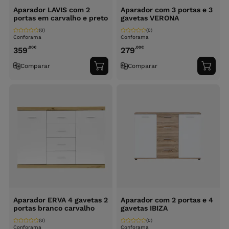
Aparador LAVIS com 2
Aparador com 3 portas e 3
portas em carvalho e preto
gavetas VERONA
(0)
(0)
Conforama
Conforama
,00
€
,00
€
359
279
Comparar
Comparar
Adicionar
Adici
ao
ao
carrinho
carri
Aparador ERVA 4 gavetas 2
Aparador com 2 portas e 4
portas branco carvalho
gavetas IBIZA
(0)
(0)
Conforama
Conforama