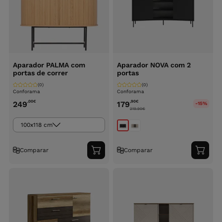
Aparador PALMA com
Aparador NOVA com 2
portas de correr
portas
(0)
(0)
Conforama
Conforama
,00
€
,90
€
249
179
-15%
219.90
€
100x118 cm
Comparar
Comparar
Adicionar
Adici
ao
ao
carrinho
carri