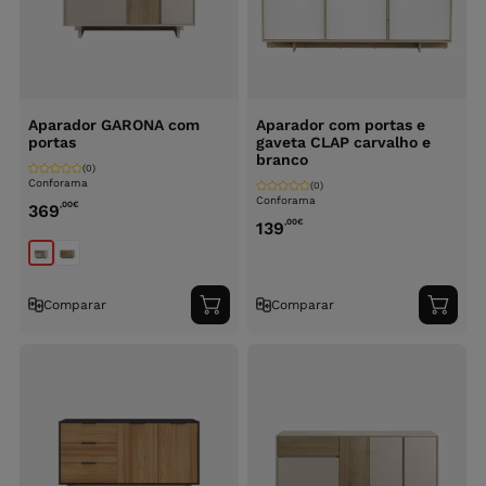
Aparador GARONA com
Aparador com portas e
portas
gaveta CLAP carvalho e
branco
(0)
Conforama
(0)
Conforama
,00
€
369
,00
€
139
Comparar
Comparar
Adicionar
Adici
ao
ao
carrinho
carri