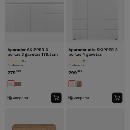
Aparador SKIPPER 3
Aparador alto SKIPPER 3
portas 3 gavetas 178,5cm
portas 4 gavetas
(0)
(0)
Conforama
Conforama
,00
€
,00
€
279
299
Comparar
Comparar
Adicionar
Adici
ao
ao
carrinho
carri