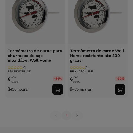
Termômetro de carne para
Termômetro de carne Well
churrasco de aço
Home resistente até 300
inoxidável Well Home
graus
(0)
(0)
BRANDSONLINE
BRANDSONLINE
,60
€
,60
€
6
6
-60%
-30%
16.60
€
9.99
€
Comparar
Comparar
Adicionar
Adici
ao
ao
carrinho
carri
1