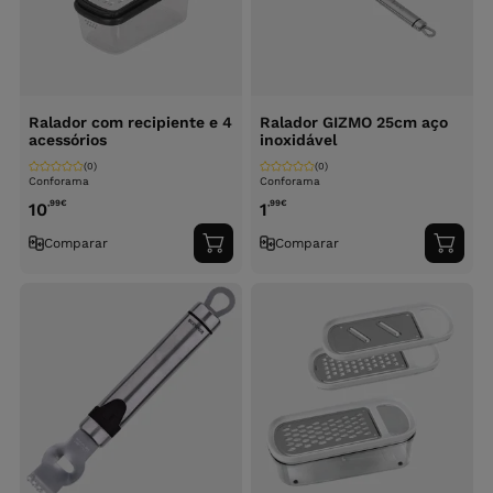
Ralador com recipiente e 4
Ralador GIZMO 25cm aço
acessórios
inoxidável
(0)
(0)
Conforama
Conforama
,99
€
,99
€
10
1
Comparar
Comparar
Adicionar
Adici
ao
ao
carrinho
carri