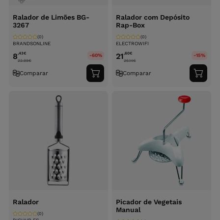
Ralador de Limões BG-
Ralador com Depósito
3267
Rap-Box
(0)
(0)
BRANDSONLINE
ELECTROWIFI
,43
€
,60
€
8
21
-60%
-15%
22.99
€
26.14
€
Comparar
Comparar
Adicionar
Adici
ao
ao
carrinho
carri
Ralador
Picador de Vegetais
Manual
(0)