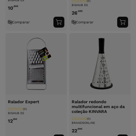
BIGHUB ES
(0)
BIGHUB ES
,88
€
10
,08
€
26
Comparar
Comparar
Adicionar
Adici
ao
ao
carrinho
carri
Ralador Expert
Ralador redondo
multifuncional em aço da
(0)
coleção KINVARA
BIGHUB ES
(0)
,10
€
12
BRANDSONLINE
,99
€
22