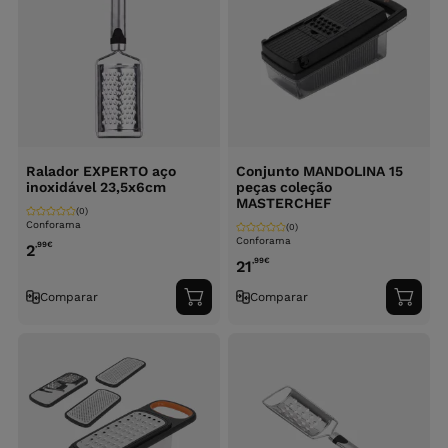
Ralador EXPERTO aço
Conjunto MANDOLINA 15
inoxidável 23,5x6cm
peças coleção
MASTERCHEF
(0)
Conforama
(0)
Conforama
,99
€
2
,99
€
21
Comparar
Comparar
Adicionar
Adici
ao
ao
carrinho
carri