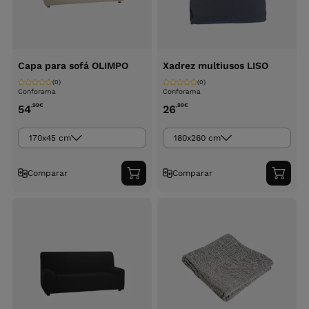
Capa para sofá OLIMPO
Xadrez multiusos LISO
(0)
(0)
Conforama
Conforama
,99
€
,99
€
54
26
170x45 cm
180x260 cm
Comparar
Comparar
Adicionar
Adici
ao
ao
carrinho
carri