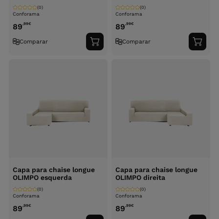
(0)
(0)
Conforama
Conforama
,99
€
,99
€
89
89
Comparar
Comparar
Adicionar
Adici
ao
ao
carrinho
carri
Capa para chaise longue
Capa para chaise longue
OLIMPO esquerda
OLIMPO direita
(0)
(0)
Conforama
Conforama
,99
€
,99
€
89
89