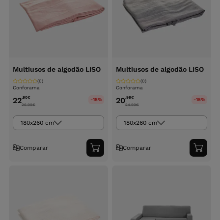
Multiusos de algodão LISO
Multiusos de algodão LISO
(0)
(0)
Conforama
Conforama
,90
€
,99
€
22
20
-15%
-15%
26.99
€
24.99
€
180x260 cm
180x260 cm
Comparar
Comparar
Adicionar
Adici
ao
ao
carrinho
carri