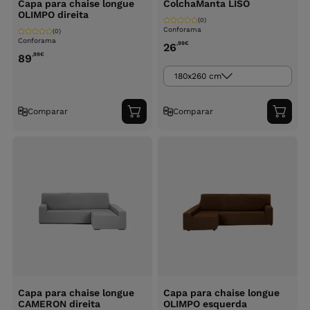
Capa para chaise longue
ColchaManta LISO
OLIMPO direita
(0)
Conforama
(0)
Conforama
,99
€
26
,99
€
89
180x260 cm
Comparar
Comparar
Adicionar
Adici
ao
ao
carrinho
carri
Capa para chaise longue
Capa para chaise longue
CAMERON direita
OLIMPO esquerda