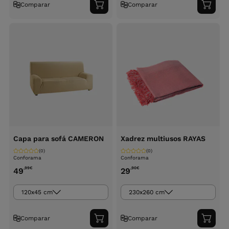
Comparar
Comparar
Adicionar
Adici
ao
ao
carrinho
carri
Capa para sofá CAMERON
Xadrez multiusos RAYAS
(0)
(0)
Conforama
Conforama
,99
€
,90
€
49
29
120x45 cm
230x260 cm
Comparar
Comparar
Adicionar
Adici