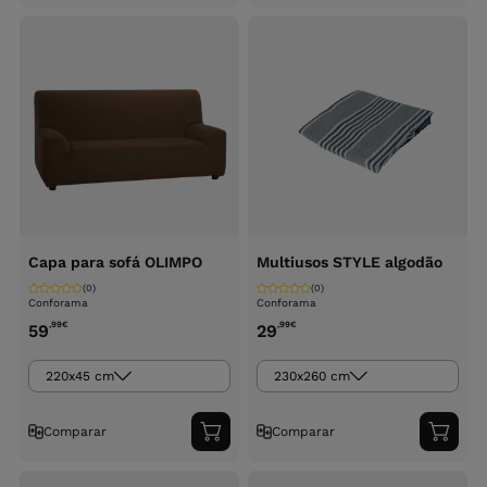
ao
ao
carrinho
carri
Capa para sofá OLIMPO
Multiusos STYLE algodão
(0)
(0)
Conforama
Conforama
,99
€
,99
€
59
29
220x45 cm
230x260 cm
Comparar
Comparar
Adicionar
Adici
ao
ao
carrinho
carri