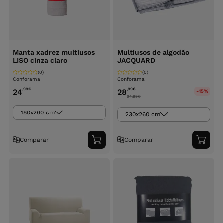
Manta xadrez multiusos
Multiusos de algodão
LISO cinza claro
JACQUARD
(0)
(0)
Conforama
Conforama
,99
€
,99
€
24
28
-15%
34.99
€
180x260 cm
230x260 cm
Comparar
Comparar
Adicionar
Adici
ao
ao
carrinho
carri