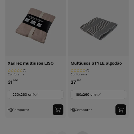
Xadrez multiusos LISO
Multiusos STYLE algodão
(0)
(0)
Conforama
Conforama
,99
€
,99
€
31
27
230x260 cm
180x260 cm
Comparar
Comparar
Adicionar
Adici
ao
ao
carrinho
carri