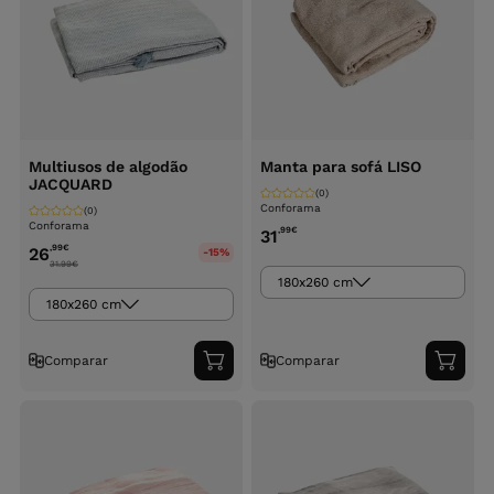
Multiusos de algodão
Manta para sofá LISO
JACQUARD
(0)
Conforama
(0)
Conforama
,99
€
31
,99
€
26
-15%
31.99
€
180x260 cm
180x260 cm
Comparar
Comparar
Adicionar
Adici
ao
ao
carrinho
carri