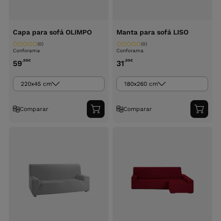
Capa para sofá OLIMPO
Manta para sofá LISO
(0)
(0)
Conforama
Conforama
,99
€
,99
€
59
31
220x45 cm
180x260 cm
Comparar
Comparar
Adicionar
Adici
ao
ao
carrinho
carri