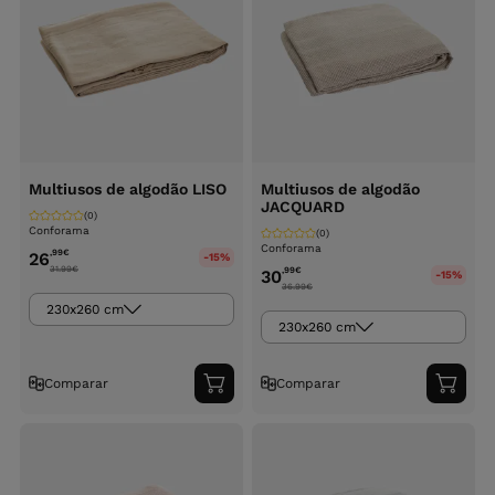
Multiusos de algodão LISO
Multiusos de algodão
JACQUARD
(0)
Conforama
(0)
Conforama
,99
€
26
-15%
31.99
€
,99
€
30
-15%
36.99
€
230x260 cm
230x260 cm
Comparar
Comparar
Adicionar
Adici
ao
ao
carrinho
carri