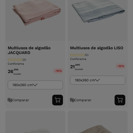
Multiusos de algodão
Multiusos de algodão LISO
JACQUARD
(0)
Conforama
(0)
Conforama
,99
€
21
-15%
26.99
€
,99
€
26
-15%
31.99
€
180x260 cm
180x260 cm
Comparar
Comparar
Adicionar
Adici
ao
ao
carrinho
carri