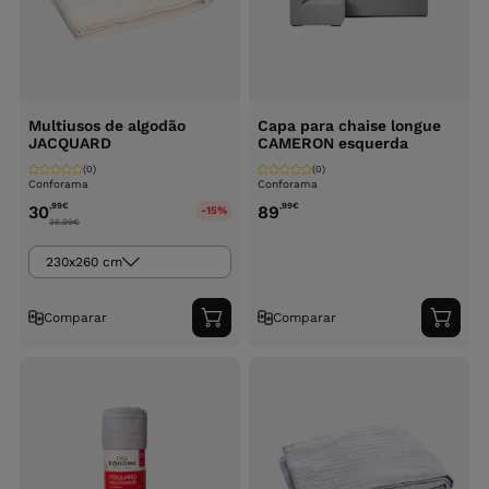
Multiusos de algodão
Capa para chaise longue
JACQUARD
CAMERON esquerda
(0)
(0)
Conforama
Conforama
,99
€
,99
€
30
89
-15%
36.99
€
230x260 cm
Comparar
Comparar
Adicionar
Adici
ao
ao
carrinho
carri