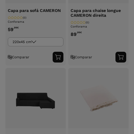
Capa para sofá CAMERON
Capa para chaise longue
CAMERON direita
(0)
Conforama
(0)
Conforama
,99
€
59
,99
€
89
220x45 cm
Comparar
Comparar
Adicionar
Adici
ao
ao
carrinho
carri