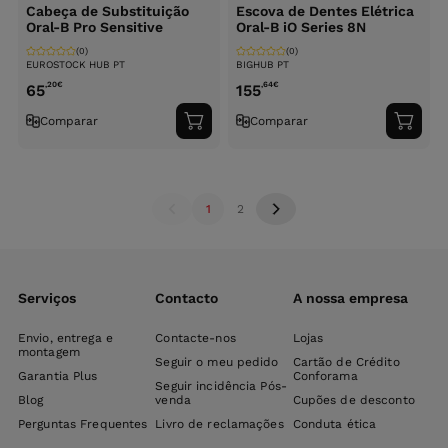
Cabeça de Substituição
Escova de Dentes Elétrica
Oral-B Pro Sensitive
Oral-B iO Series 8N
(0)
(0)
EUROSTOCK HUB PT
BIGHUB PT
,20
€
,64
€
65
155
Comparar
Comparar
Adicionar
Adici
ao
ao
carrinho
carri
1
2
Serviços
Contacto
A nossa empresa
Envio, entrega e
Contacte-nos
Lojas
montagem
Seguir o meu pedido
Cartão de Crédito
Garantia Plus
Conforama
Seguir incidência Pós-
Blog
venda
Cupões de desconto
Perguntas Frequentes
Livro de reclamações
Conduta ética