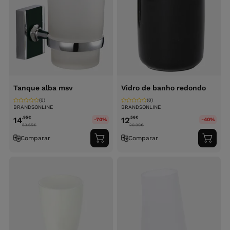
Tanque alba msv
Vidro de banho redondo
(0)
(0)
BRANDSONLINE
BRANDSONLINE
,95
€
,56
€
14
12
-70%
-40%
53.65
€
20.99
€
Comparar
Comparar
Adicionar
Adici
ao
ao
carrinho
carri