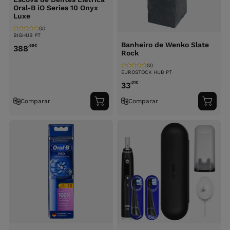
Oral-B iO Series 10 Onyx
Luxe
(0)
BIGHUB PT
Banheiro de Wenko Slate
,69
€
388
Rock
(0)
EUROSTOCK HUB PT
,01
€
33
Comparar
Comparar
Adicionar
Adici
ao
ao
carrinho
carri