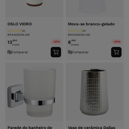
OSLO VIDRO
Mova-se branco-gelado
(0)
(0)
BRANDSONLINE
BRANDSONLINE
,95
€
,45
€
13
8
-35%
-55%
21.99
€
20.99
€
Comparar
Comparar
Adicionar
Adici
ao
ao
carrinho
carri
Parede do banheiro de
Vaso de cerâmica Dallas