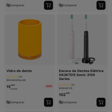
Comparar
Comparar
Adicionar
Adici
ao
ao
carrinho
carri
Vidro de dente
Escova de Dentes Elétrica
HX367515 Sonic 3100
(0)
Series
BRANDSONLINE
(0)
,95
€
15
-50%
BIGHUB ES
32.99
€
,99
€
102
Comparar
Comparar
Adicionar
Adici
ao
ao
carrinho
carri