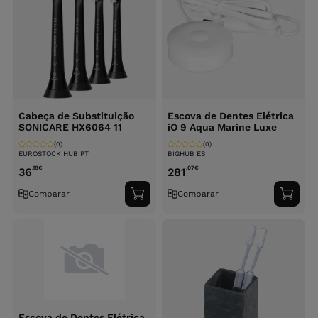
Cabeça de Substituição
Escova de Dentes Elétrica
SONICARE HX6064 11
iO 9 Aqua Marine Luxe
(0)
(0)
EUROSTOCK HUB PT
BIGHUB ES
,18
€
,07
€
36
281
Comparar
Comparar
Adicionar
Adici
ao
ao
carrinho
carri
Escova de Dentes Elétrica