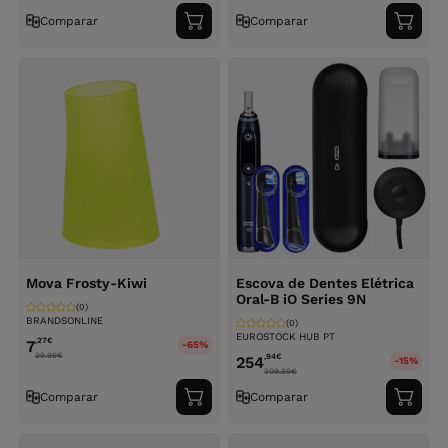
Comparar
Comparar
Adicionar
Adici
ao
ao
carrinho
carri
Mova Frosty-Kiwi
Escova de Dentes Elétrica
Oral-B iO Series 9N
(0)
BRANDSONLINE
(0)
EUROSTOCK HUB PT
,27
€
7
-65%
20.99
€
,94
€
254
-15%
309.99
€
Comparar
Comparar
Adicionar
Adici
ao
ao
carrinho
carri