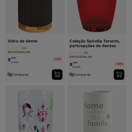
Vidro de dente
Coleção Spirella Toronto,
portcepções de dentes
(0)
BRANDSONLINE
(0)
BRANDSONLINE
,00
€
9
-70%
32.99
€
,76
€
8
-60%
22.99
€
Comparar
Comparar
Adicionar
Adici
ao
ao
carrinho
carri