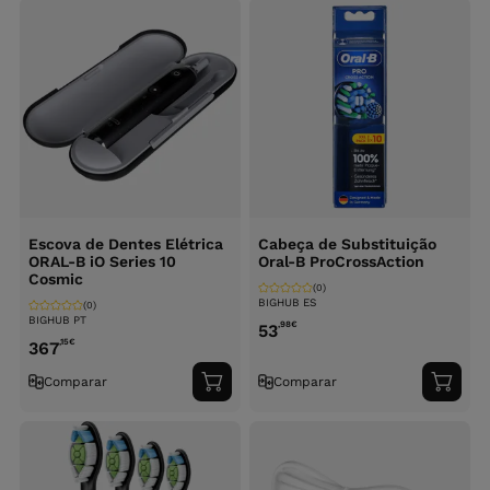
Escova de Dentes Elétrica
Cabeça de Substituição
ORAL-B iO Series 10
Oral-B ProCrossAction
Cosmic
(0)
BIGHUB ES
(0)
BIGHUB PT
,98
€
53
,15
€
367
Comparar
Comparar
Adicionar
Adici
ao
ao
carrinho
carri