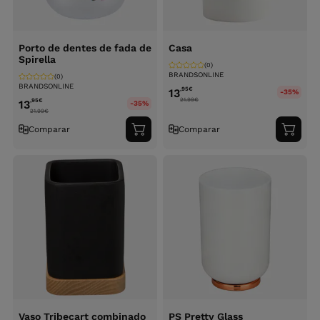
Porto de dentes de fada de
Casa
Spirella
(0)
BRANDSONLINE
(0)
BRANDSONLINE
,95
€
13
-35%
21.99
€
,95
€
13
-35%
21.99
€
Comparar
Comparar
Adicionar
Adici
ao
ao
carrinho
carri
Vaso Tribecart combinado
PS Pretty Glass