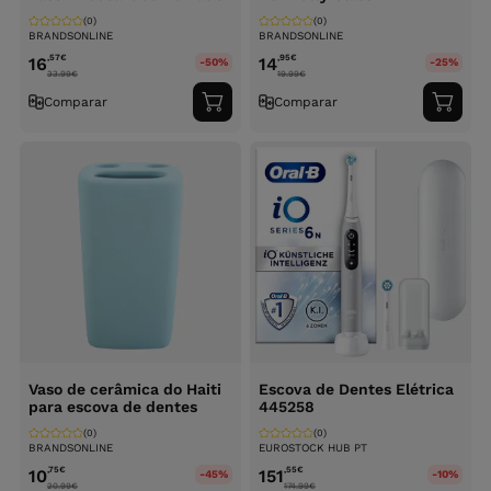
(0)
(0)
BRANDSONLINE
BRANDSONLINE
,57
€
,95
€
16
14
-50%
-25%
33.99
€
19.99
€
Comparar
Comparar
Adicionar
Adici
ao
ao
carrinho
carri
Vaso de cerâmica do Haiti
Escova de Dentes Elétrica
para escova de dentes
445258
(0)
(0)
BRANDSONLINE
EUROSTOCK HUB PT
,75
€
,55
€
10
151
-45%
-10%
20.99
€
174.99
€