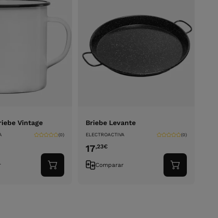
riebe Vintage
Briebe Levante
A
ELECTROACTIVA
(0)
(0)
17
,23
€
r
Comparar
Adicionar
Adicionar
ao
ao
carrinho
carrinho