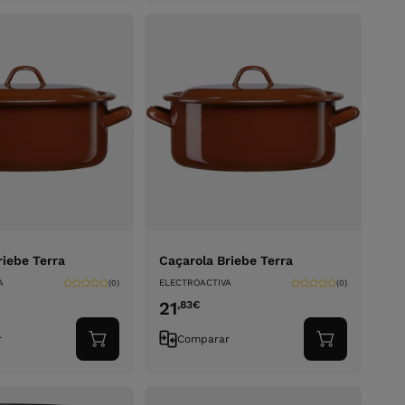
carrinho
carrinho
riebe Terra
Caçarola Briebe Terra
A
ELECTROACTIVA
(0)
(0)
21
,83
€
r
Comparar
Adicionar
Adicionar
ao
ao
carrinho
carrinho