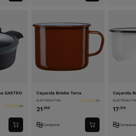
ao
ao
carrinho
carrinho
pa GASTRO
Caçarola Briebe Terra
Caçarola B
ELECTROACTIVA
ELECTROACTIV
(0)
(0)
21
17
,36
€
,31
€
Comparar
Compara
Adicionar
Adicionar
ao
ao