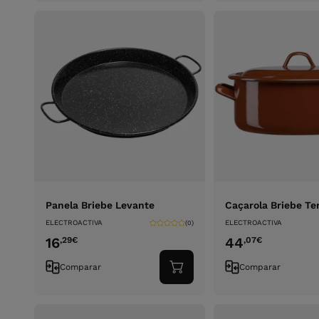
carrinho
Panela Briebe Levante
Caçarola Briebe Te
ELECTROACTIVA
ELECTROACTIVA
(0)
16
44
,29
€
,07
€
Comparar
Comparar
Adicionar
ao
carrinho