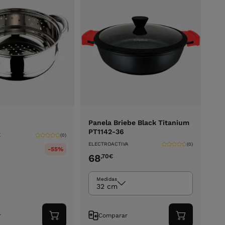
Panela Briebe Black Titanium
PT1142-36
E
(0)
ELECTROACTIVA
(0)
-55%
68
,70
€
Medidas
32 cm
r
Comparar
Adicionar
Adicionar