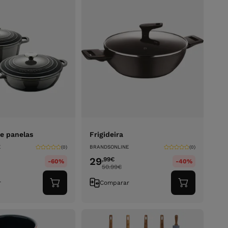
e panelas
Frigideira
E
BRANDSONLINE
(0)
(0)
29
,99
€
-60%
-40%
50.99
€
r
Comparar
Adicionar
Adicionar
ao
ao
carrinho
carrinho