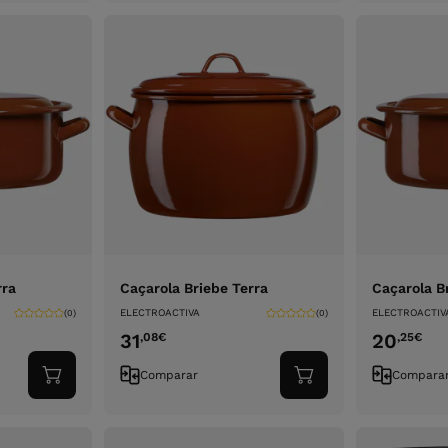
carrinho
carrinho
rra
Caçarola Briebe Terra
Caçarola B
ELECTROACTIVA
ELECTROACTIV
(0)
(0)
31
20
,08
€
,25
€
Comparar
Compara
Adicionar
Adicionar
ao
ao
carrinho
carrinho