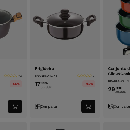
Frigideira
Conjunto d
Click&Cook
BRANDSONLINE
(0)
(0)
BRANDSONLIN
17
,99
€
-65%
-45%
33.99
€
29
,99
€
79.99
€
Comparar
Compara
Adicionar
Adicionar
ao
ao
carrinho
carrinho