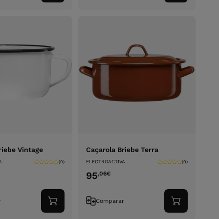
ao
ao
carrinho
carrinho
riebe Vintage
Caçarola Briebe Terra
A
ELECTROACTIVA
(0)
(0)
95
,06
€
r
Comparar
Adicionar
Adicionar
ao
ao