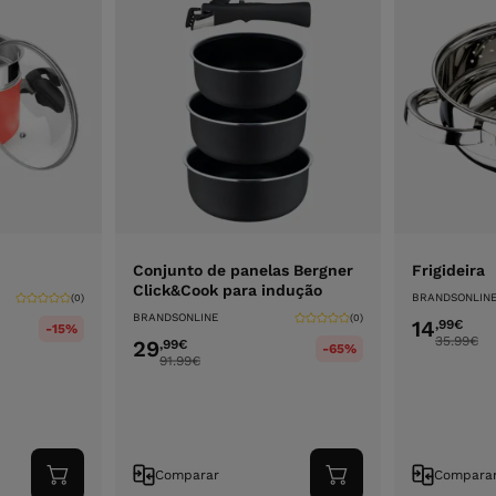
Conjunto de panelas Bergner
Frigideira
Click&Cook para indução
BRANDSONLIN
(0)
BRANDSONLINE
(0)
14
,99
€
-15%
35.99
€
29
,99
€
-65%
91.99
€
Comparar
Compara
Adicionar
Adicionar