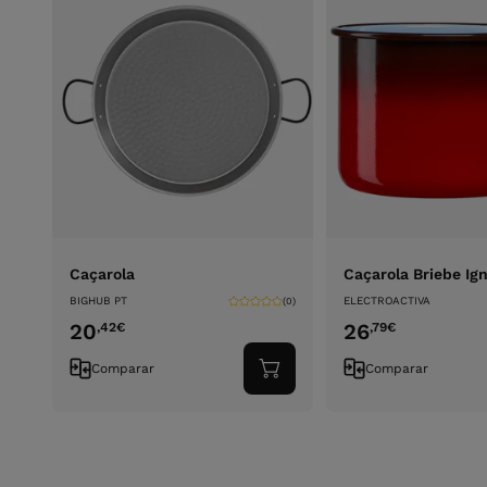
Caçarola
Caçarola Briebe Ig
BIGHUB PT
ELECTROACTIVA
(0)
20
26
,42
€
,79
€
Comparar
Comparar
Adicionar
ao
carrinho