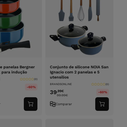
e panelas Bergner
Conjunto de silicone NOIA San
 para indução
Ignacio com 2 panelas e 5
utensílios
E
(0)
BRANDSONLINE
(0)
-60%
39
,99
€
-60%
99.99
€
r
Comparar
Adicionar
Adicionar
ao
ao
carrinho
carrinho