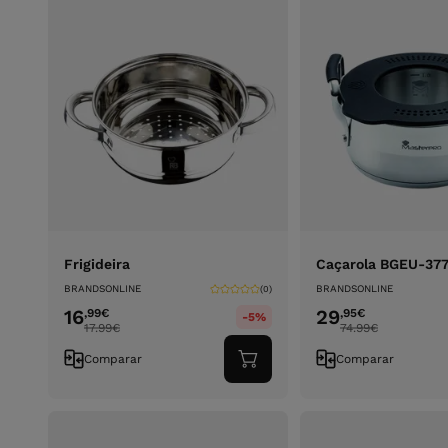
Frigideira
Caçarola BGEU-37
BRANDSONLINE
BRANDSONLINE
(0)
16
29
,99
€
,95
€
-5%
17.99
€
74.99
€
Comparar
Comparar
Adicionar
ao
carrinho