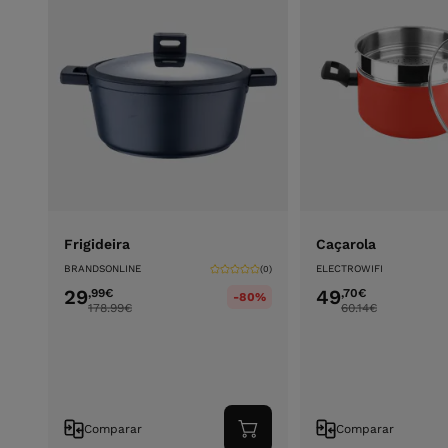
Frigideira
Caçarola
BRANDSONLINE
ELECTROWIFI
(0)
29
49
,99
€
,70
€
-80%
178.99
€
60.14
€
Comparar
Comparar
Adicionar