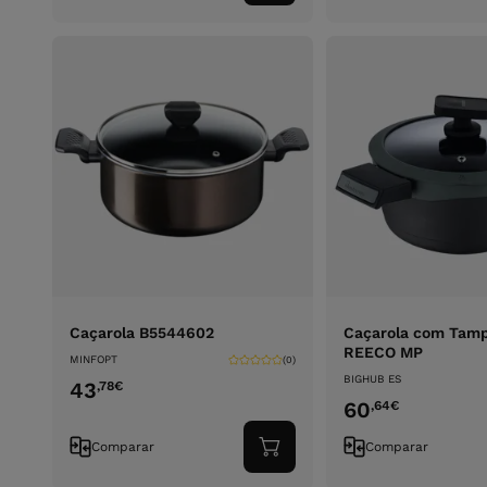
ao
carrinho
Caçarola B5544602
Caçarola com Tam
REECO MP
MINFOPT
(0)
BIGHUB ES
43
,78
€
60
,64
€
Comparar
Comparar
Adicionar
ao