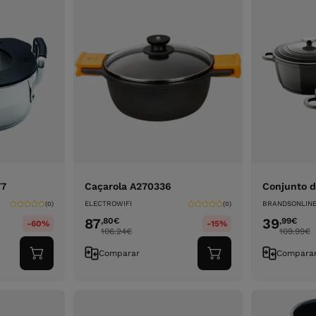
77
Caçarola A270336
Conjunto d
ELECTROWIFI
BRANDSONLIN
(0)
(0)
87
39
,80
€
,99
€
-60%
-15%
106.24
€
109.99
€
Comparar
Compara
Adicionar
Adicionar
ao
ao
carrinho
carrinho