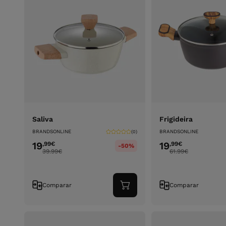
Saliva
Frigideira
BRANDSONLINE
BRANDSONLINE
(0)
19
19
,99
€
,99
€
-50%
39.99
€
61.99
€
Comparar
Comparar
Adicionar
ao
carrinho