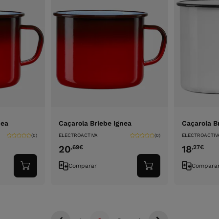
nea
Caçarola Briebe Ignea
Caçarola B
ELECTROACTIVA
ELECTROACTIV
(0)
(0)
20
18
,69
€
,27
€
Comparar
Compara
Adicionar
Adicionar
ao
ao
carrinho
carrinho