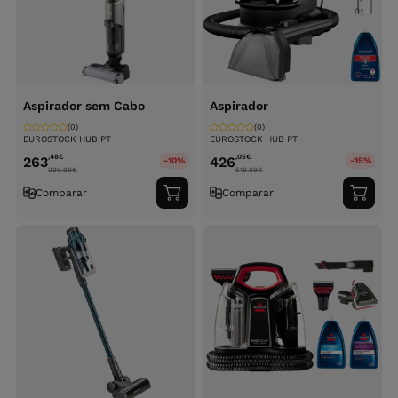
Aspirador sem Cabo
Aspirador
(0)
(0)
EUROSTOCK HUB PT
EUROSTOCK HUB PT
,48
€
,05
€
263
426
-10%
-15%
299.99
€
519.99
€
Comparar
Comparar
Adicionar
Adici
ao
ao
carrinho
carri