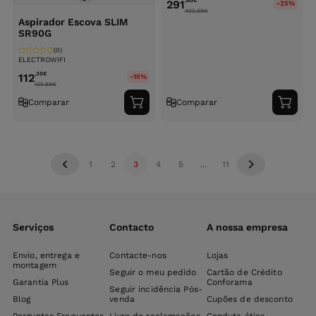
,60
€
291
-25%
402.99
€
Aspirador Escova SLIM
SR90G
(0)
ELECTROWIFI
,30
€
112
-15%
135.88
€
Comparar
Comparar
Adicionar
Adici
ao
ao
carrinho
carri
1
2
3
4
5
...
11
Serviços
Contacto
A nossa empresa
Envio, entrega e
Contacte-nos
Lojas
montagem
Seguir o meu pedido
Cartão de Crédito
Garantia Plus
Conforama
Seguir incidência Pós-
Blog
venda
Cupões de desconto