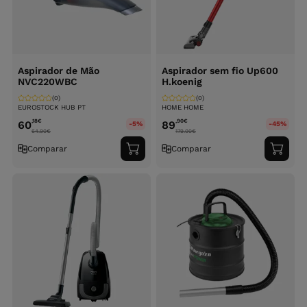
Aspirador de Mão
Aspirador sem fio Up600
NVC220WBC
H.koenig
(0)
(0)
EUROSTOCK HUB PT
HOME HOME
,18
€
,90
€
60
89
-5%
-45%
64.90
€
179.00
€
Comparar
Comparar
Adicionar
Adici
ao
ao
carrinho
carri