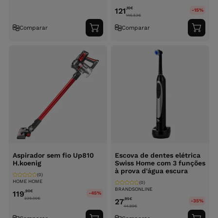
,10
€
121
-15%
146.53
€
Comparar
Comparar
Adicionar
Adici
ao
ao
carrinho
carri
Aspirador sem fio Up810
Escova de dentes elétrica
H.koenig
Swiss Home com 3 funções
à prova d'água escura
(0)
HOME HOME
(0)
BRANDSONLINE
,90
€
119
-45%
239.00
€
,95
€
27
-35%
44.99
€