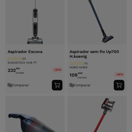
Aspirador Escova
Aspirador sem fio Up700
H.koenig
(0)
EUROSTOCK HUB PT
(0)
HOME HOME
,18
€
232
-25%
311.99
€
,90
€
109
-45%
219.00
€
Comparar
Comparar
Adicionar
Adici
ao
ao
carrinho
carri