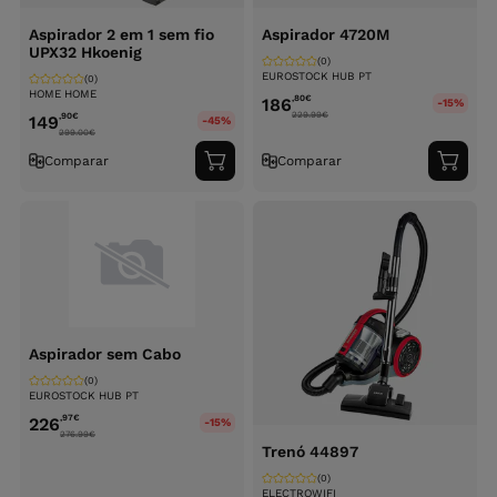
Aspirador 2 em 1 sem fio
Aspirador 4720M
UPX32 Hkoenig
(0)
EUROSTOCK HUB PT
(0)
HOME HOME
,80
€
186
-15%
229.99
€
,90
€
149
-45%
299.00
€
Comparar
Comparar
Adicionar
Adici
ao
ao
carrinho
carri
Aspirador sem Cabo
(0)
EUROSTOCK HUB PT
,97
€
226
-15%
276.99
€
Trenó 44897
(0)
ELECTROWIFI