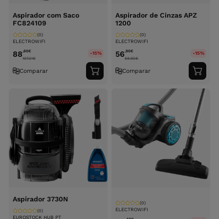
Aspirador com Saco
Aspirador de Cinzas APZ
FC824109
1200
(0)
(0)
ELECTROWIFI
ELECTROWIFI
,60
€
,90
€
88
56
-15%
-15%
107.21
€
68.85
€
Comparar
Comparar
Adicionar
Adici
ao
ao
carrinho
carri
Aspirador 3730N
(0)
ELECTROWIFI
(0)
EUROSTOCK HUB PT