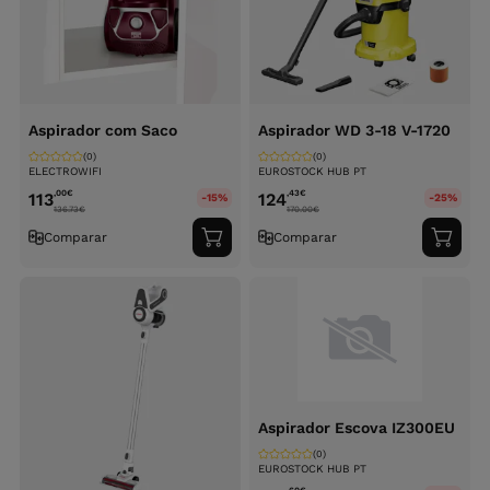
Aspirador com Saco
Aspirador WD 3-18 V-1720
(0)
(0)
ELECTROWIFI
EUROSTOCK HUB PT
,00
€
,43
€
113
124
-15%
-25%
136.73
€
170.00
€
Comparar
Comparar
Adicionar
Adici
ao
ao
carrinho
carri
Aspirador Escova IZ300EU
(0)
EUROSTOCK HUB PT