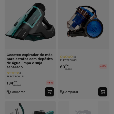
Cecotec Aspirador de mão
(0)
para estofos com depósito
ELECTROWIFI
de água limpa e suja
,10
€
63
separado
-15%
76.35
€
(0)
ELECTROWIFI
,20
€
134
-15%
162.38
€
Comparar
Comparar
Adicionar
Adici
ao
ao
carrinho
carri