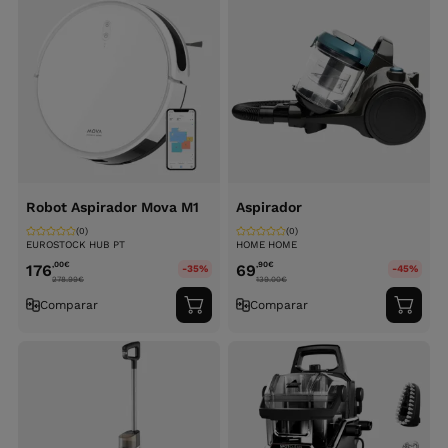
Robot Aspirador Mova M1
Aspirador
(0)
(0)
EUROSTOCK HUB PT
HOME HOME
,00
€
,90
€
176
69
-35%
-45%
278.99
€
139.00
€
Comparar
Comparar
Adicionar
Adici
ao
ao
carrinho
carri