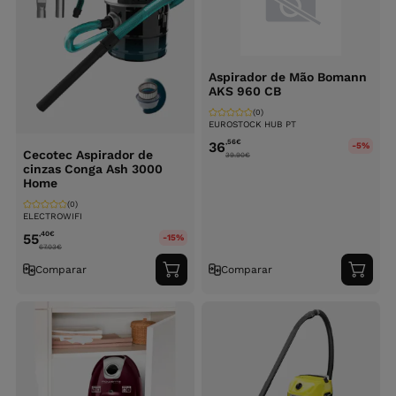
Aspirador de Mão Bomann
AKS 960 CB
(0)
EUROSTOCK HUB PT
,56
€
36
-5%
Cecotec Aspirador de
39.90
€
cinzas Conga Ash 3000
Home
(0)
ELECTROWIFI
,40
€
55
-15%
67.03
€
Comparar
Comparar
Adicionar
Adici
ao
ao
carrinho
carri