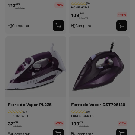
(0)
,70
€
123
-15%
HOME HOME
149.68
€
,90
€
109
-45%
219.00
€
Comparar
Comparar
Adicionar
Adici
ao
ao
carrinho
carri
Ferro de Vapor PL225
Ferro de Vapor DST705130
(0)
(0)
ELECTROWIFI
EUROSTOCK HUB PT
,20
€
,11
€
32
100
-15%
-15%
38.96
€
124.99
€
Comparar
Comparar