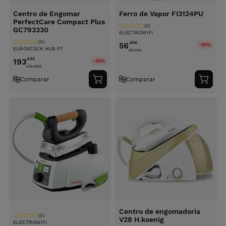
Centro de Engomar
Ferro de Vapor FI3124PU
PerfectCare Compact Plus
(0)
GC793330
ELECTROWIFI
(0)
,80
€
56
-15%
EUROSTOCK HUB PT
68.73
€
,63
€
193
-10%
215.99
€
Comparar
Comparar
Adicionar
Adici
ao
ao
carrinho
carri
Centro de engomadoria
(0)
V28 H.koenig
ELECTROWIFI