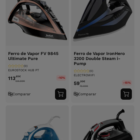
Ferro de Vapor FV 9845
Ferro de Vapor IronHero
Ultimate Pure
3200 Double Steam i-
Pump
(0)
EUROSTOCK HUB PT
(0)
ELECTROWIFI
,65
€
113
-10%
126.99
€
,50
€
59
-15%
72.00
€
Comparar
Comparar
Adicionar
Adici
ao
ao
carrinho
carri