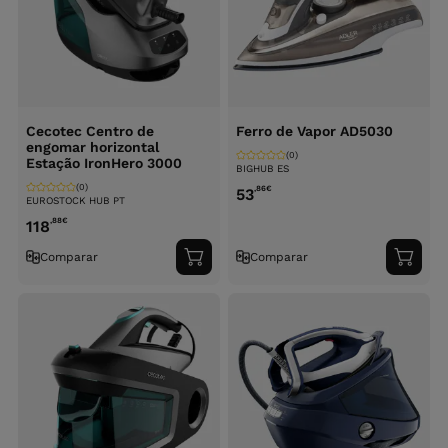
Cecotec Centro de
Ferro de Vapor AD5030
engomar horizontal
(0)
Estação IronHero 3000
BIGHUB ES
(0)
,86
€
53
EUROSTOCK HUB PT
,88
€
118
Comparar
Comparar
Adicionar
Adici
ao
ao
carrinho
carri