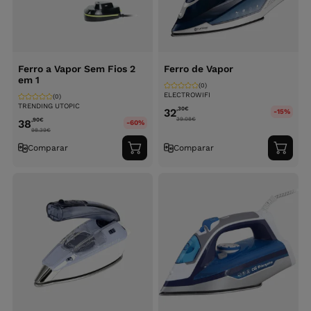
Ferro a Vapor Sem Fios 2
Ferro de Vapor
em 1
(0)
ELECTROWIFI
(0)
TRENDING UTOPIC
,30
€
32
-15%
39.08
€
,90
€
38
-60%
98.39
€
Comparar
Comparar
Adicionar
Adici
ao
ao
carrinho
carri