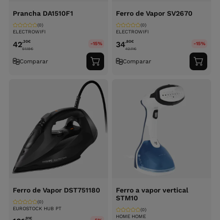
Prancha DA1510F1
Ferro de Vapor SV2670
(0)
(0)
ELECTROWIFI
ELECTROWIFI
,30
€
,80
€
42
34
-15%
-15%
51.18
€
42.11
€
Comparar
Comparar
Adicionar
Adici
ao
ao
carrinho
carri
Ferro de Vapor DST751180
Ferro a vapor vertical
STM10
(0)
EUROSTOCK HUB PT
(0)
HOME HOME
,91
€