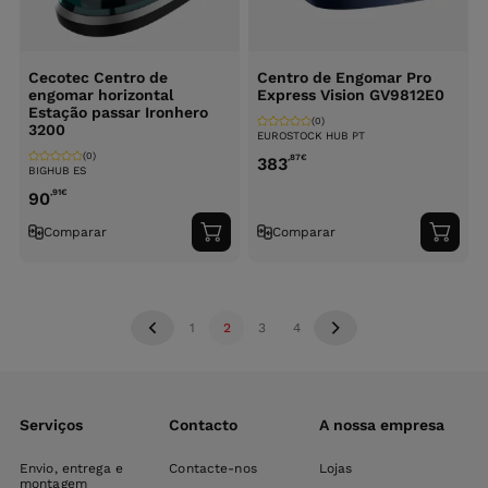
Cecotec Centro de
Centro de Engomar Pro
engomar horizontal
Express Vision GV9812E0
Estação passar Ironhero
(0)
3200
EUROSTOCK HUB PT
(0)
,87
€
383
BIGHUB ES
,91
€
90
Comparar
Comparar
Adicionar
Adici
ao
ao
carrinho
carri
1
2
3
4
Serviços
Contacto
A nossa empresa
Envio, entrega e
Contacte-nos
Lojas
montagem