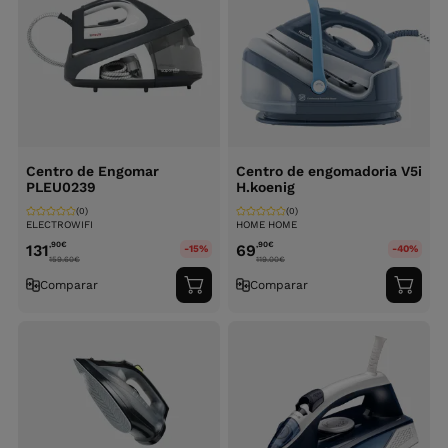
Centro de Engomar
Centro de engomadoria V5i
PLEU0239
H.koenig
(0)
(0)
ELECTROWIFI
HOME HOME
,90
€
,90
€
131
69
-15%
-40%
159.60
€
119.00
€
Comparar
Comparar
Adicionar
Adici
ao
ao
carrinho
carri