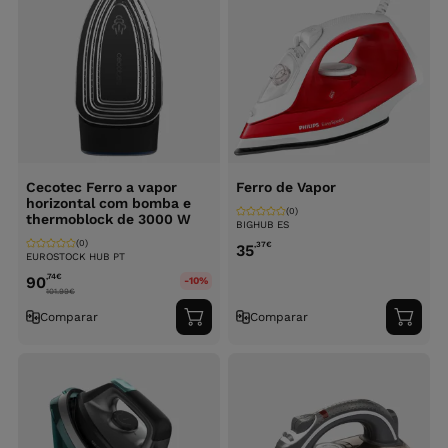
Cecotec Ferro a vapor
Ferro de Vapor
horizontal com bomba e
(0)
thermoblock de 3000 W
BIGHUB ES
(0)
,37
€
35
EUROSTOCK HUB PT
,74
€
90
-10%
101.99
€
Comparar
Comparar
Adicionar
Adici
ao
ao
carrinho
carri