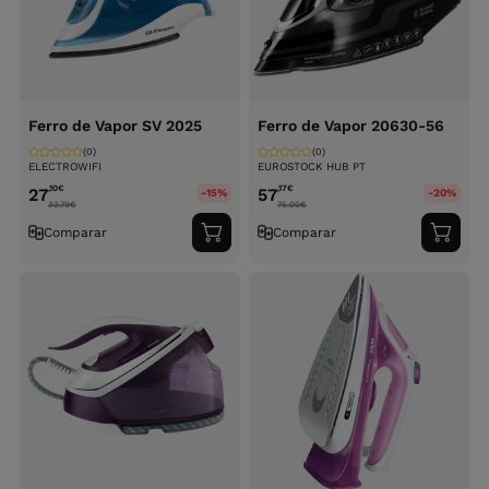
Ferro de Vapor SV 2025
Ferro de Vapor 20630-56
(0)
(0)
ELECTROWIFI
EUROSTOCK HUB PT
,10
€
,17
€
27
57
-15%
-20%
32.79
€
75.00
€
Comparar
Comparar
Adicionar
Adici
ao
ao
carrinho
carri