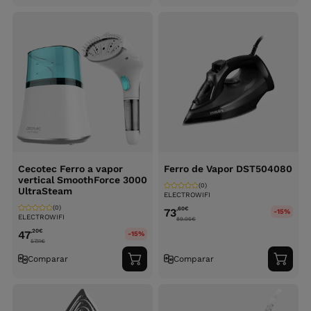
ao
ao
carrinho
carri
Cecotec Ferro a vapor
Ferro de Vapor DST504080
vertical SmoothForce 3000
(0)
UltraSteam
ELECTROWIFI
(0)
,60
€
73
-15%
ELECTROWIFI
89.06
€
,20
€
47
-15%
57.11
€
Comparar
Comparar
Adicionar
Adici
ao
ao
carrinho
carri