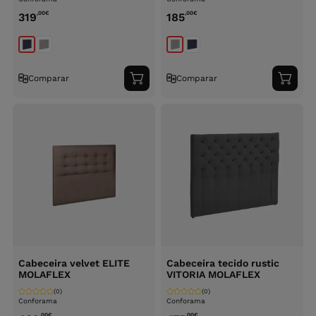
,00
€
,00
€
319
185
Comparar
Comparar
Adicionar
Adici
ao
ao
carrinho
carri
Cabeceira velvet ELITE
Cabeceira tecido rustic
MOLAFLEX
VITORIA MOLAFLEX
(0)
(0)
Conforama
Conforama
,00
€
,00
€