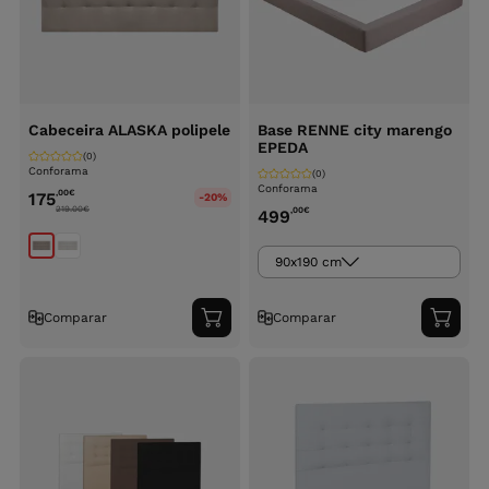
Cabeceira ALASKA polipele
Base RENNE city marengo
EPEDA
(0)
Conforama
(0)
Conforama
,00
€
175
-20%
219.00
€
,00
€
499
90x190 cm
Comparar
Comparar
Adicionar
Adici
ao
ao
carrinho
carri