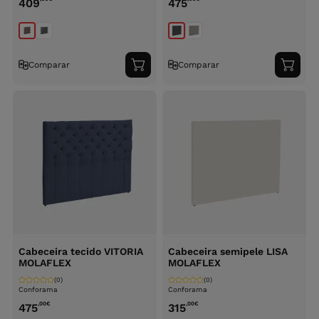
409
475
Comparar
Comparar
Adicionar
Adici
ao
ao
carrinho
carri
Cabeceira tecido VITORIA
Cabeceira semipele LISA
MOLAFLEX
MOLAFLEX
(0)
(0)
Conforama
Conforama
,00
€
,00
€
475
315