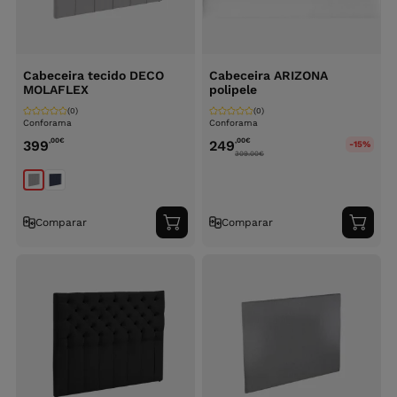
Cabeceira tecido DECO
Cabeceira ARIZONA
MOLAFLEX
polipele
(0)
(0)
Conforama
Conforama
,00
€
,00
€
399
249
-15%
309.00
€
Comparar
Comparar
Adicionar
Adici
ao
ao
carrinho
carri