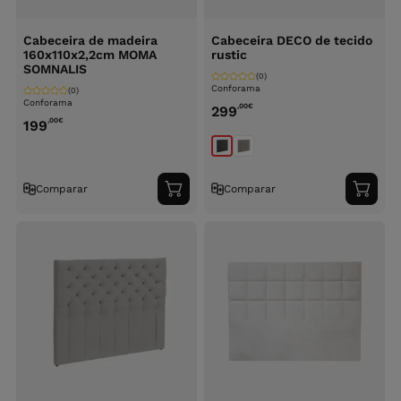
Cabeceira de madeira
Cabeceira DECO de tecido
160x110x2,2cm MOMA
rustic
SOMNALIS
(0)
Conforama
(0)
Conforama
,00
€
299
,00
€
199
Comparar
Comparar
Adicionar
Adici
ao
ao
carrinho
carri