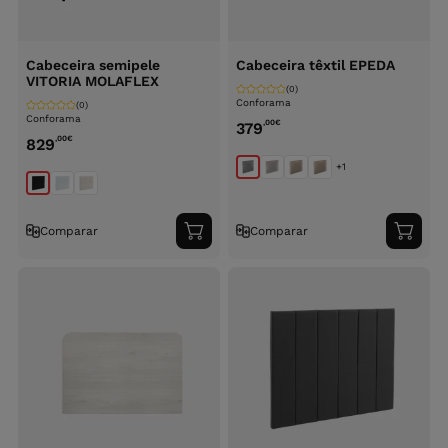
Cabeceira semipele
Cabeceira têxtil EPEDA
VITORIA MOLAFLEX
(0)
Conforama
(0)
Conforama
,00
€
379
,00
€
829
+1
Comparar
Comparar
Adicionar
Adici
ao
ao
carrinho
carri