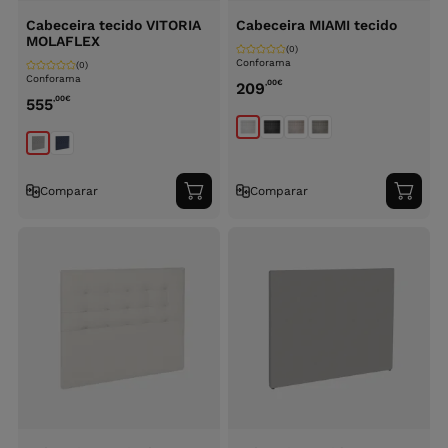
Cabeceira tecido VITORIA
Cabeceira MIAMI tecido
MOLAFLEX
(0)
Conforama
(0)
Conforama
,00
€
209
,00
€
555
Comparar
Comparar
Adicionar
Adici
ao
ao
carrinho
carri