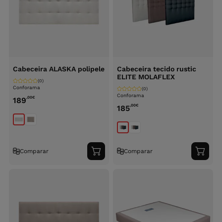
Cabeceira ALASKA polipele
Cabeceira tecido rustic
ELITE MOLAFLEX
(0)
Conforama
(0)
Conforama
,00
€
189
,00
€
185
Comparar
Comparar
Adicionar
Adici
ao
ao
carrinho
carri