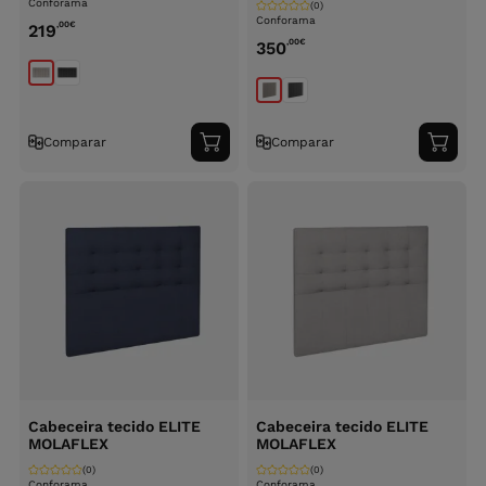
Conforama
(0)
Conforama
,00
€
219
,00
€
350
Comparar
Comparar
Adicionar
Adici
ao
ao
carrinho
carri
Cabeceira tecido ELITE
Cabeceira tecido ELITE
MOLAFLEX
MOLAFLEX
(0)
(0)
Conforama
Conforama