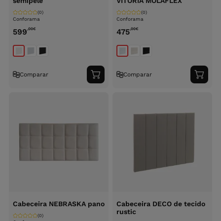
semipele
VITORIA MOLAFLEX
(0)
(0)
Conforama
Conforama
,00
€
,00
€
599
475
Comparar
Comparar
Adicionar
Adici
ao
ao
carrinho
carri
Cabeceira NEBRASKA pano
Cabeceira DECO de tecido
rustic
(0)