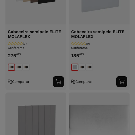
Cabeceira semipele ELITE
Cabeceira semipele ELITE
MOLAFLEX
MOLAFLEX
(0)
(0)
Conforama
Conforama
,00
€
,00
€
275
185
Comparar
Comparar
Adicionar
Adici
ao
ao
carrinho
carri