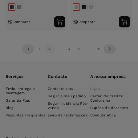
Comparar
Comparar
Adicionar
Adici
ao
ao
carrinho
carri
1
2
3
4
5
...
81
Serviços
Contacto
A nossa empresa
Envio, entrega e
Contacte-nos
Lojas
montagem
Seguir o meu pedido
Cartão de Crédito
Garantia Plus
Conforama
Seguir incidência Pós-
Blog
venda
Cupões de desconto
Perguntas Frequentes
Livro de reclamações
Conduta ética