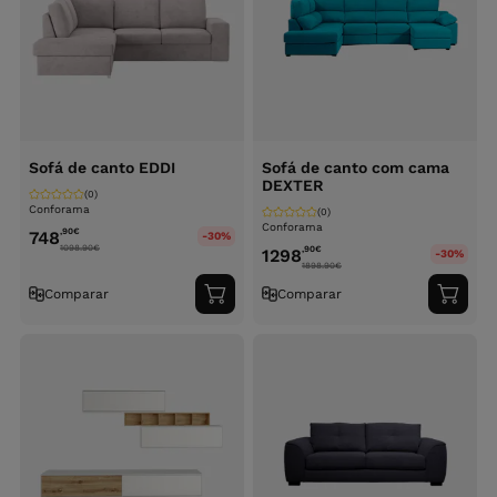
Sofá de canto EDDI
Sofá de canto com cama
DEXTER
(0)
Conforama
(0)
Conforama
,90
€
748
-30%
1098.90
€
,90
€
1298
-30%
1898.90
€
Comparar
Comparar
Adicionar
Adici
ao
ao
carrinho
carri