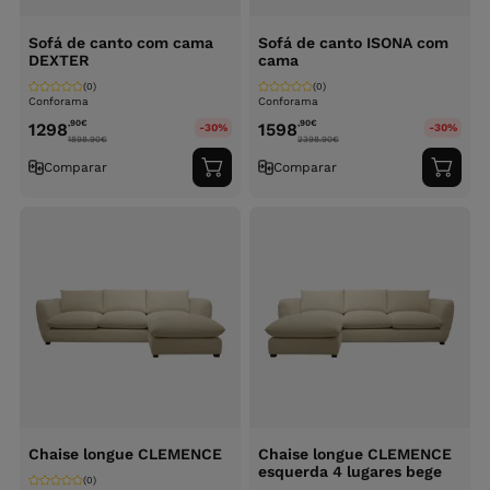
Sofá de canto com cama
Sofá de canto ISONA com
DEXTER
cama
(0)
(0)
Conforama
Conforama
,90
€
,90
€
1298
1598
-30%
-30%
1898.90
€
2398.90
€
Comparar
Comparar
Adicionar
Adici
ao
ao
carrinho
carri
Chaise longue CLEMENCE
Chaise longue CLEMENCE
esquerda 4 lugares bege
(0)