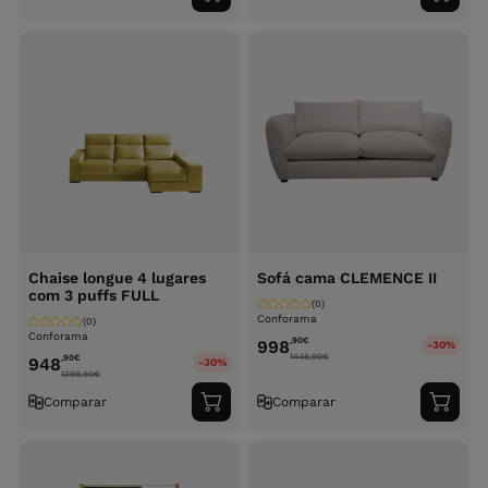
ao
ao
carrinho
carri
Chaise longue 4 lugares
Sofá cama CLEMENCE II
com 3 puffs FULL
(0)
Conforama
(0)
Conforama
,90
€
998
-30%
1448.90
€
,90
€
948
-30%
1398.90
€
Comparar
Comparar
Adicionar
Adici
ao
ao
carrinho
carri