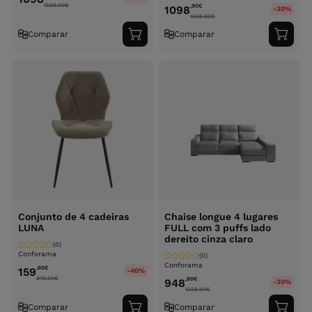
1598.90
€
,90
€
1098
-30%
1598.90
€
Comparar
Comparar
Adicionar
Adici
ao
ao
carrinho
carri
Conjunto de 4 cadeiras
Chaise longue 4 lugares
LUNA
FULL com 3 puffs lado
dereito cinza claro
(0)
Conforama
(0)
Conforama
,60
€
159
-40%
279.60
€
,90
€
948
-30%
1398.90
€
Comparar
Comparar
Adicionar
Adici