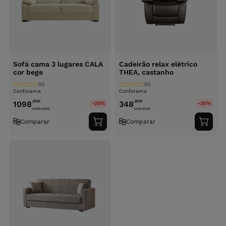
Sofá cama 3 lugares CALA
Cadeirão relax elétrico
cor bege
THEA, castanho
(0)
(0)
Conforama
Conforama
,90
€
,90
€
1098
348
-25%
-35%
1498.90
€
568.90
€
Comparar
Comparar
Adicionar
Adici
ao
ao
carrinho
carri