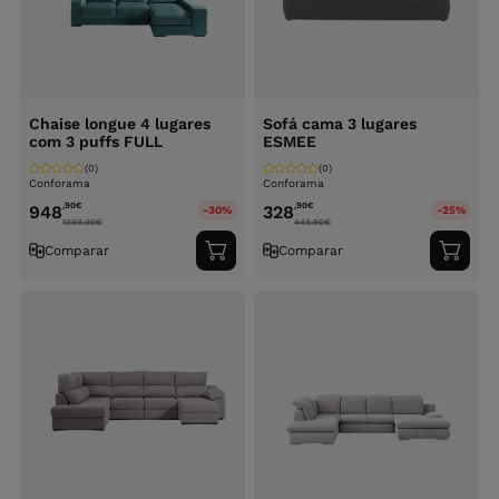
Chaise longue 4 lugares
Sofá cama 3 lugares
com 3 puffs FULL
ESMEE
(0)
(0)
Conforama
Conforama
,90
€
,90
€
948
328
-30%
-25%
1398.90
€
448.90
€
Comparar
Comparar
Adicionar
Adici
ao
ao
carrinho
carri