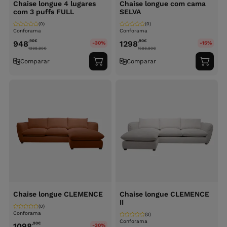
Chaise longue 4 lugares
Chaise longue com cama
com 3 puffs FULL
SELVA
(0)
(0)
Conforama
Conforama
,90
€
,90
€
948
1298
-30%
-15%
1398.90
€
1598.90
€
Comparar
Comparar
Adicionar
Adici
ao
ao
carrinho
carri
Chaise longue CLEMENCE
Chaise longue CLEMENCE
II
(0)
Conforama
(0)
Conforama
,90
€
1098
-30%