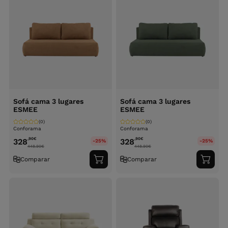
Sofá cama 3 lugares
Sofá cama 3 lugares
ESMEE
ESMEE
(0)
(0)
Conforama
Conforama
,90
€
,90
€
328
328
-25%
-25%
448.90
€
448.90
€
Comparar
Comparar
Adicionar
Adici
ao
ao
carrinho
carri