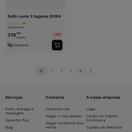
Sofá cama 3 lugares DORA
(0)
Conforama
,90
€
278
-30%
398.90
€
Comparar
Adicionar
ao
carrinho
1
2
3
4
Serviços
Contacto
A nossa empresa
Envio, entrega e
Contacte-nos
Lojas
montagem
Seguir o meu pedido
Cartão de Crédito
Garantia Plus
Conforama
Seguir incidência Pós-
Blog
venda
Cupões de desconto