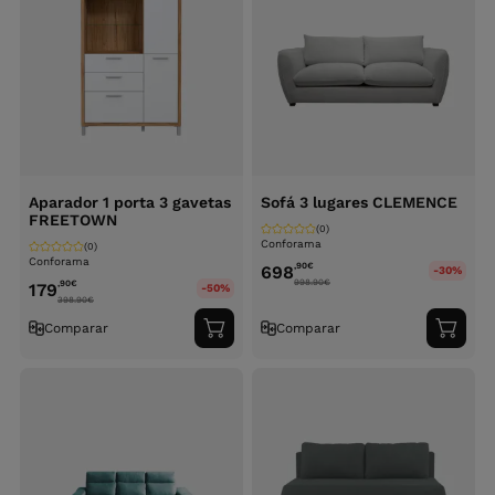
Aparador 1 porta 3 gavetas
Sofá 3 lugares CLEMENCE
FREETOWN
(0)
Conforama
(0)
Conforama
,90
€
698
-30%
998.90
€
,90
€
179
-50%
398.90
€
Comparar
Comparar
Adicionar
Adici
ao
ao
carrinho
carri