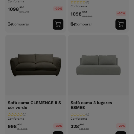
Conforama
(0)
Conforama
,90
€
1098
-30%
1598.90
€
,90
€
1098
-30%
1598.90
€
Comparar
Comparar
Adicionar
Adici
ao
ao
carrinho
carri
Sofá cama CLEMENCE II S
Sofá cama 3 lugares
cor verde
ESMEE
(0)
(0)
Conforama
Conforama
,90
€
,90
€
998
328
-30%
-25%
1448.90
€
448.90
€