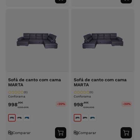
ao
ao
carrinho
carri
Sofá de canto com cama
Sofá de canto com cama
MARTA
MARTA
(0)
(0)
Conforama
Conforama
,90
€
,90
€
998
998
-20%
-20%
1298.90
€
1298.90
€
Comparar
Comparar
Adicionar
Adici
ao
ao