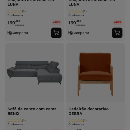
LUNA
LUNA
(0)
(0)
Conforama
Conforama
,60
€
,60
€
159
159
-40%
-40%
279.60
€
279.60
€
Comparar
Comparar
Adicionar
Adici
ao
ao
carrinho
carri
Sofá de canto com cama
Cadeirão decorativo
BENIX
DEBRA
(0)
(0)
Conforama
Conforama