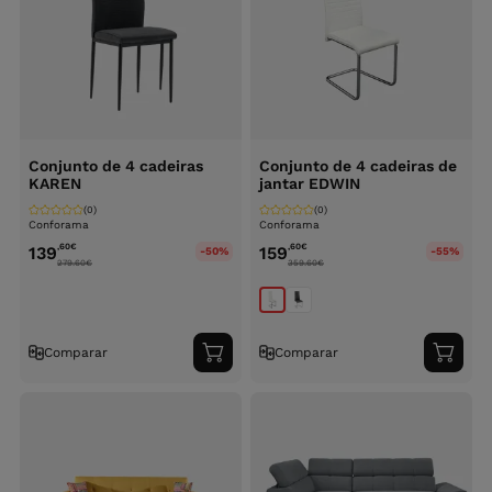
Conjunto de 4 cadeiras
Conjunto de 4 cadeiras de
KAREN
jantar EDWIN
(0)
(0)
Conforama
Conforama
,60
€
,60
€
139
159
-50%
-55%
279.60
€
359.60
€
Comparar
Comparar
Adicionar
Adici
ao
ao
carrinho
carri