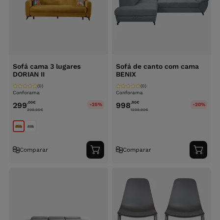
Sofá cama 3 lugares
Sofá de canto com cama
DORIAN II
BENIX
(0)
(0)
Conforama
Conforama
,00
€
,90
€
299
998
-25%
-20%
398.90
€
1298.90
€
Comparar
Comparar
Adicionar
Adici
ao
ao
carrinho
carri