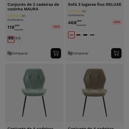
Conjunto de 2 cadeiras de
Sofá 3 lugares fixo DELUXE
cozinha MAURA
(0)
Conforama
(0)
Conforama
,90
€
468
-25%
628.90
€
,80
€
119
-25%
159.80
€
Comparar
Comparar
Adicionar
Adici
ao
ao
carrinho
carri
Conjunto de 4 cadeiras
Conjunto de 4 cadeiras