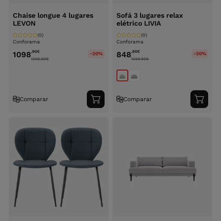
Chaise longue 4 lugares
Sofá 3 lugares relax
LEVON
elétrico LIVIA
(0)
(0)
Conforama
Conforama
,90
€
,90
€
1098
848
-20%
-30%
1398.90
€
1298.90
€
Comparar
Comparar
Adicionar
Adici
ao
ao
carrinho
carri