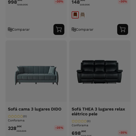
,90
€
,90
€
998
148
-20%
-30%
1298.90
€
228.90
€
Comparar
Comparar
Adicionar
Adici
ao
ao
carrinho
carri
Sofá cama 3 lugares DIDO
Sofá THEA 3 lugares relax
elétrico pele
(0)
Conforama
(0)
Conforama
,90
€
328
-25%
458.90
€
,90
€
698
-35%
1098.90
€