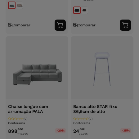
Comparar
Comparar
Adicionar
Adici
ao
ao
carrinho
carri
Chaise longue com
Banco alto STAR fixo
arrumação PALA
86,5cm de alto
(0)
(0)
Conforama
Conforama
,90
€
,90
€
898
24
-20%
-35%
1148.90
€
39.90
€