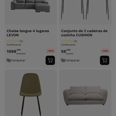
Chaise longue 4 lugares
Conjunto de 2 cadeiras de
LEVON
cozinha CUSHION
(0)
(0)
Conforama
Conforama
,90
€
,80
€
1098
59
-20%
-30%
1398.90
€
89.80
€
Comparar
Comparar
Adicionar
Adici
ao
ao
carrinho
carri