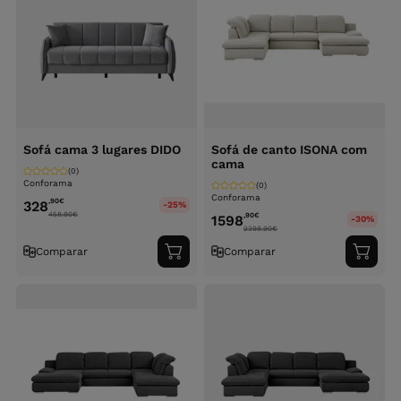
Sofá cama 3 lugares DIDO
Sofá de canto ISONA com
cama
(0)
Conforama
(0)
Conforama
,90
€
328
-25%
458.90
€
,90
€
1598
-30%
2398.90
€
Comparar
Comparar
Adicionar
Adici
ao
ao
carrinho
carri