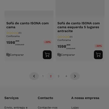
Sofá de canto ISONA com
Sofá de canto ISONA com
cama
cama esquerda 5 lugares
antracite
(0)
Conforama
(0)
Conforama
,90
€
1598
-30%
2398.90
€
,90
€
1598
-30%
2398.90
€
Comparar
Comparar
Adicionar
Adici
ao
ao
carrinho
carri
1
2
3
4
Serviços
Contacto
A nossa empresa
Envio, entrega e
Contacte-nos
Lojas