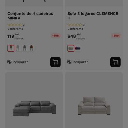
Conjunto de 4 cadeiras
Sofá 3 lugares CLEMENCE
MINKA
II
(0)
(0)
Conforama
Conforama
,60
€
,90
€
119
648
-50%
-30%
239.60
€
948.90
€
Comparar
Comparar
Adicionar
Adici
ao
ao
carrinho
carri