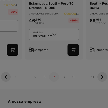
Estampada Bouti - Peso 70
Bouti - Pe
(0)
Gramas - NIOBE
BOHO
-30%
CREACIONES EUROMODA
CREACIONES 
(0)
46
69
,95
€
,95
€
-50%
94.00
€
139.00
€
Medidas
180x260 cm
Comparar
Compara
Adicionar
Adicionar
ao
ao
carrinho
carrinho
1
...
5
6
7
8
9
...
11
A nossa empresa