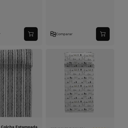
r
Comparar
Adicionar
Adicionar
ao
ao
carrinho
carrinho
 Colcha Estampada