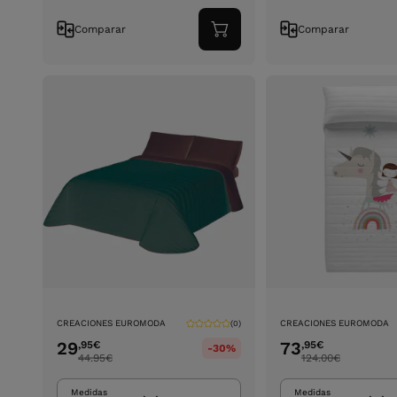
Comparar
Comparar
Adicionar
ao
carrinho
CREACIONES EUROMODA
CREACIONES EUROMODA
(0)
29
73
,95
€
,95
€
-30%
44.95
€
124.00
€
Medidas
Medidas