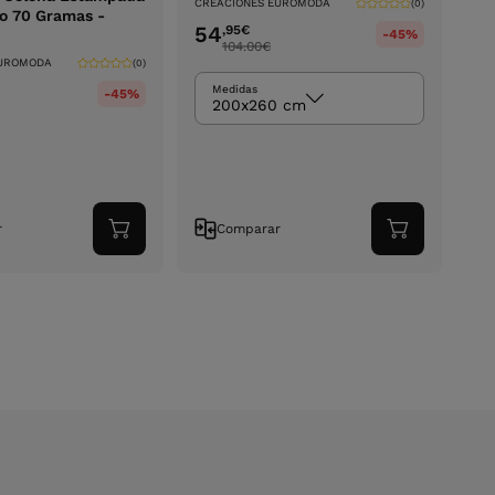
CREACIONES EUROMODA
(0)
so 70 Gramas -
54
,95
€
-45%
104.00
€
EUROMODA
(0)
Medidas
-45%
200x260 cm
r
Comparar
Adicionar
Adicionar
ao
ao
carrinho
carrinho