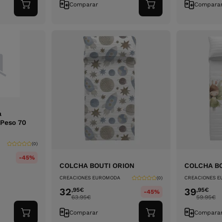
Comparar
Compara
Adicionar
Adicionar
ao
ao
carrinho
carrinho
a
 Peso 70
(0)
-45%
COLCHA BOUTI ORION
COLCHA BO
CREACIONES EUROMODA
CREACIONES 
(0)
32
39
,95
€
,95
€
-45%
63.95
€
59.95
€
Comparar
Compara
Adicionar
Adicionar