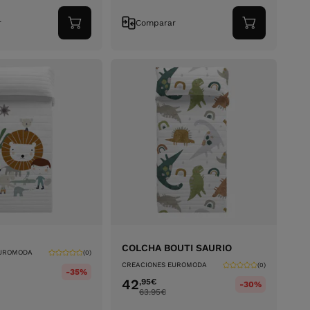
r
Comparar
Adicionar
Adicionar
ao
ao
carrinho
carrinho
COLCHA BOUTI SAURIO
EUROMODA
(0)
CREACIONES EUROMODA
(0)
-35%
42
,95
€
-30%
63.95
€