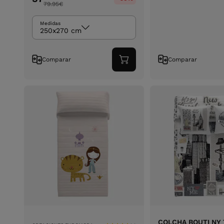
79.95
€
Medidas
250x270 cm
Comparar
Comparar
Adicionar
ao
carrinho
COLCHA BOUTI NY