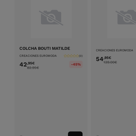
COLCHA BOUTI MATILDE
CREACIONES EUROMODA
CREACIONES EUROMODA
(0)
54
,95
€
139.00
€
42
,95
€
-45%
82.95
€