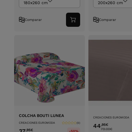
180x260 cm
200x260 cm
Comparar
Comparar
Adicionar
ao
carrinho
COLCHA BOUTI LUNEA
CREACIONES EUROMODA
CREACIONES EUROMODA
(0)
44
,95
€
79.00
€
37
,95
€
-50%