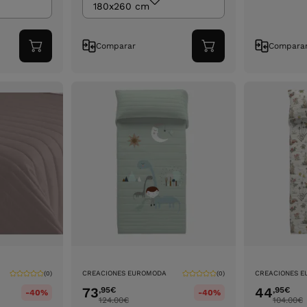
180x260 cm
Comparar
Compara
Adicionar
Adicionar
ao
ao
carrinho
carrinho
CREACIONES EUROMODA
CREACIONES 
(0)
(0)
73
44
,95
€
,95
€
-40%
-40%
124.00
€
104.00
€