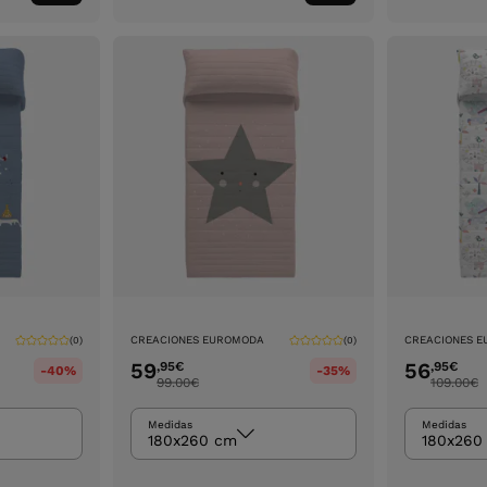
ao
ao
carrinho
carrinho
CREACIONES EUROMODA
CREACIONES 
(0)
(0)
59
56
,95
€
,95
€
-40%
-35%
99.00
€
109.00
€
Medidas
Medidas
180x260 cm
180x260