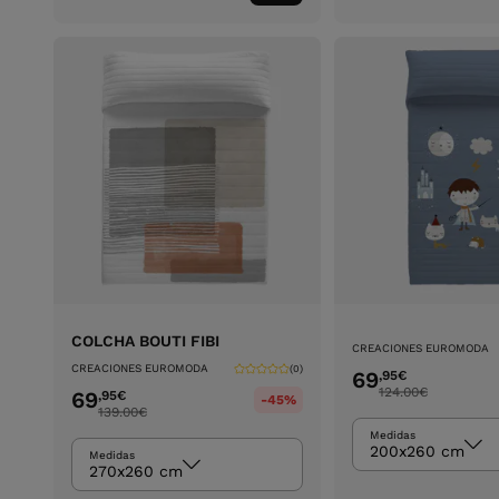
ao
carrinho
COLCHA BOUTI FIBI
CREACIONES EUROMODA
CREACIONES EUROMODA
(0)
69
,95
€
124.00
€
69
,95
€
-45%
139.00
€
Medidas
200x260 cm
Medidas
270x260 cm