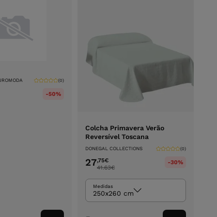
EUROMODA
(0)
-50%
Colcha Primavera Verão
Reversível Toscana
DONEGAL COLLECTIONS
(0)
27
,75
€
-30%
41.63
€
Medidas
250x260 cm