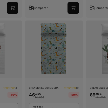
Comparar
Compara
Adicionar
Adicionar
ao
ao
carrinho
carrinho
CREACIONES EUROMODA
CREACIONES 
(0)
(0)
46
69
,95
€
,95
€
-40%
-50%
94.00
€
114.00
€
Medidas