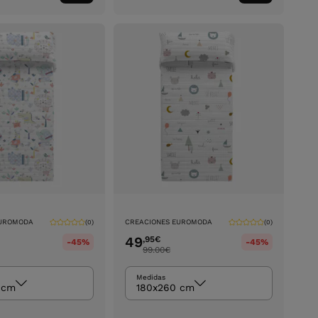
ao
ao
carrinho
carrinho
EUROMODA
CREACIONES EUROMODA
(0)
(0)
49
,95
€
-45%
-45%
99.00
€
Medidas
 cm
180x260 cm