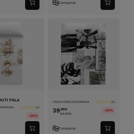
r
Comparar
Adicionar
Adicionar
ao
ao
carrinho
carrinho
UTI FALA
CREACIONES EUROMODA
(0)
EUROMODA
(0)
39
,95
€
-55%
94.00
€
-30%
r
Comparar
Adicionar
Adicionar