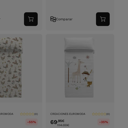
r
Comparar
Adicionar
Adicionar
ao
ao
carrinho
carrinho
EUROMODA
CREACIONES EUROMODA
(0)
(0)
69
,95
€
-55%
-35%
114.00
€