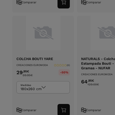
Comparar
Comparar
Adicionar
ao
carrinho
COLCHA BOUTI YARE
NATURALS - Colch
Estampada Bouti -
CREACIONES EUROMODA
(0)
Gramas - NUFAR
29
,95
€
-50%
CREACIONES EUROMODA
59.95
€
64
,95
€
129.00
€
Medidas
180x260 cm
Comparar
Comparar
Adicionar