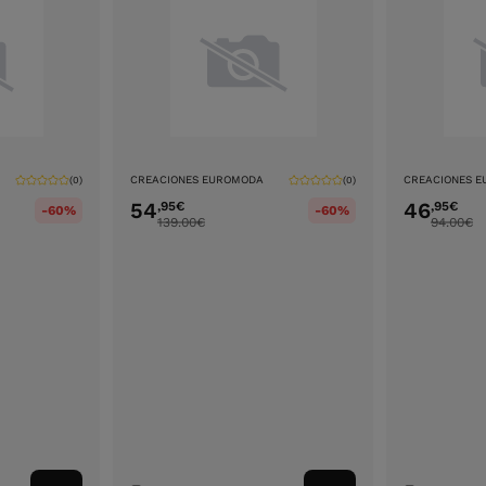
CREACIONES EUROMODA
CREACIONES 
(0)
(0)
54
46
,95
€
,95
€
-60%
-60%
139.00
€
94.00
€