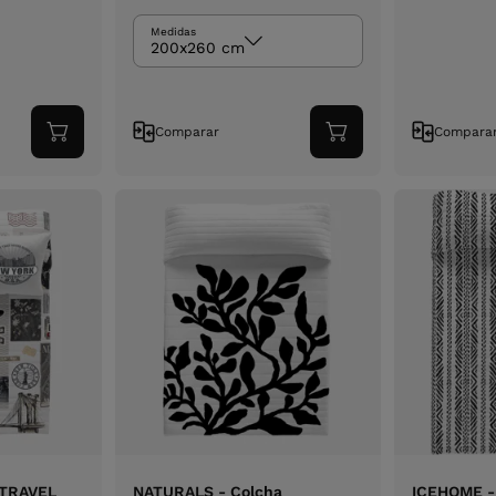
Medidas
200x260 cm
Comparar
Compara
Adicionar
Adicionar
ao
ao
carrinho
carrinho
 TRAVEL
NATURALS - Colcha
ICEHOME -