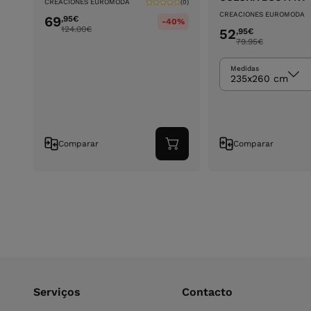
CREACIONES EUROMODA
(0)
CREACIONES EUROMODA
69
,95
€
-40%
124.00
€
52
,95
€
79.95
€
Medidas
235x260 cm
Comparar
Comparar
Adicionar
ao
carrinho
Serviços
Contacto