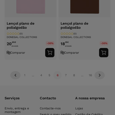
Lençol plano de
Lençol plano de
polialgodão
polialgodão
(0)
(0)
DONEGAL COLLECTIONS
DONEGAL COLLECTIONS
,95
€
,15
€
20
18
-30%
-30%
31.42
€
27.22
€
Comparar
Comparar
Adicionar
Adici
ao
ao
carrinho
carri
1
...
4
5
6
7
8
...
16
Serviços
Contacto
A nossa empresa
Envio, entrega e
Contacte-nos
Lojas
montagem
Seguir o meu pedido
Cartão de Crédito