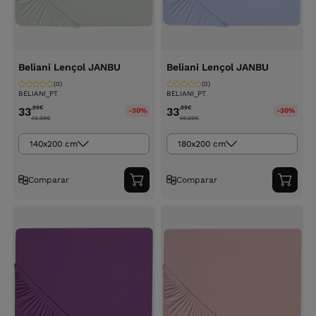
Beliani Lençol JANBU
Beliani Lençol JANBU
(0)
(0)
BELIANI_PT
BELIANI_PT
,99
€
,99
€
33
33
-30%
-30%
48.99
€
48.99
€
140x200 cm
180x200 cm
Comparar
Comparar
Adicionar
Adici
ao
ao
carrinho
carri