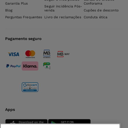
Garantia Plus
Conforama
Seguir incidência Pós-
Blog
venda
Cupões de desconto
Perguntas Frequentes
Livro de reclamações
Conduta ética
Pagamento seguro
Apps