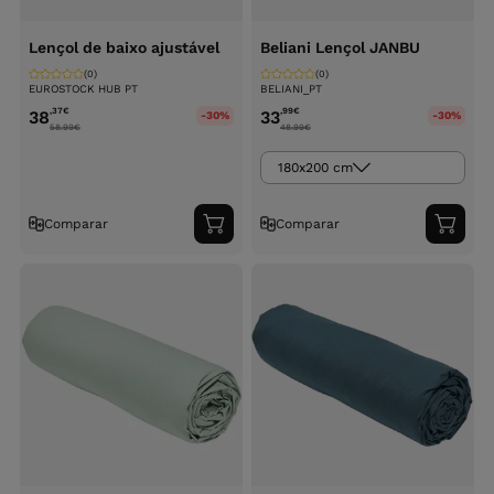
Lençol de baixo ajustável
Beliani Lençol JANBU
(0)
(0)
EUROSTOCK HUB PT
BELIANI_PT
,37
€
,99
€
38
33
-30%
-30%
58.99
€
48.99
€
180x200 cm
Comparar
Comparar
Adicionar
Adici
ao
ao
carrinho
carri