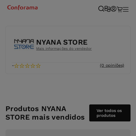
NYANA STORE
Mais informações do vendedor
★
★
★
★
★
-
(0 opiniões)
Produtos NYANA
Ver todos os
STORE mais vendidos
produtos