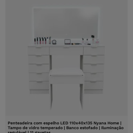
Penteadeira com espelho LED 110x40x135 Nyana Home |
C
Tampo de vidro temperado | Banco estofado | Iluminação
regulável | 11 gavetas