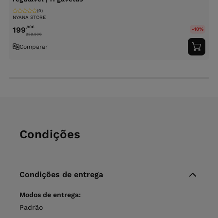
N
(0)
2
NYANA STORE
,90
€
199
-10%
229.90
€
Comparar
Adici
ao
carri
Condições
Condições de entrega
Modos de entrega:
Padrão