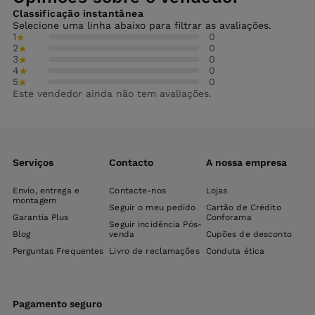
Classificação instantânea
Selecione uma linha abaixo para filtrar as avaliações.
1
0
★
2
0
★
3
0
★
4
0
★
5
0
★
Este vendedor ainda não tem avaliações.
Serviços
Contacto
A nossa empresa
Envio, entrega e
Contacte-nos
Lojas
montagem
Seguir o meu pedido
Cartão de Crédito
Garantia Plus
Conforama
Seguir incidência Pós-
Blog
venda
Cupões de desconto
Perguntas Frequentes
Livro de reclamações
Conduta ética
Pagamento seguro