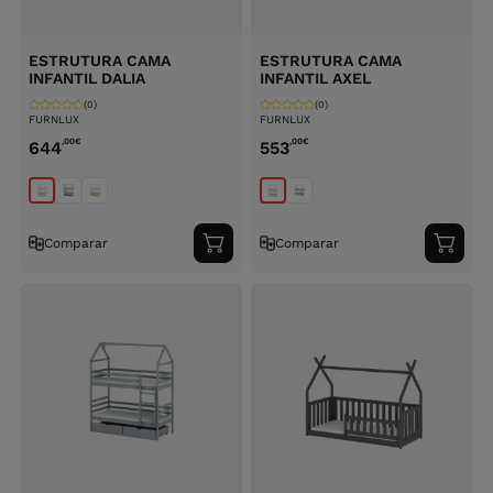
ESTRUTURA CAMA
ESTRUTURA CAMA
INFANTIL DALIA
INFANTIL AXEL
(0)
(0)
FURNLUX
FURNLUX
,00
€
,00
€
644
553
Comparar
Comparar
Adicionar
Adici
ao
ao
carrinho
carri