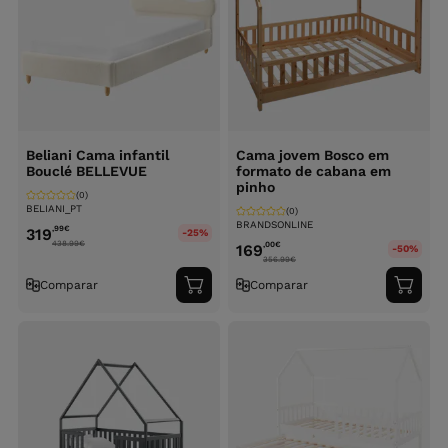
Beliani Cama infantil
Cama jovem Bosco em
Bouclé BELLEVUE
formato de cabana em
pinho
(0)
BELIANI_PT
(0)
BRANDSONLINE
,99
€
319
-25%
438.99
€
,00
€
169
-50%
356.99
€
Comparar
Comparar
Adicionar
Adici
ao
ao
carrinho
carri