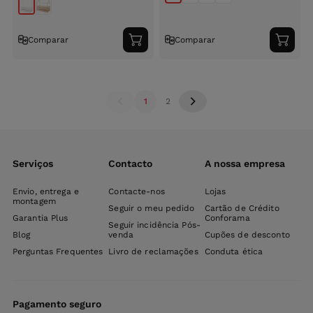
Comparar
Comparar
Adicionar
Adici
ao
ao
carrinho
carri
1
2
Serviços
Contacto
A nossa empresa
Envio, entrega e
Contacte-nos
Lojas
montagem
Seguir o meu pedido
Cartão de Crédito
Garantia Plus
Conforama
Seguir incidência Pós-
Blog
venda
Cupões de desconto
Perguntas Frequentes
Livro de reclamações
Conduta ética
Pagamento seguro