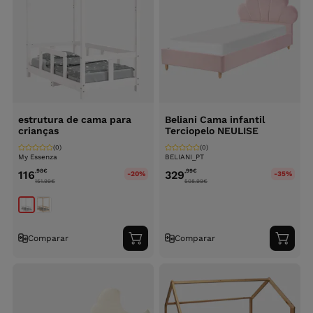
estrutura de cama para
Beliani Cama infantil
crianças
Terciopelo NEULISE
(0)
(0)
My Essenza
BELIANI_PT
,98
€
,99
€
116
329
-20%
-35%
151.99
€
508.99
€
Comparar
Comparar
Adicionar
Adici
ao
ao
carrinho
carri