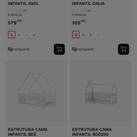
INFANTIL AXEL
INFANTIL DALIA
(0)
(0)
FURNLUX
FURNLUX
,00
€
,00
€
579
555
Comparar
Comparar
Adicionar
Adici
ao
ao
carrinho
carri
ESTRUTURA CAMA
ESTRUTURA CAMA
INFANTIL BEE
INFANTIL BODZIO