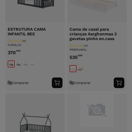
ESTRUTURA CAMA
Cama de casal para
INFANTIL BEE
crianças Aarghonmaa 2
gavetas pinho en.casa
(0)
FURNLUX
(0)
PREMIUMXL
,00
€
370
,99
€
535
Comparar
Comparar
Adicionar
Adici
ao
ao
carrinho
carri