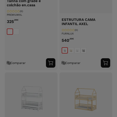
Tanna com grade e
colchão en.casa
(0)
PREMIUMXL
ESTRUTURA CAMA
,99
€
325
INFANTIL AXEL
(0)
FURNLUX
,00
€
540
Comparar
Comparar
Adicionar
Adici
ao
ao
carrinho
carri