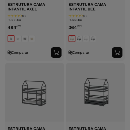
ESTRUTURA CAMA
ESTRUTURA CAMA
INFANTIL AXEL
INFANTIL BEE
(0)
(0)
FURNLUX
FURNLUX
,00
€
,00
€
484
364
Comparar
Comparar
Adicionar
Adici
ao
ao
carrinho
carri
ESTRUTURA CAMA
ESTRUTURA CAMA