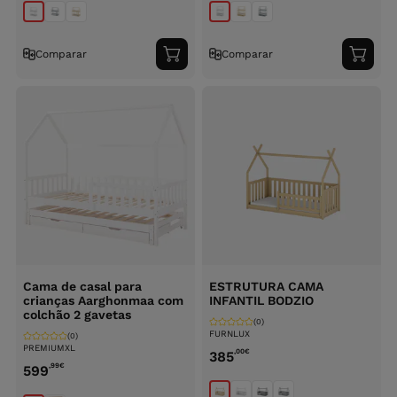
Comparar
Comparar
Adicionar
Adici
ao
ao
carrinho
carri
Cama de casal para
ESTRUTURA CAMA
crianças Aarghonmaa com
INFANTIL BODZIO
colchão 2 gavetas
(0)
FURNLUX
(0)
PREMIUMXL
,00
€
385
,99
€
599