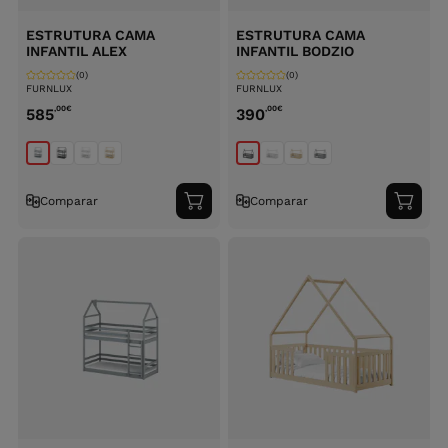
ESTRUTURA CAMA
ESTRUTURA CAMA
INFANTIL ALEX
INFANTIL BODZIO
(0)
(0)
FURNLUX
FURNLUX
,00
€
,00
€
585
390
Comparar
Comparar
Adicionar
Adici
ao
ao
carrinho
carri