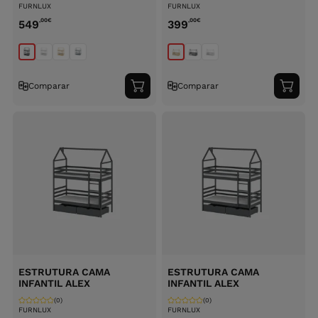
FURNLUX
FURNLUX
,00
€
,00
€
549
399
Comparar
Comparar
Adicionar
Adici
ao
ao
carrinho
carri
ESTRUTURA CAMA
ESTRUTURA CAMA
INFANTIL ALEX
INFANTIL ALEX
(0)
(0)
FURNLUX
FURNLUX