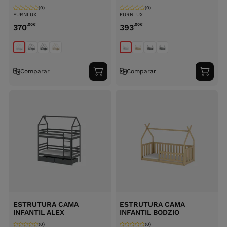
(0)
(0)
FURNLUX
FURNLUX
,00
€
,00
€
370
393
Comparar
Comparar
Adicionar
Adici
ao
ao
carrinho
carri
ESTRUTURA CAMA
ESTRUTURA CAMA
INFANTIL ALEX
INFANTIL BODZIO
(0)
(0)