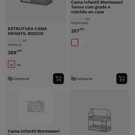
Cama infantil Montessori
Tanna com grade e
colchão en.casa
(0)
PREMIUMXL
ESTRUTURA CAMA
,99
€
257
INFANTIL BODZIO
(0)
FURNLUX
,00
€
389
Comparar
Comparar
Adicionar
Adici
ao
ao
carrinho
carri
Cama infantil Montessori