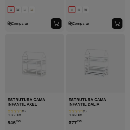
Comparar
Comparar
Adicionar
Adici
ao
ao
carrinho
carri
ESTRUTURA CAMA
ESTRUTURA CAMA
INFANTIL AXEL
INFANTIL DALIA
(0)
(0)
FURNLUX
FURNLUX
,00
€
,00
€
545
677