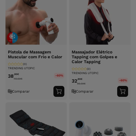
Pistola de Massagem
Massajador Elétrico
Muscular com Frio e Calor
Tapping com Golpes e
Calor Tapping
(0)
TRENDING UTOPIC
(0)
TRENDING UTOPIC
,90
€
38
-60%
110.69
€
,90
€
32
-60%
86.09
€
Comparar
Comparar
Adicionar
Adici
ao
ao
carrinho
carri