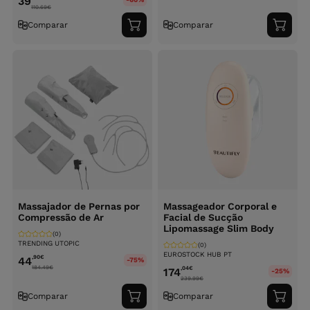
39
110.69
€
Comparar
Comparar
Adicionar
Adici
ao
ao
carrinho
carri
Massajador de Pernas por
Massageador Corporal e
Compressão de Ar
Facial de Sucção
Lipomassage Slim Body
(0)
TRENDING UTOPIC
(0)
EUROSTOCK HUB PT
,90
€
44
-75%
184.49
€
,04
€
174
-25%
239.99
€
Comparar
Comparar
Adicionar
Adici