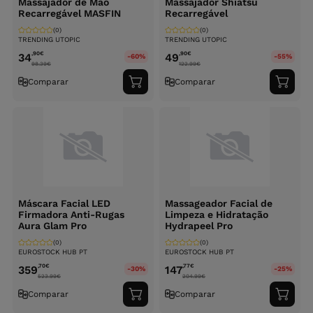
Massajador de Mão
Massajador Shiatsu
Recarregável MASFIN
Recarregável
(0)
(0)
TRENDING UTOPIC
TRENDING UTOPIC
,90
€
,90
€
34
49
-60%
-55%
98.39
€
122.99
€
Comparar
Comparar
Adicionar
Adici
ao
ao
carrinho
carri
Máscara Facial LED
Massageador Facial de
Firmadora Anti-Rugas
Limpeza e Hidratação
Aura Glam Pro
Hydrapeel Pro
(0)
(0)
EUROSTOCK HUB PT
EUROSTOCK HUB PT
,70
€
,77
€
359
147
-30%
-25%
523.99
€
204.99
€
Comparar
Comparar
Adicionar
Adici
ao
ao