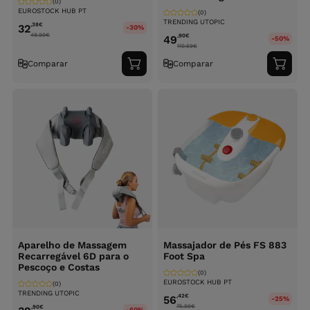
(0)
EUROSTOCK HUB PT
(0)
TRENDING UTOPIC
,38
€
32
-30%
48.99
€
,90
€
49
-50%
110.69
€
Comparar
Comparar
Adicionar
Adici
ao
ao
carrinho
carri
Aparelho de Massagem
Massajador de Pés FS 883
Recarregável 6D para o
Foot Spa
Pescoço e Costas
(0)
EUROSTOCK HUB PT
(0)
TRENDING UTOPIC
,42
€
56
-25%
75.99
€
,90
€
-60%