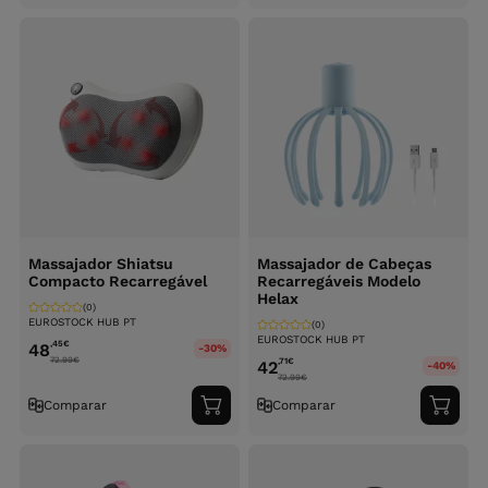
ao
ao
carrinho
carri
Massajador Shiatsu
Massajador de Cabeças
Compacto Recarregável
Recarregáveis Modelo
Helax
(0)
EUROSTOCK HUB PT
(0)
EUROSTOCK HUB PT
,45
€
48
-30%
72.99
€
,71
€
42
-40%
72.99
€
Comparar
Comparar
Adicionar
Adici
ao
ao
carrinho
carri