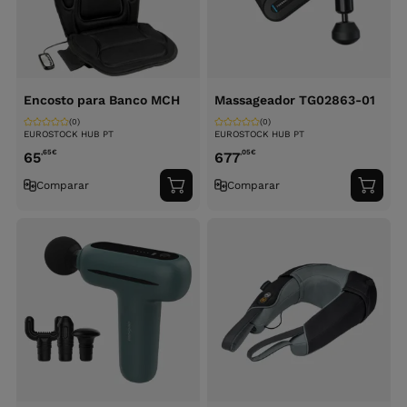
Encosto para Banco MCH
Massageador TG02863-01
(0)
(0)
EUROSTOCK HUB PT
EUROSTOCK HUB PT
,65
€
,05
€
65
677
Comparar
Comparar
Adicionar
Adici
ao
ao
carrinho
carri