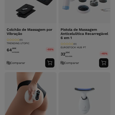
Colchão de Massagem por
Pistola de Massagem
Vibração
Anticelulítica Recarregável
6 em 1
(0)
TRENDING UTOPIC
(0)
EUROSTOCK HUB PT
,90
€
64
-55%
147.59
€
,55
€
32
-45%
60.49
€
Comparar
Comparar
Adicionar
Adici
ao
ao
carrinho
carri