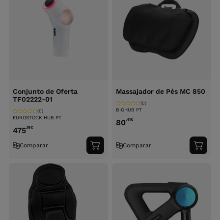
Conjunto de Oferta
Massajador de Pés MC 850
TF02222-01
(0)
BIGHUB PT
(0)
EUROSTOCK HUB PT
,41
€
80
,16
€
475
Comparar
Comparar
Adicionar
Adici
ao
ao
carrinho
carri