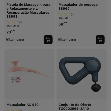
Pistola de Massagem para
Massajador de pescoço
o Relaxamento e a
88962
Recuperação Musculares
(0)
88998
BIGHUB PT
(0)
,97
€
56
BIGHUB ES
,63
€
73
Comparar
Comparar
Adicionar
Adici
ao
ao
carrinho
carri
Massajador AC 950
Conjunto de Oferta
TG0003968-3A40
(0)