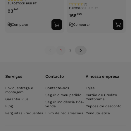
EUROSTOCK HUB PT
(0)
EUROSTOCK HUB PT
,44
€
93
,80
€
156
Comparar
Comparar
Adicionar
Adici
ao
ao
carrinho
carri
1
2
Serviços
Contacto
A nossa empresa
Envio, entrega e
Contacte-nos
Lojas
montagem
Seguir o meu pedido
Cartão de Crédito
Garantia Plus
Conforama
Seguir incidência Pós-
Blog
venda
Cupões de desconto
Perguntas Frequentes
Livro de reclamações
Conduta ética