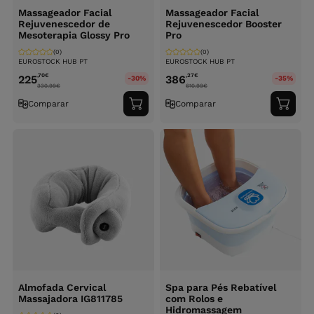
Massageador Facial
Massageador Facial
Rejuvenescedor de
Rejuvenescedor Booster
Mesoterapia Glossy Pro
Pro
(0)
(0)
EUROSTOCK HUB PT
EUROSTOCK HUB PT
,70
€
,27
€
225
386
-30%
-35%
330.99
€
610.99
€
Comparar
Comparar
Adicionar
Adici
ao
ao
carrinho
carri
Almofada Cervical
Spa para Pés Rebatível
Massajadora IG811785
com Rolos e
Hidromassagem