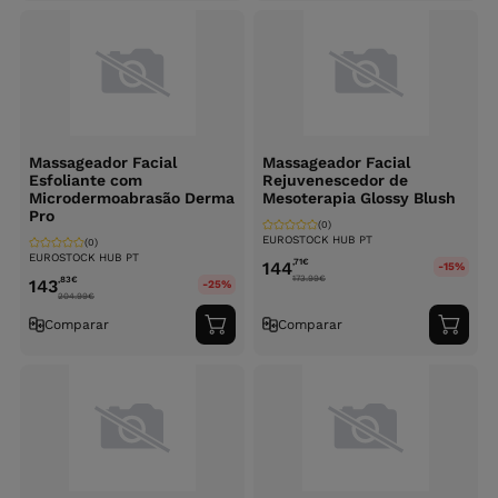
carrinho
carri
Massageador Facial
Massageador Facial
Esfoliante com
Rejuvenescedor de
Microdermoabrasão Derma
Mesoterapia Glossy Blush
Pro
(0)
EUROSTOCK HUB PT
(0)
EUROSTOCK HUB PT
,71
€
144
-15%
173.99
€
,83
€
143
-25%
204.99
€
Comparar
Comparar
Adicionar
Adici
ao
ao
carrinho
carri