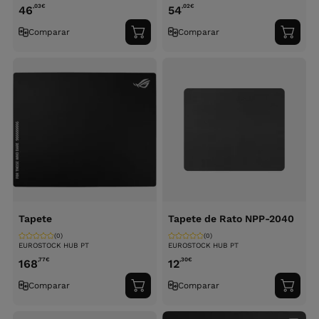
,03
€
,02
€
46
54
Comparar
Comparar
Adicionar
Adici
ao
ao
carrinho
carri
Tapete
Tapete de Rato NPP-2040
(0)
(0)
EUROSTOCK HUB PT
EUROSTOCK HUB PT
,77
€
,30
€
168
12
Comparar
Comparar
Adicionar
Adici
ao
ao
carrinho
carri