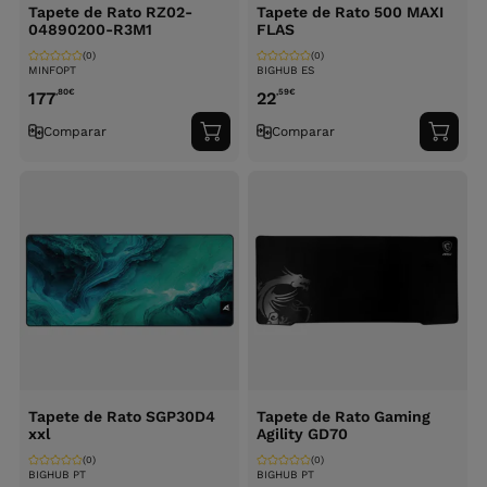
Tapete de Rato RZ02-
Tapete de Rato 500 MAXI
04890200-R3M1
FLAS
(0)
(0)
MINFOPT
BIGHUB ES
,80
€
,59
€
177
22
Comparar
Comparar
Adicionar
Adici
ao
ao
carrinho
carri
Tapete de Rato SGP30D4
Tapete de Rato Gaming
xxl
Agility GD70
(0)
(0)
BIGHUB PT
BIGHUB PT