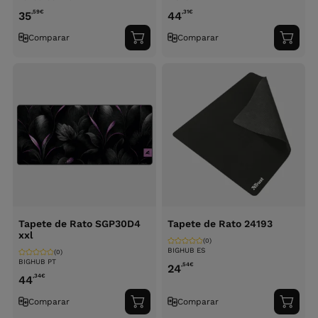
,59
€
,31
€
35
44
Comparar
Comparar
Adicionar
Adici
ao
ao
carrinho
carri
Tapete de Rato SGP30D4
Tapete de Rato 24193
xxl
(0)
BIGHUB ES
(0)
BIGHUB PT
,54
€
24
,34
€
44
Comparar
Comparar
Adicionar
Adici
ao
ao