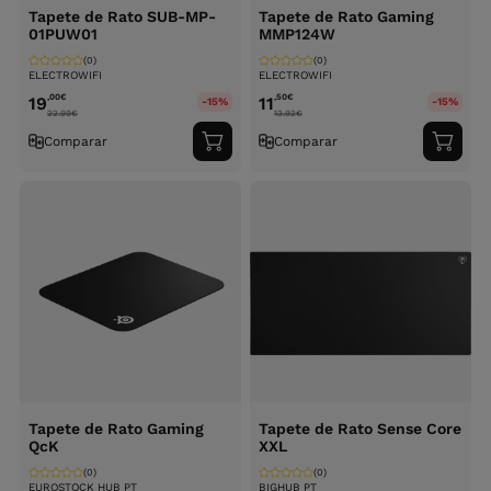
Tapete de Rato SUB-MP-
Tapete de Rato Gaming
01PUW01
MMP124W
(0)
(0)
ELECTROWIFI
ELECTROWIFI
,00
€
,50
€
19
11
-15%
-15%
22.99
€
13.92
€
Comparar
Comparar
Adicionar
Adici
ao
ao
carrinho
carri
Tapete de Rato Gaming
Tapete de Rato Sense Core
QcK
XXL
(0)
(0)
EUROSTOCK HUB PT
BIGHUB PT