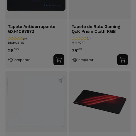
Tapete Antiderrapante
Tapete de Rato Gaming
GXH1C97872
QcK Prism Cloth RGB
(0)
(0)
BIGHUB ES
MINFOPT
,63
€
,28
€
26
75
Comparar
Comparar
Adicionar
Adici
ao
ao
carrinho
carri