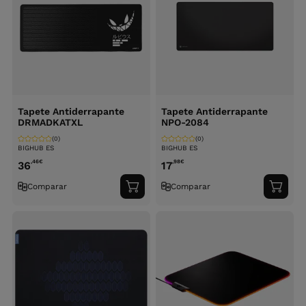
Tapete Antiderrapante
Tapete Antiderrapante
DRMADKATXL
NPO-2084
(0)
(0)
BIGHUB ES
BIGHUB ES
,46
€
,98
€
36
17
Comparar
Comparar
Adicionar
Adici
ao
ao
carrinho
carri