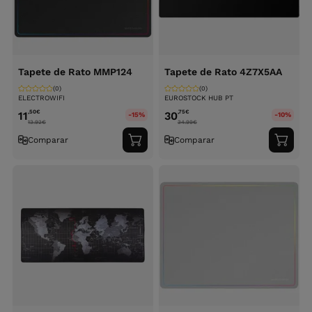
Tapete de Rato MMP124
Tapete de Rato 4Z7X5AA
(0)
(0)
ELECTROWIFI
EUROSTOCK HUB PT
,50
€
,75
€
11
30
-15%
-10%
13.92
€
34.99
€
Comparar
Comparar
Adicionar
Adici
ao
ao
carrinho
carri