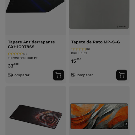
Tapete Antiderrapante
Tapete de Rato MP-S-G
GXH1C97869
(0)
BIGHUB ES
(0)
EUROSTOCK HUB PT
,03
€
15
,36
€
33
Comparar
Comparar
Adicionar
Adici
ao
ao
carrinho
carri