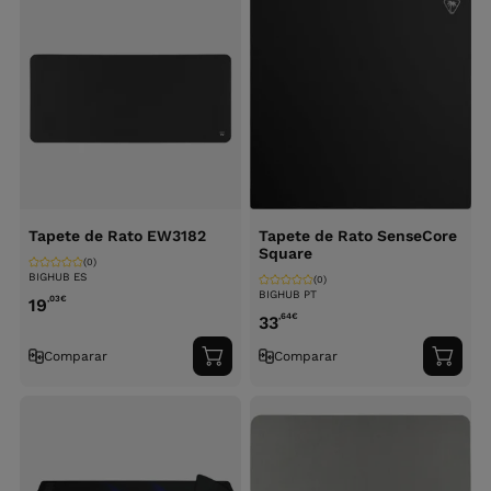
Tapete de Rato EW3182
Tapete de Rato SenseCore
Square
(0)
BIGHUB ES
(0)
BIGHUB PT
,03
€
19
,64
€
33
Comparar
Comparar
Adicionar
Adici
ao
ao
carrinho
carri