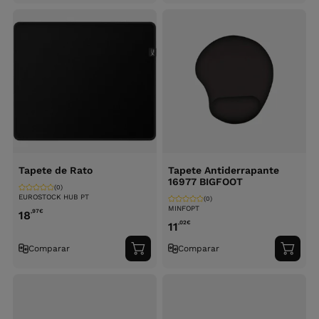
carrinho
carri
Tapete de Rato
Tapete Antiderrapante
16977 BIGFOOT
(0)
EUROSTOCK HUB PT
(0)
MINFOPT
,97
€
18
,02
€
11
Comparar
Comparar
Adicionar
Adici
ao
ao
carrinho
carri