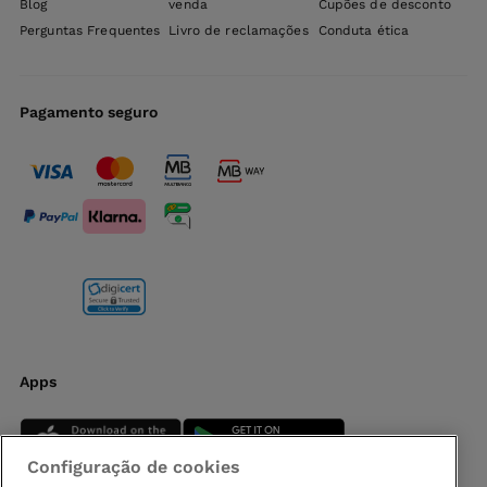
Blog
venda
Cupões de desconto
Perguntas Frequentes
Livro de reclamações
Conduta ética
Pagamento seguro
Apps
Configuração de cookies