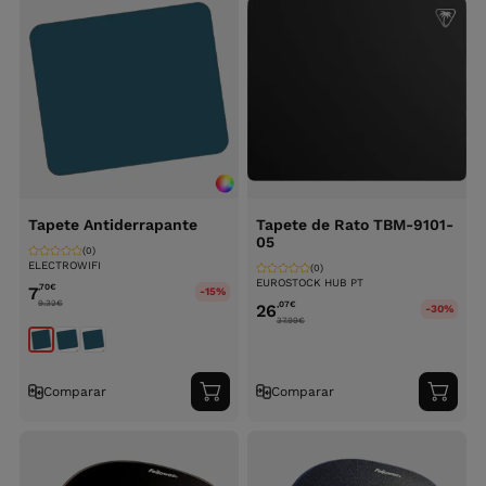
Tapete Antiderrapante
Tapete de Rato TBM-9101-
05
(0)
ELECTROWIFI
(0)
EUROSTOCK HUB PT
,70
€
7
-15%
9.32
€
,07
€
26
-30%
37.99
€
Comparar
Comparar
Adicionar
Adici
ao
ao
carrinho
carri