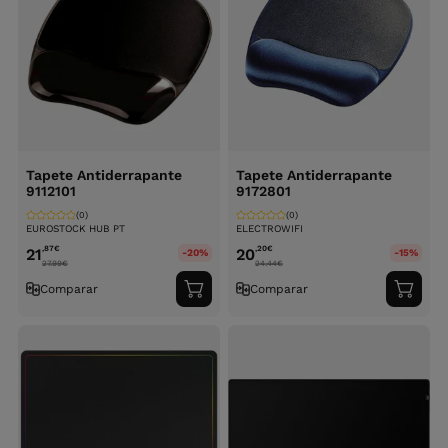
Tapete Antiderrapante
Tapete Antiderrapante
9112101
9172801
(0)
(0)
EUROSTOCK HUB PT
ELECTROWIFI
,87
€
,20
€
21
20
-20%
-15%
27.99
€
24.44
€
Comparar
Comparar
Adicionar
Adici
ao
ao
carrinho
carri