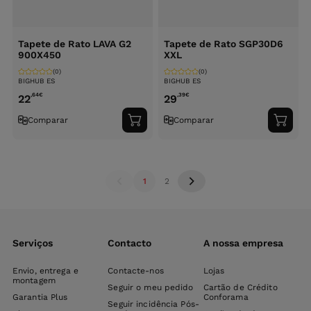
Tapete de Rato LAVA G2
Tapete de Rato SGP30D6
900X450
XXL
(0)
(0)
BIGHUB ES
BIGHUB ES
,64
€
,39
€
22
29
Comparar
Comparar
Adicionar
Adici
ao
ao
carrinho
carri
1
2
Serviços
Contacto
A nossa empresa
Envio, entrega e
Contacte-nos
Lojas
montagem
Seguir o meu pedido
Cartão de Crédito
Garantia Plus
Conforama
Seguir incidência Pós-