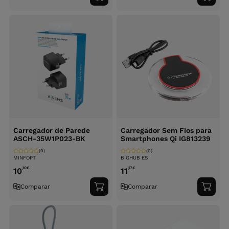
ao
ao
carrinho
carri
Carregador de Parede
Carregador Sem Fios para
ASCH-35W1P023-BK
Smartphones Qi IG813239
(0)
(0)
MINFOPT
BIGHUB ES
,10
€
,17
€
10
11
Comparar
Comparar
Adicionar
Adici
ao
ao
carrinho
carri