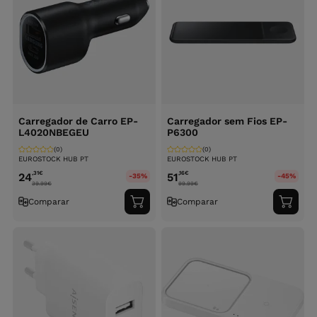
Carregador de Carro EP-
Carregador sem Fios EP-
L4020NBEGEU
P6300
(0)
(0)
EUROSTOCK HUB PT
EUROSTOCK HUB PT
,31
€
,16
€
24
51
-35%
-45%
39.99
€
99.99
€
Comparar
Comparar
Adicionar
Adici
ao
ao
carrinho
carri