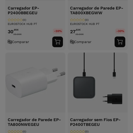
Carregador EP-
Carregador de Parede EP-
P2400BBEGEU
TA800XBEGWW
(0)
(0)
EUROSTOCK HUB PT
EUROSTOCK HUB PT
,95
€
,62
€
30
27
-20%
-30%
39.99
€
39.99
€
Comparar
Comparar
Adicionar
Adici
ao
ao
carrinho
carri
Carregador de Parede EP-
Carregador sem Fios EP-
TA800NWEGEU
P2400TBEGEU
(0)
(0)