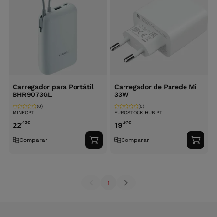
Carregador para Portátil
Carregador de Parede Mi
BHR9073GL
33W
(0)
(0)
MINFOPT
EUROSTOCK HUB PT
,43
€
,97
€
22
19
Comparar
Comparar
Adicionar
Adici
ao
ao
carrinho
carri
1