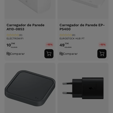
Carregador de Parede
Carregador de Parede EP-
A110-0853
P5400
(0)
(0)
ELECTROWIFI
EUROSTOCK HUB PT
,70
€
,73
€
10
49
-15%
-15%
12.95
€
59.99
€
Comparar
Comparar
Adicionar
Adici
ao
ao
carrinho
carri