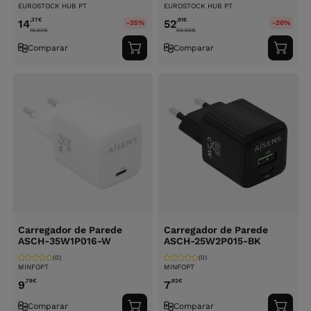
EUROSTOCK HUB PT
EUROSTOCK HUB PT
,37
€
,91
€
14
52
-25%
-20%
19.90
€
69.99
€
Comparar
Comparar
Adicionar
Adici
ao
ao
carrinho
carri
Carregador de Parede
Carregador de Parede
ASCH-35W1P016-W
ASCH-25W2P015-BK
(0)
(0)
MINFOPT
MINFOPT
,78
€
,92
€
9
7
Comparar
Comparar
Adicionar
Adici