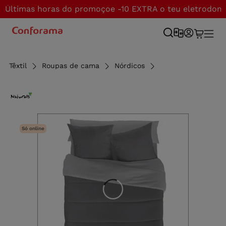
Últimas horas do promoçoe -10 EXTRA o teu eletrodom
Têxtil
Roupas de cama
Nórdicos
Só online