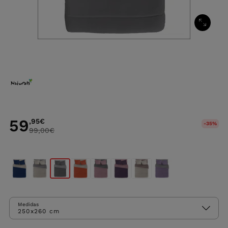
59
,95
€
-35%
99,00
€
Medidas
250x260 cm