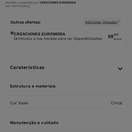
Vendido e expedido por
CREACIONES EUROMODA
Ref. MKP1460532
Outras ofertas:
Adicionar morada
CREACIONES EUROMODA
,95
€
59
Introduz a tua morada para ver disponibilidades
99,00
€
Caraterísticas
Estrutura e materiais
Cor base
Cinza
Manutenção e cuidado