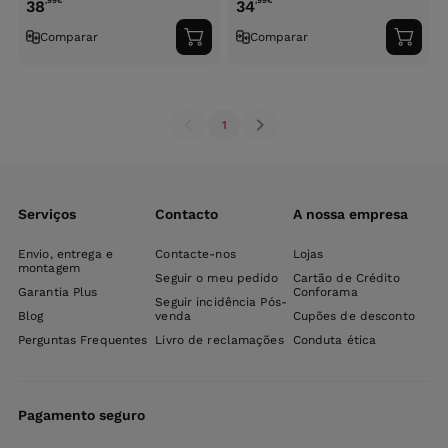
,99
€
,99
€
38
34
Comparar
Comparar
Adicionar
Adici
ao
ao
carrinho
carri
1
Serviços
Contacto
A nossa empresa
Envio, entrega e
Contacte-nos
Lojas
montagem
Seguir o meu pedido
Cartão de Crédito
Garantia Plus
Conforama
Seguir incidência Pós-
Blog
venda
Cupões de desconto
Perguntas Frequentes
Livro de reclamações
Conduta ética
Pagamento seguro