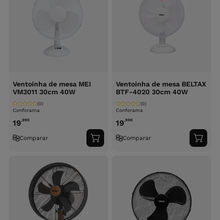
Ventoinha de mesa MEI
Ventoinha de mesa BELTAX
VM3011 30cm 40W
BTF-4020 30cm 40W
(0)
(0)
Conforama
Conforama
,99
€
,99
€
19
19
Comparar
Comparar
Adicionar
Adici
ao
ao
carrinho
carri