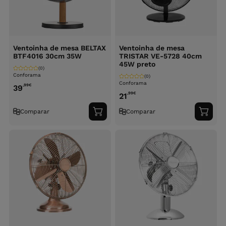
Ventoinha de mesa BELTAX
Ventoinha de mesa
BTF4016 30cm 35W
TRISTAR VE-5728 40cm
45W preto
(0)
Conforama
(0)
Conforama
,99
€
39
,99
€
21
Comparar
Comparar
Adicionar
Adici
ao
ao
carrinho
carri