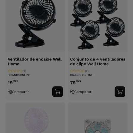
Ventilador de encaixe Well
Conjunto de 4 ventiladores
Home
de clipe Well Home
(0)
(0)
BRANDSONLINE
BRANDSONLINE
,99
€
,99
€
19
79
Comparar
Comparar
Adicionar
Adici
ao
ao
carrinho
carri