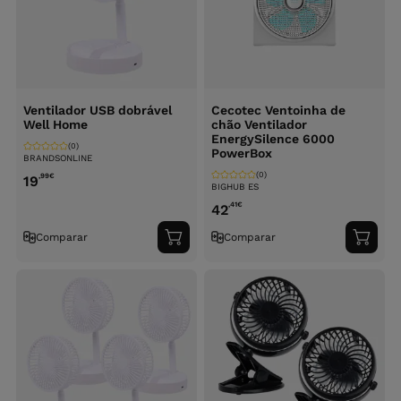
Ventilador USB dobrável
Cecotec Ventoinha de
Well Home
chão Ventilador
EnergySilence 6000
(0)
PowerBox
BRANDSONLINE
(0)
,99
€
19
BIGHUB ES
,41
€
42
Comparar
Comparar
Adicionar
Adici
ao
ao
carrinho
carri