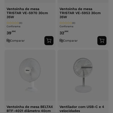
Ventoinha de mesa
Ventoinha de mesa
TRISTAR VE-5970 30cm
TRISTAR VE-5953 30cm
35W
35W
(0)
(0)
Conforama
Conforama
,99
€
,99
€
39
32
Comparar
Comparar
Adicionar
Adici
ao
ao
carrinho
carri
Ventoinha de mesa BELTAX
Ventilador com USB-C e 4
BTF-4021 diâmetro 40cm
velocidades