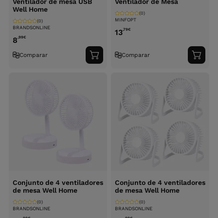
Ventilador de mesa USB
Ventilador de Mesa
Well Home
(0)
MINFOPT
(0)
BRANDSONLINE
,79
€
13
,99
€
8
Comparar
Comparar
Adicionar
Adici
ao
ao
carrinho
carri
Conjunto de 4 ventiladores
Conjunto de 4 ventiladores
de mesa Well Home
de mesa Well Home
(0)
(0)
BRANDSONLINE
BRANDSONLINE