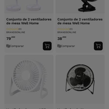
Conjunto de 2 ventiladores
Conjunto de 2 ventiladores
de mesa Well Home
de mesa Well Home
(0)
(0)
BRANDSONLINE
BRANDSONLINE
,99
€
,99
€
79
38
Comparar
Comparar
Adicionar
Adici
ao
ao
carrinho
carri